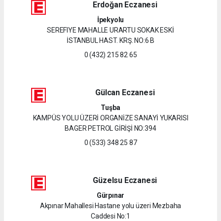
Erdoğan Eczanesi
İpekyolu
SEREFIYE MAHALLE URARTU SOKAK ESKİ
İSTANBUL HAST. KRŞ. NO:6 B
0 (432) 215 82 65
Gülcan Eczanesi
Tuşba
KAMPÜS YOLU ÜZERİ ORGANİZE SANAYİ YUKARISI
BAGER PETROL GİRİŞİ NO:394
0 (533) 348 25 87
Güzelsu Eczanesi
Gürpınar
Akpınar Mahallesi Hastane yolu üzeri Mezbaha
Caddesi No:1