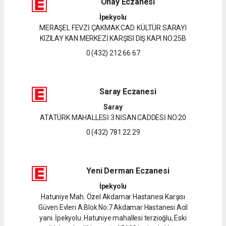
Onay Eczanesi
İpekyolu
MERAŞEL FEVZİ ÇAKMAK CAD. KÜLTÜR SARAYI
KIZILAY KAN MERKEZİ KARŞISI DIŞ KAPI NO:25B
0 (432) 212 66 67
Saray Eczanesi
Saray
ATATÜRK MAHALLESİ 3 NİSAN CADDESİ NO:20
0 (432) 781 22 29
Yeni Derman Eczanesi
İpekyolu
Hatuniye Mah. Özel Akdamar Hastanesi Karşısı
Güven Evleri A.Blok No:7 Akdamar Hastanesi Acil
yanı. İpekyolu. Hatuniye mahallesi terzioğlu, Eski