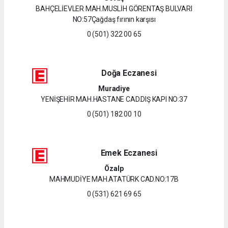
BAHÇELİEVLER MAH.MUSLİH GÖRENTAŞ BULVARI
NO:57Çağdaş fırının karşısı
0 (501) 322 00 65
Doğa Eczanesi
Muradiye
YENİŞEHİR MAH.HASTANE CAD.DIŞ KAPI NO:37
0 (501) 182 00 10
Emek Eczanesi
Özalp
MAHMUDİYE MAH.ATATÜRK CAD.NO:17B
0 (531) 621 69 65