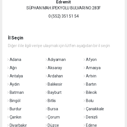
Edremit
SÜPHAN MAH.İPEKYOLU BULVARI NO:283F
0 (552) 351 51 54
İl Seçin
Diğer il ile ilgili veriye ulaşmak için lütfen aşağıdan bir il seçin
Adana
Adıyaman
Afyon
Ağrı
Aksaray
Amasya
Antalya
Ardahan
Artvin
Aydın
Balıkesir
Bartın
Batman
Bayburt
Bilecik
Bingöl
Bitlis
Bolu
Burdur
Bursa
Çanakkale
Çankırı
Çorum
Denizli
Diyarbakır
Düzce
Edirne