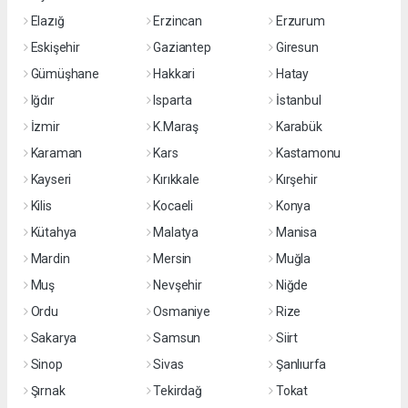
Elazığ
Erzincan
Erzurum
Eskişehir
Gaziantep
Giresun
Gümüşhane
Hakkari
Hatay
Iğdır
Isparta
İstanbul
İzmir
K.Maraş
Karabük
Karaman
Kars
Kastamonu
Kayseri
Kırıkkale
Kırşehir
Kilis
Kocaeli
Konya
Kütahya
Malatya
Manisa
Mardin
Mersin
Muğla
Muş
Nevşehir
Niğde
Ordu
Osmaniye
Rize
Sakarya
Samsun
Siirt
Sinop
Sivas
Şanlıurfa
Şırnak
Tekirdağ
Tokat