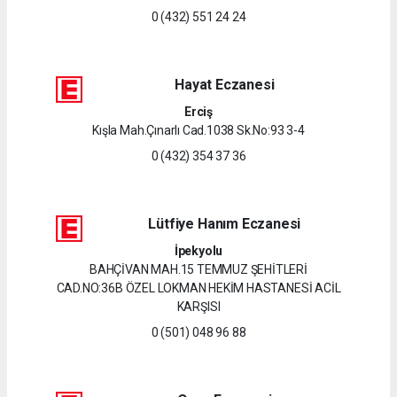
0 (432) 551 24 24
Hayat Eczanesi
Erciş
Kışla Mah.Çınarlı Cad.1038 Sk.No:93 3-4
0 (432) 354 37 36
Lütfiye Hanım Eczanesi
İpekyolu
BAHÇİVAN MAH.15 TEMMUZ ŞEHİTLERİ
CAD.NO:36B ÖZEL LOKMAN HEKİM HASTANESİ ACİL
KARŞISI
0 (501) 048 96 88