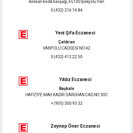
ikinisan kedili kavşağı, 65100 Ipekyolu Van
0 (432) 216 14 84
Yeni Şifa Eczanesi
Çaldıran
VANYOLU CADDESİ NO:42
0 (432) 412 22 50
Yıldız Eczanesi
Başkale
HAFIZİYE MAH.KADİR SARUHAN CAD.NO:30C
+ (905) 300 93 32
Zeynep Öner Eczanesi