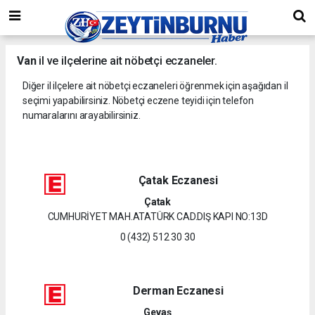
Van
il ve ilçelerine ait nöbetçi eczaneler.
Diğer il ilçelere ait nöbetçi eczaneleri öğrenmek için aşağıdan il
seçimi yapabilirsiniz. Nöbetçi eczene teyidi için telefon
numaralarını arayabilirsiniz.
Çatak Eczanesi
Çatak
CUMHURİYET MAH.ATATÜRK CAD.DIŞ KAPI NO:13D
0 (432) 512 30 30
Derman Eczanesi
Gevaş