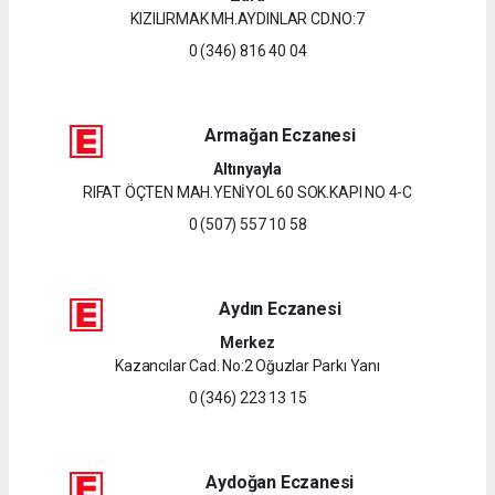
KIZILIRMAK MH.AYDINLAR CD.NO:7
0 (346) 816 40 04
Armağan Eczanesi
Altınyayla
RIFAT ÖÇTEN MAH.YENİYOL 60 SOK.KAPI NO 4-C
0 (507) 557 10 58
Aydın Eczanesi
Merkez
Kazancılar Cad. No:2 Oğuzlar Parkı Yanı
0 (346) 223 13 15
Aydoğan Eczanesi