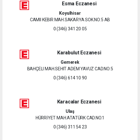
Esma Eczanesi
Koyulhisar
CAMII KEBIR MAH.SAKARYA SOK.NO:5 AB
0 (346) 341 20 05
Karabulut Eczanesi
Gemerek
BAHÇELI MAH.SEHIT ADEM YAVUZ CAD.NO:5
0 (346) 614 10 90
Karacalar Eczanesi
Ulaş
HÜRRİYET MAH.ATATÜRK CAD.NO.1
0 (346) 311 54 23