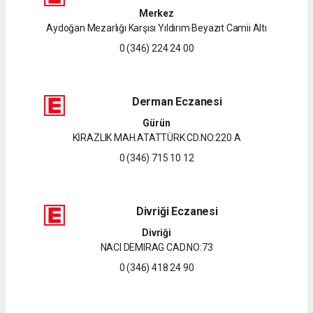
Merkez
Aydoğan Mezarlığı Karşısı Yıldırım Beyazıt Camii Altı
0 (346) 224 24 00
Derman Eczanesi
Gürün
KİRAZLIK MAH.ATATTÜRK CD.NO:220 A
0 (346) 715 10 12
Divriği Eczanesi
Divriği
NACI DEMIRAG CAD.NO:73
0 (346) 418 24 90