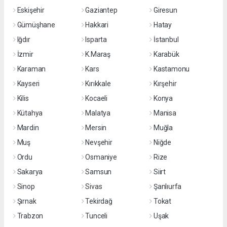
Eskişehir
Gaziantep
Giresun
Gümüşhane
Hakkari
Hatay
Iğdır
Isparta
İstanbul
İzmir
K.Maraş
Karabük
Karaman
Kars
Kastamonu
Kayseri
Kırıkkale
Kırşehir
Kilis
Kocaeli
Konya
Kütahya
Malatya
Manisa
Mardin
Mersin
Muğla
Muş
Nevşehir
Niğde
Ordu
Osmaniye
Rize
Sakarya
Samsun
Siirt
Sinop
Sivas
Şanlıurfa
Şırnak
Tekirdağ
Tokat
Trabzon
Tunceli
Uşak