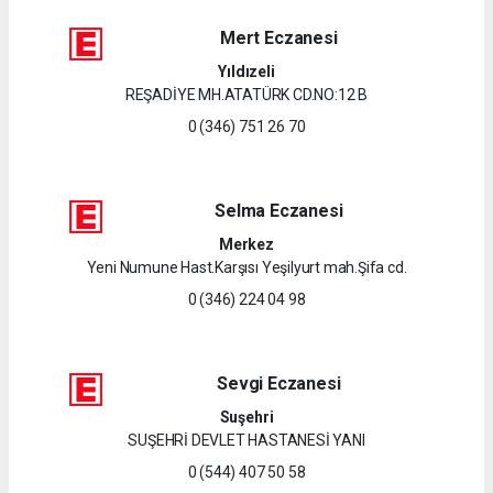
Mert Eczanesi
Yıldızeli
REŞADİYE MH.ATATÜRK CD.NO:12 B
0 (346) 751 26 70
Selma Eczanesi
Merkez
Yeni Numune Hast.Karşısı Yeşilyurt mah.Şifa cd.
0 (346) 224 04 98
Sevgi Eczanesi
Suşehri
SUŞEHRİ DEVLET HASTANESİ YANI
0 (544) 407 50 58