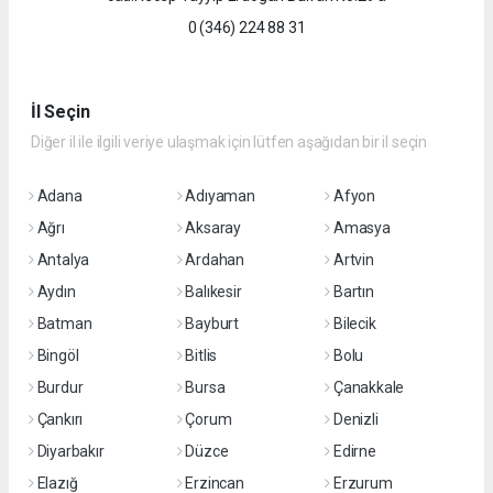
0 (346) 224 88 31
İl Seçin
Diğer il ile ilgili veriye ulaşmak için lütfen aşağıdan bir il seçin
Adana
Adıyaman
Afyon
Ağrı
Aksaray
Amasya
Antalya
Ardahan
Artvin
Aydın
Balıkesir
Bartın
Batman
Bayburt
Bilecik
Bingöl
Bitlis
Bolu
Burdur
Bursa
Çanakkale
Çankırı
Çorum
Denizli
Diyarbakır
Düzce
Edirne
Elazığ
Erzincan
Erzurum