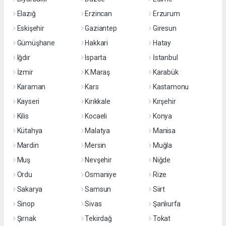
Elazığ
Erzincan
Erzurum
Eskişehir
Gaziantep
Giresun
Gümüşhane
Hakkari
Hatay
Iğdır
Isparta
İstanbul
İzmir
K.Maraş
Karabük
Karaman
Kars
Kastamonu
Kayseri
Kırıkkale
Kırşehir
Kilis
Kocaeli
Konya
Kütahya
Malatya
Manisa
Mardin
Mersin
Muğla
Muş
Nevşehir
Niğde
Ordu
Osmaniye
Rize
Sakarya
Samsun
Siirt
Sinop
Sivas
Şanlıurfa
Şırnak
Tekirdağ
Tokat