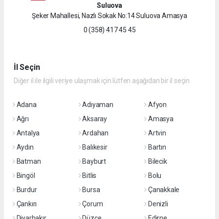
Suluova
Şeker Mahallesi, Nazlı Sokak No:14 Suluova Amasya
0 (358) 417 45 45
İl Seçin
Diğer il ile ilgili veriye ulaşmak için lütfen aşağıdan bir il seçin
Adana
Adıyaman
Afyon
Ağrı
Aksaray
Amasya
Antalya
Ardahan
Artvin
Aydın
Balıkesir
Bartın
Batman
Bayburt
Bilecik
Bingöl
Bitlis
Bolu
Burdur
Bursa
Çanakkale
Çankırı
Çorum
Denizli
Diyarbakır
Düzce
Edirne