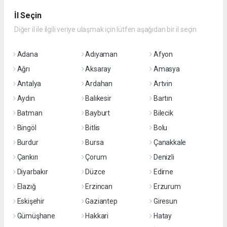
İl Seçin
Diğer il ile ilgili veriye ulaşmak için lütfen aşağıdan bir il seçin
Adana
Adıyaman
Afyon
Ağrı
Aksaray
Amasya
Antalya
Ardahan
Artvin
Aydın
Balıkesir
Bartın
Batman
Bayburt
Bilecik
Bingöl
Bitlis
Bolu
Burdur
Bursa
Çanakkale
Çankırı
Çorum
Denizli
Diyarbakır
Düzce
Edirne
Elazığ
Erzincan
Erzurum
Eskişehir
Gaziantep
Giresun
Gümüşhane
Hakkari
Hatay