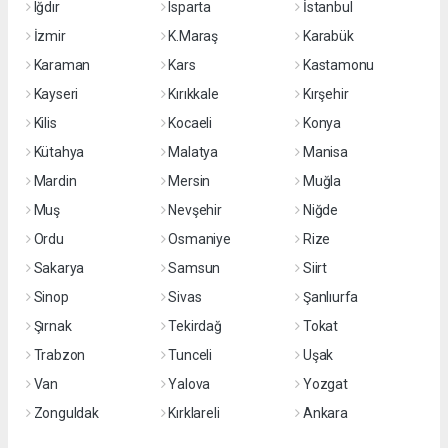
Iğdır
Isparta
İstanbul
İzmir
K.Maraş
Karabük
Karaman
Kars
Kastamonu
Kayseri
Kırıkkale
Kırşehir
Kilis
Kocaeli
Konya
Kütahya
Malatya
Manisa
Mardin
Mersin
Muğla
Muş
Nevşehir
Niğde
Ordu
Osmaniye
Rize
Sakarya
Samsun
Siirt
Sinop
Sivas
Şanlıurfa
Şırnak
Tekirdağ
Tokat
Trabzon
Tunceli
Uşak
Van
Yalova
Yozgat
Zonguldak
Kırklareli
Ankara