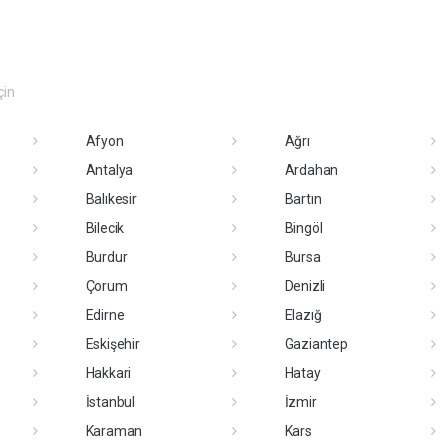
çin
Afyon
Ağrı
Antalya
Ardahan
Balıkesir
Bartın
Bilecik
Bingöl
Burdur
Bursa
Çorum
Denizli
Edirne
Elazığ
Eskişehir
Gaziantep
Hakkari
Hatay
İstanbul
İzmir
Karaman
Kars