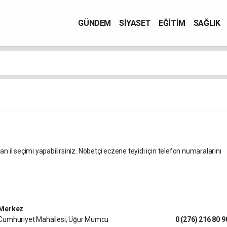
GÜNDEM
SİYASET
EĞİTİM
SAĞLIK
an il seçimi yapabilirsiniz. Nöbetçi eczene teyidi için telefon numaralarını
Merkez
Cumhuriyet Mahallesi, Uğur Mumcu
0 (276) 216 80 9