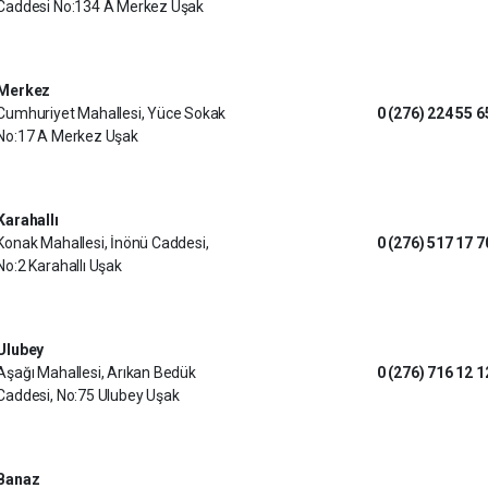
Caddesi No:134 A Merkez Uşak
Merkez
Cumhuriyet Mahallesi, Yüce Sokak
0 (276) 224 55 6
No:17 A Merkez Uşak
Karahallı
Konak Mahallesi, İnönü Caddesi,
0 (276) 517 17 7
No:2 Karahallı Uşak
Ulubey
Aşağı Mahallesi, Arıkan Bedük
0 (276) 716 12 1
Caddesi, No:75 Ulubey Uşak
Banaz