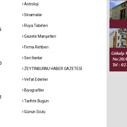
Astroloji
Sinamalar
Rüya Tabirleri
5
Gazete Manşetleri
Firma Rehberi
Seri İlanlar
0
ZEYTİNBURNU HABER GAZETESİ
Vefat Edenler
Biyografiler
2
Tarihte Bugün
Günün Sözü