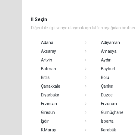
İl Seçin
Diğer il ile ilgili veriye ulaşmak için lütfen aşağıdan bir il se
Adana
Adıyaman
Aksaray
Amasya
Artvin
Aydın
Batman
Bayburt
Bitlis
Bolu
Çanakkale
Çankırı
Diyarbakır
Düzce
Erzincan
Erzurum
Giresun
Gümüşhane
Iğdır
Isparta
K.Maraş
Karabük