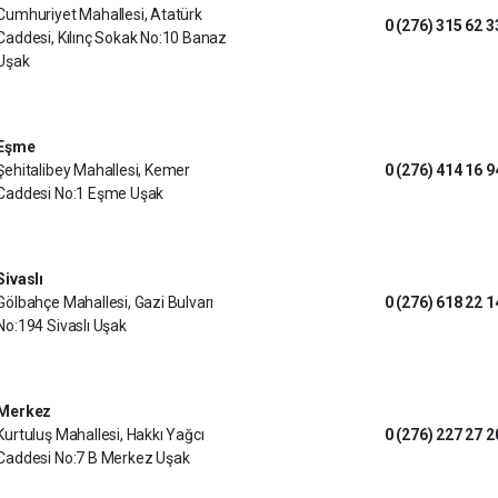
Cumhuriyet Mahallesi, Atatürk
0 (276) 315 62 3
Caddesi, Kılınç Sokak No:10 Banaz
Uşak
Eşme
Şehitalibey Mahallesi, Kemer
0 (276) 414 16 9
Caddesi No:1 Eşme Uşak
Sivaslı
Gölbahçe Mahallesi, Gazi Bulvarı
0 (276) 618 22 1
No:194 Sivaslı Uşak
Merkez
Kurtuluş Mahallesi, Hakkı Yağcı
0 (276) 227 27 2
Caddesi No:7 B Merkez Uşak