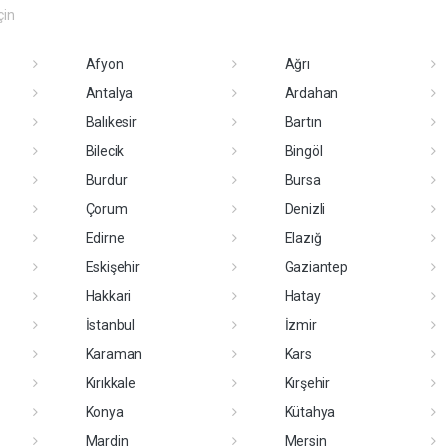
çin
Afyon
Ağrı
Antalya
Ardahan
Balıkesir
Bartın
Bilecik
Bingöl
Burdur
Bursa
Çorum
Denizli
Edirne
Elazığ
Eskişehir
Gaziantep
Hakkari
Hatay
İstanbul
İzmir
Karaman
Kars
Kırıkkale
Kırşehir
Konya
Kütahya
Mardin
Mersin