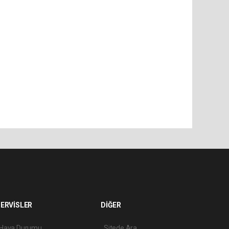
ERVİSLER
DİĞER
Hava Durumu
Sitede Ara