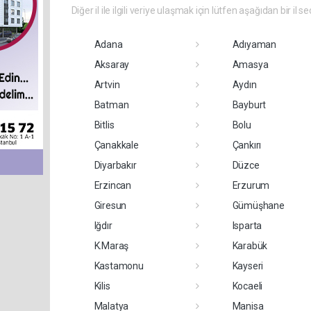
Diğer il ile ilgili veriye ulaşmak için lütfen aşağıdan bir il se
Adana
Adıyaman
Aksaray
Amasya
Artvin
Aydın
Batman
Bayburt
Bitlis
Bolu
Çanakkale
Çankırı
Diyarbakır
Düzce
Erzincan
Erzurum
Giresun
Gümüşhane
Iğdır
Isparta
K.Maraş
Karabük
Kastamonu
Kayseri
Kilis
Kocaeli
Malatya
Manisa