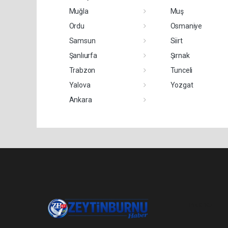
Muğla
Muş
Ordu
Osmaniye
Samsun
Siirt
Şanlıurfa
Şırnak
Trabzon
Tunceli
Yalova
Yozgat
Ankara
Pro-0.106