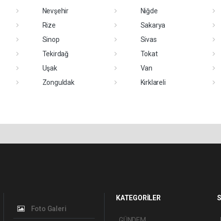
Nevşehir
Niğde
Rize
Sakarya
Sinop
Sivas
Tekirdağ
Tokat
Uşak
Van
Zonguldak
Kırklareli
KATEGORİLER
S
Foto Galeri
GÜNDEM