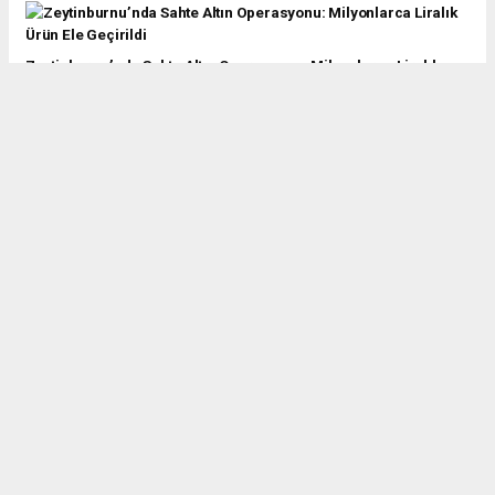
Zeytinburnu’nda Sahte Altın Operasyonu: Milyonlarca Liralık
Ürün Ele Geçirildi
Zeytinburnu Açıklarında Bekleyen Gemide İnsani Dram: 4
Denizci Yardım Bekliyor
Başkan Arısoy’dan THY Genel Müdürü Ahmet Olmuştur’a Hayırlı
Olsun Ziyareti