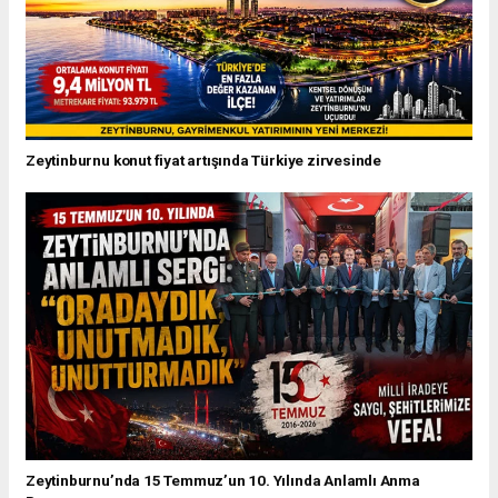
Zeytinburnu konut fiyat artışında Türkiye zirvesinde
Zeytinburnu’nda 15 Temmuz’un 10. Yılında Anlamlı Anma