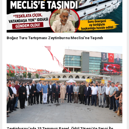
Boğaz Turu Tartışması Zeytinburnu Meclisi'ne Taşındı
Zeytinburnu’nda 15 Temmuz Panel, Ödül Töreni Ve Sergi İle