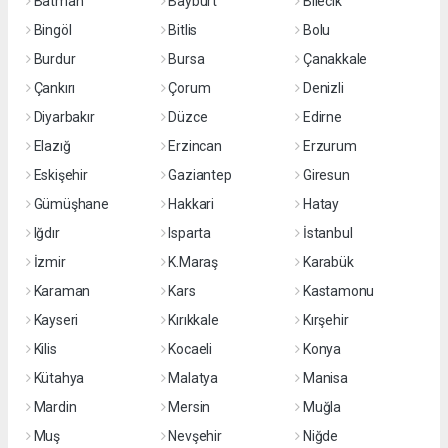
Batman
Bayburt
Bilecik
Bingöl
Bitlis
Bolu
Burdur
Bursa
Çanakkale
Çankırı
Çorum
Denizli
Diyarbakır
Düzce
Edirne
Elazığ
Erzincan
Erzurum
Eskişehir
Gaziantep
Giresun
Gümüşhane
Hakkari
Hatay
Iğdır
Isparta
İstanbul
İzmir
K.Maraş
Karabük
Karaman
Kars
Kastamonu
Kayseri
Kırıkkale
Kırşehir
Kilis
Kocaeli
Konya
Kütahya
Malatya
Manisa
Mardin
Mersin
Muğla
Muş
Nevşehir
Niğde