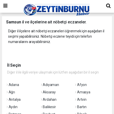
Samsun
il ve ilçelerine ait nöbetçi eczaneler.
Diğer il ilçelere ait nöbetçi eczaneleri öğrenmek için aşağıdan il
seçimi yapabilirsiniz. Nöbetçi eczene teyidi için telefon
numaralarını arayabilirsiniz.
İl Seçin
Diğer il ile ilgili veriye ulaşmak için lütfen aşağıdan bir il seçin
Adana
Adıyaman
Afyon
Ağrı
Aksaray
Amasya
Antalya
Ardahan
Artvin
Aydın
Balıkesir
Bartın