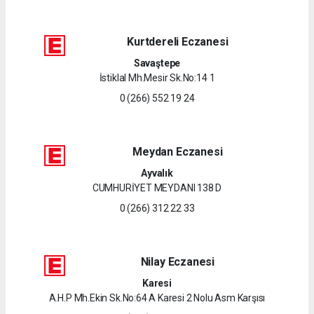
Kurtdereli Eczanesi
Savaştepe
İstiklal Mh.Mesir Sk.No:14 1
0 (266) 552 19 24
Meydan Eczanesi
Ayvalık
CUMHURİYET MEYDANI 138 D
0 (266) 312 22 33
Nilay Eczanesi
Karesi
A.H.P Mh.Ekin Sk.No:64 A Karesi 2 Nolu Asm Karşısı