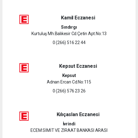
Kamil Eczanesi
Sındırgı
Kurtuluş Mh.Balıkesir Cd.Çetin Apt.No:13
0 (266) 516 22 44
Kepsut Eczanesi
Kepsut
Adnan Ercan Cd.No:115
0 (266) 576 23 26
Kılıçaslan Eczanesi
İvrindi
ECEM SİMİT VE ZİRAAT BANKASI ARASI