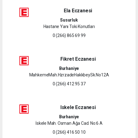
Ela Eczanesi
Susurluk
Hastane Yanı Toki Konutları
0 (266) 865 69 99
Fikret Eczanesi
Burhaniye
MahkemeMah.HzrzadeHakkbeySk.No12A
0 (266) 412 95 37
Iskele Eczanesi
Burhaniye
İskele Mah. Osman Ağa Cad. No:6 A
0 (266) 416 50 10