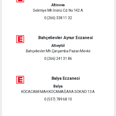
Altinova
Selimiye Mh.İnönü Cd. No:142 A
0 (266) 338 11 32
Bahçelievler Aynur Eczanesi
Altıeylül
Bahçelievler Mh.Çarşamba Pazarı Mevkii
0 (266) 241 31 86
Balya Eczanesi
Balya
KOCACAMİ MAH.KOCAMAĞARA SOK.NO:13 A
0 (537) 789 68 10