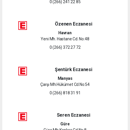
0 (266) 241 22 85
Özenen Eczanesi
Havran
Yeni Mh. Hastane Cd. No:48
0 (266) 372 27 72
Şentürk Eczanesi
Manyas
Çarşı Mh.Hükümet Cd.No:54
0 (266) 818 31 91
Seren Eczanesi
Güre
Güre Mh.Kaplıca Cd.No:8