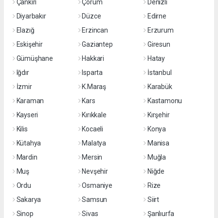
Çankırı
Çorum
Denizli
Diyarbakır
Düzce
Edirne
Elazığ
Erzincan
Erzurum
Eskişehir
Gaziantep
Giresun
Gümüşhane
Hakkari
Hatay
Iğdır
Isparta
İstanbul
İzmir
K.Maraş
Karabük
Karaman
Kars
Kastamonu
Kayseri
Kırıkkale
Kırşehir
Kilis
Kocaeli
Konya
Kütahya
Malatya
Manisa
Mardin
Mersin
Muğla
Muş
Nevşehir
Niğde
Ordu
Osmaniye
Rize
Sakarya
Samsun
Siirt
Sinop
Sivas
Şanlıurfa