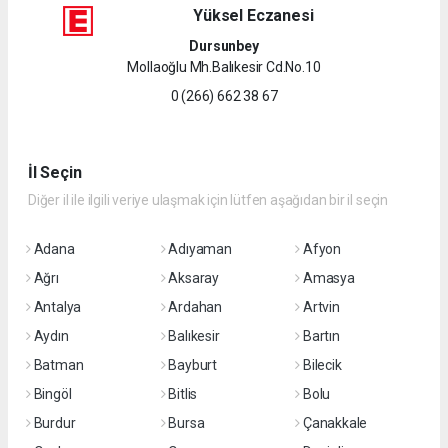
Yüksel Eczanesi
Dursunbey
Mollaoğlu Mh.Balıkesir Cd.No.10
0 (266) 662 38 67
İl Seçin
Diğer il ile ilgili veriye ulaşmak için lütfen aşağıdan bir il seçin
Adana
Adıyaman
Afyon
Ağrı
Aksaray
Amasya
Antalya
Ardahan
Artvin
Aydın
Balıkesir
Bartın
Batman
Bayburt
Bilecik
Bingöl
Bitlis
Bolu
Burdur
Bursa
Çanakkale