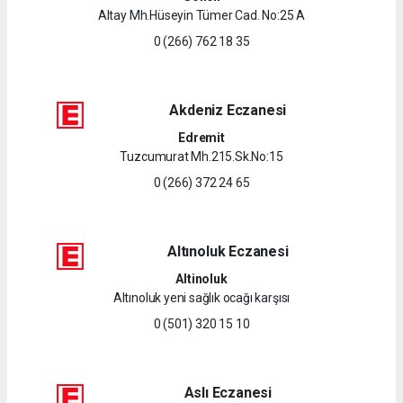
Altay Mh.Hüseyin Tümer Cad. No:25 A
0 (266) 762 18 35
Akdeniz Eczanesi
Edremit
Tuzcumurat Mh.215.Sk.No:15
0 (266) 372 24 65
Altınoluk Eczanesi
Altinoluk
Altınoluk yeni sağlık ocağı karşısı
0 (501) 320 15 10
Aslı Eczanesi