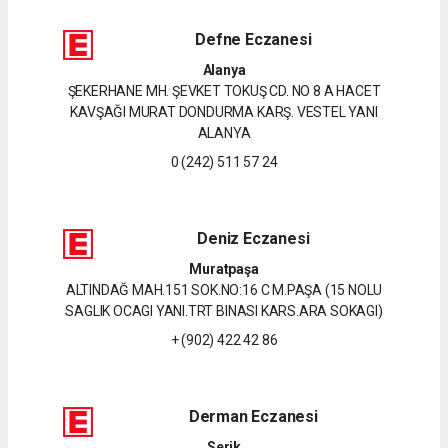
Defne Eczanesi
Alanya
ŞEKERHANE MH. ŞEVKET TOKUŞ CD. NO 8 A HACET
KAVŞAĞI MURAT DONDURMA KARŞ. VESTEL YANI
ALANYA
0 (242) 511 57 24
Deniz Eczanesi
Muratpaşa
ALTINDAĞ MAH.151 SOK.NO:16 C M.PAŞA (15 NOLU
SAGLIK OCAGI YANI.TRT BINASI KARS.ARA SOKAGI)
+ (902) 422 42 86
Derman Eczanesi
Serik