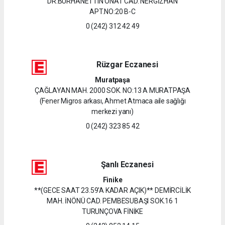
DR.BURHANETTIN ONAT CAD. NERGİZHAN
APT.NO:20 B-C
0 (242) 312 42 49
Rüzgar Eczanesi
Muratpaşa
ÇAĞLAYAN MAH. 2000 SOK. NO:13 A MURATPAŞA
(Fener Migros arkası, Ahmet Atmaca aile sağlığı
merkezi yanı)
0 (242) 323 85 42
Şanlı Eczanesi
Finike
**(GECE SAAT 23.59'A KADAR AÇIK)** DEMİRCİLİK
MAH. İNÖNÜ CAD. PEMBESUBAŞI SOK.16 1
TURUNÇOVA FİNİKE