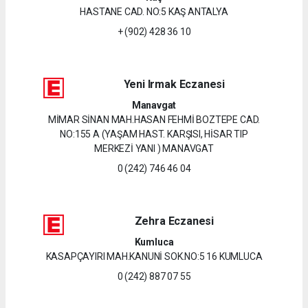
HASTANE CAD. NO:5 KAŞ ANTALYA
+ (902) 428 36 10
Yeni Irmak Eczanesi
Manavgat
MİMAR SİNAN MAH.HASAN FEHMİ BOZTEPE CAD.
NO:155 A (YAŞAM HAST. KARŞISI, HİSAR TIP
MERKEZİ YANI ) MANAVGAT
0 (242) 746 46 04
Zehra Eczanesi
Kumluca
KASAPÇAYIRI MAH.KANUNİ SOK.NO:5 16 KUMLUCA
0 (242) 887 07 55