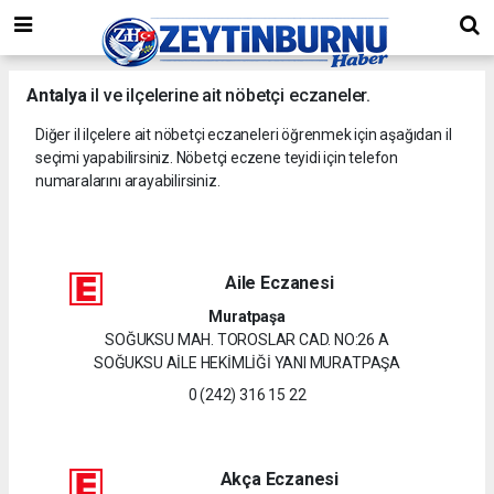
Antalya
il ve ilçelerine ait nöbetçi eczaneler.
Diğer il ilçelere ait nöbetçi eczaneleri öğrenmek için aşağıdan il
seçimi yapabilirsiniz. Nöbetçi eczene teyidi için telefon
numaralarını arayabilirsiniz.
Aile Eczanesi
Muratpaşa
SOĞUKSU MAH. TOROSLAR CAD. NO:26 A
SOĞUKSU AİLE HEKİMLİĞİ YANI MURATPAŞA
0 (242) 316 15 22
Akça Eczanesi