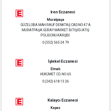
Iren Eczanesi
Muratpaşa
GÜZELOBA MAH.RAUF DENKTAŞ CAD.NO:47 A
MURATPAŞA GÜRAY MARKET BİTİŞİĞİ.ATIŞ
POLİGONU KARŞISI.
0 (552) 565 24 79
İşlekel Eczanesi
Elmalı
HÜKÜMET CD. NO:65
0 (242) 618 13 26
Kalaycı Eczanesi
Kepez