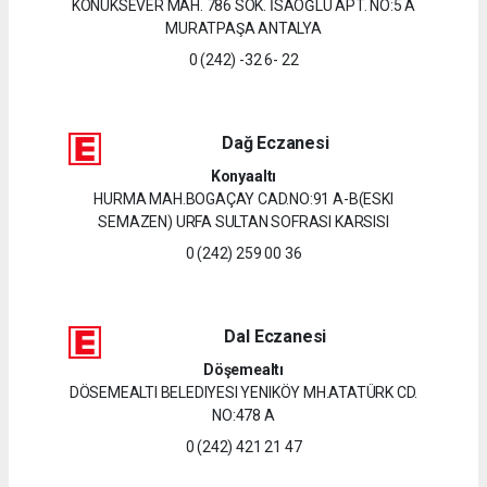
KONUKSEVER MAH. 786 SOK. İSAOĞLU APT. NO:5 A
MURATPAŞA ANTALYA
0 (242) -32 6- 22
Dağ Eczanesi
Konyaaltı
HURMA MAH.BOGAÇAY CAD.NO:91 A-B(ESKI
SEMAZEN) URFA SULTAN SOFRASI KARSISI
0 (242) 259 00 36
Dal Eczanesi
Döşemealtı
DÖSEMEALTI BELEDIYESI YENIKÖY MH.ATATÜRK CD.
NO:478 A
0 (242) 421 21 47