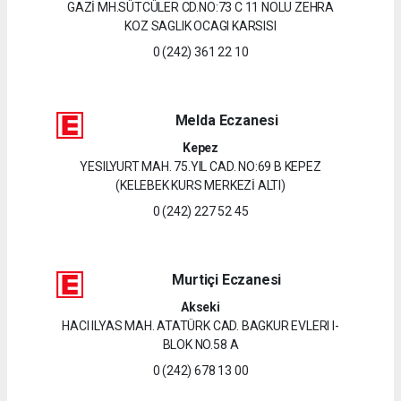
GAZİ MH.SÜTCÜLER CD.NO:73 C 11 NOLU ZEHRA
KOZ SAGLIK OCAGI KARSISI
0 (242) 361 22 10
Melda Eczanesi
Kepez
YESILYURT MAH. 75.YIL CAD. NO:69 B KEPEZ
(KELEBEK KURS MERKEZİ ALTI)
0 (242) 227 52 45
Murtiçi Eczanesi
Akseki
HACI ILYAS MAH. ATATÜRK CAD. BAGKUR EVLERI I-
BLOK NO.58 A
0 (242) 678 13 00