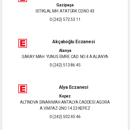
Gazipaşa
ISTIKLAL MH. ATATÜRK CD.NO:43
0 (242) 572 53 11
Akçalıoğlu Eczanesi
Alanya
SARAY MAH. YUNUS EMRE CAD. NO:4 A ALANYA
0 (242) 513 86 45
Alya Eczanesi
Kepez
ALTINOVA SİNAN MAH.ANTALYA CADDESİ.AGORA
A.V.M.FAZ-2NO:14 23 KEPEZ
0 (242) 502 45 46