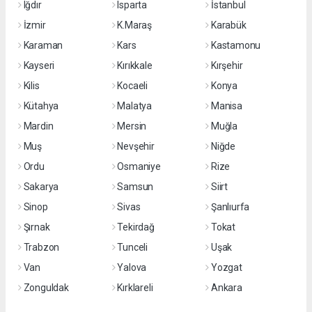
Iğdır
Isparta
İstanbul
İzmir
K.Maraş
Karabük
Karaman
Kars
Kastamonu
Kayseri
Kırıkkale
Kırşehir
Kilis
Kocaeli
Konya
Kütahya
Malatya
Manisa
Mardin
Mersin
Muğla
Muş
Nevşehir
Niğde
Ordu
Osmaniye
Rize
Sakarya
Samsun
Siirt
Sinop
Sivas
Şanlıurfa
Şırnak
Tekirdağ
Tokat
Trabzon
Tunceli
Uşak
Van
Yalova
Yozgat
Zonguldak
Kırklareli
Ankara