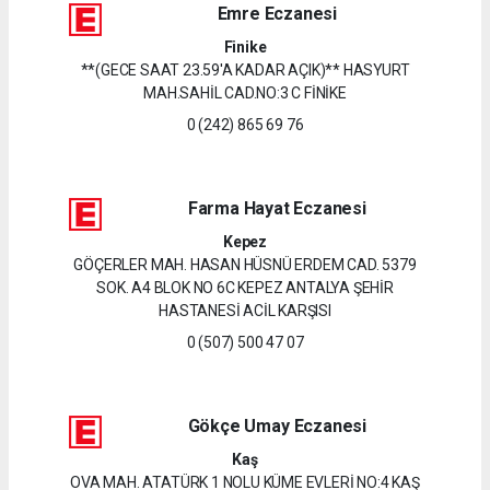
Emre Eczanesi
Finike
**(GECE SAAT 23.59'A KADAR AÇIK)** HASYURT
MAH.SAHİL CAD.NO:3 C FİNİKE
0 (242) 865 69 76
Farma Hayat Eczanesi
Kepez
GÖÇERLER MAH. HASAN HÜSNÜ ERDEM CAD. 5379
SOK. A4 BLOK NO 6C KEPEZ ANTALYA ŞEHİR
HASTANESİ ACİL KARŞISI
0 (507) 500 47 07
Gökçe Umay Eczanesi
Kaş
OVA MAH. ATATÜRK 1 NOLU KÜME EVLERİ NO:4 KAŞ