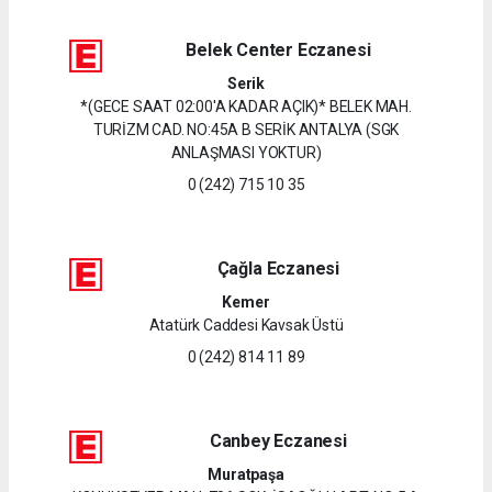
Belek Center Eczanesi
Serik
*(GECE SAAT 02:00'A KADAR AÇIK)* BELEK MAH.
TURİZM CAD. NO:45A B SERİK ANTALYA (SGK
ANLAŞMASI YOKTUR)
0 (242) 715 10 35
Çağla Eczanesi
Kemer
Atatürk Caddesi Kavsak Üstü
0 (242) 814 11 89
Canbey Eczanesi
Muratpaşa