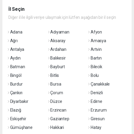
İl Seçin
Diğer il ile ilgili veriye ulaşmak için lütfen aşağıdan bir il seçin
Adana
Adıyaman
Afyon
Ağrı
Aksaray
Amasya
Antalya
Ardahan
Artvin
Aydın
Balıkesir
Bartın
Batman
Bayburt
Bilecik
Bingöl
Bitlis
Bolu
Burdur
Bursa
Çanakkale
Çankırı
Çorum
Denizli
Diyarbakır
Düzce
Edirne
Elazığ
Erzincan
Erzurum
Eskişehir
Gaziantep
Giresun
Gümüşhane
Hakkari
Hatay