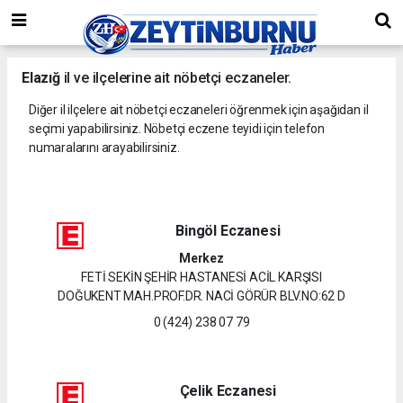
Elazığ
il ve ilçelerine ait nöbetçi eczaneler.
Diğer il ilçelere ait nöbetçi eczaneleri öğrenmek için aşağıdan il
seçimi yapabilirsiniz. Nöbetçi eczene teyidi için telefon
numaralarını arayabilirsiniz.
Bingöl Eczanesi
Merkez
FETİ SEKİN ŞEHİR HASTANESİ ACİL KARŞISI
DOĞUKENT MAH.PROF.DR. NACİ GÖRÜR BLV.NO:62 D
0 (424) 238 07 79
Çelik Eczanesi