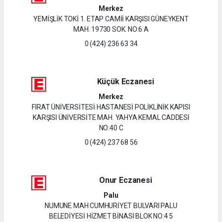
Merkez
YEMİŞLİK TOKİ 1. ETAP CAMİİ KARŞISI GÜNEYKENT
MAH. 19730 SOK. NO:6 A
0 (424) 236 63 34
Küçük Eczanesi
Merkez
FIRAT ÜNİVERSİTESİ HASTANESİ POLİKLİNİK KAPISI
KARŞISI ÜNİVERSİTE MAH. YAHYA KEMAL CADDESI
NO:40 C
0 (424) 237 68 56
Onur Eczanesi
Palu
NUMUNE MAH CUMHURİYET BULVARI PALU
BELEDİYESİ HİZMET BİNASI BLOK NO:4 5