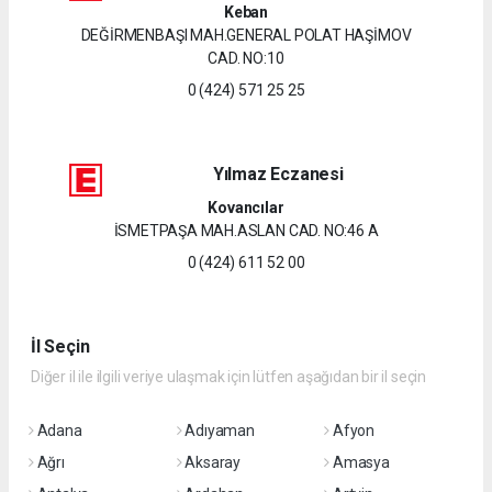
Keban
DEĞİRMENBAŞI MAH.GENERAL POLAT HAŞİMOV
CAD. NO:10
0 (424) 571 25 25
Yılmaz Eczanesi
Kovancılar
İSMETPAŞA MAH.ASLAN CAD. NO:46 A
0 (424) 611 52 00
İl Seçin
Diğer il ile ilgili veriye ulaşmak için lütfen aşağıdan bir il seçin
Adana
Adıyaman
Afyon
Ağrı
Aksaray
Amasya