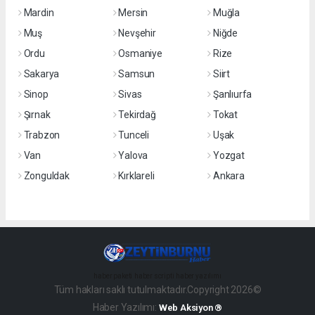
Mardin
Mersin
Muğla
Muş
Nevşehir
Niğde
Ordu
Osmaniye
Rize
Sakarya
Samsun
Siirt
Sinop
Sivas
Şanlıurfa
Şırnak
Tekirdağ
Tokat
Trabzon
Tunceli
Uşak
Van
Yalova
Yozgat
Zonguldak
Kırklareli
Ankara
haber paketi
haber scripti
haber yazılımı
Tüm hakları saklı tutulmaktadır.Copyright 2026©
Haber Yazılımı:
Web Aksiyon ®