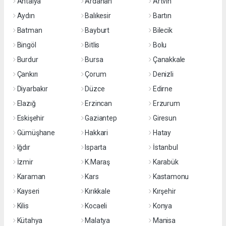
Antalya
Ardahan
Artvin
Aydın
Balıkesir
Bartın
Batman
Bayburt
Bilecik
Bingöl
Bitlis
Bolu
Burdur
Bursa
Çanakkale
Çankırı
Çorum
Denizli
Diyarbakır
Düzce
Edirne
Elazığ
Erzincan
Erzurum
Eskişehir
Gaziantep
Giresun
Gümüşhane
Hakkari
Hatay
Iğdır
Isparta
İstanbul
İzmir
K.Maraş
Karabük
Karaman
Kars
Kastamonu
Kayseri
Kırıkkale
Kırşehir
Kilis
Kocaeli
Konya
Kütahya
Malatya
Manisa