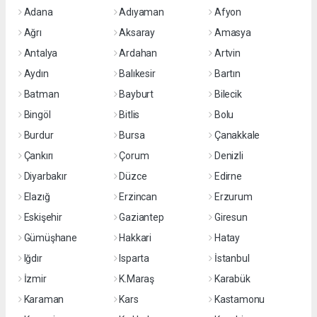
Adana
Adıyaman
Afyon
Ağrı
Aksaray
Amasya
Antalya
Ardahan
Artvin
Aydın
Balıkesir
Bartın
Batman
Bayburt
Bilecik
Bingöl
Bitlis
Bolu
Burdur
Bursa
Çanakkale
Çankırı
Çorum
Denizli
Diyarbakır
Düzce
Edirne
Elazığ
Erzincan
Erzurum
Eskişehir
Gaziantep
Giresun
Gümüşhane
Hakkari
Hatay
Iğdır
Isparta
İstanbul
İzmir
K.Maraş
Karabük
Karaman
Kars
Kastamonu