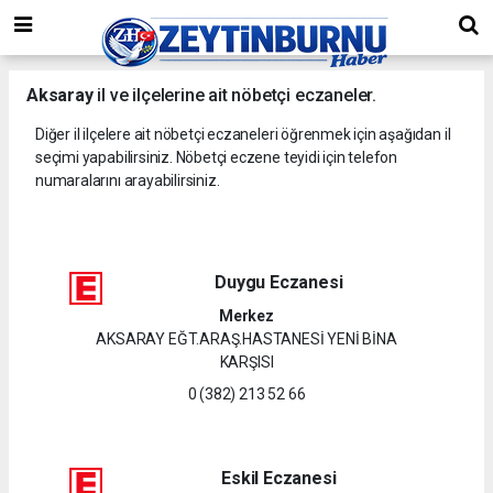
Aksaray
il ve ilçelerine ait nöbetçi eczaneler.
Diğer il ilçelere ait nöbetçi eczaneleri öğrenmek için aşağıdan il
seçimi yapabilirsiniz. Nöbetçi eczene teyidi için telefon
numaralarını arayabilirsiniz.
Duygu Eczanesi
Merkez
AKSARAY EĞT.ARAŞ.HASTANESİ YENİ BİNA
KARŞISI
0 (382) 213 52 66
Eskil Eczanesi