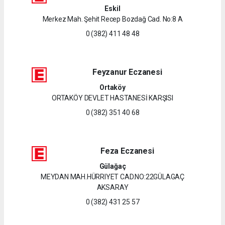
Eskil
Merkez Mah. Şehit Recep Bozdağ Cad. No:8 A
0 (382) 411 48 48
Feyzanur Eczanesi
Ortaköy
ORTAKÖY DEVLET HASTANESİ KARŞISI
0 (382) 351 40 68
Feza Eczanesi
Gülağaç
MEYDAN MAH.HÜRRIYET CAD.NO:22GÜLAGAÇ
AKSARAY
0 (382) 431 25 57