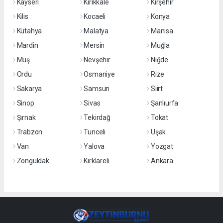
Kayseri
Kırıkkale
Kırşehir
Kilis
Kocaeli
Konya
Kütahya
Malatya
Manisa
Mardin
Mersin
Muğla
Muş
Nevşehir
Niğde
Ordu
Osmaniye
Rize
Sakarya
Samsun
Siirt
Sinop
Sivas
Şanlıurfa
Şırnak
Tekirdağ
Tokat
Trabzon
Tunceli
Uşak
Van
Yalova
Yozgat
Zonguldak
Kırklareli
Ankara