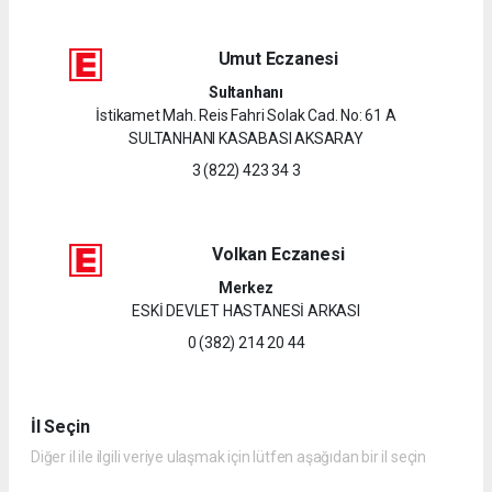
Umut Eczanesi
Sultanhanı
İstikamet Mah. Reis Fahri Solak Cad. No: 61 A
SULTANHANI KASABASI AKSARAY
3 (822) 423 34 3
Volkan Eczanesi
Merkez
ESKİ DEVLET HASTANESİ ARKASI
0 (382) 214 20 44
İl Seçin
Diğer il ile ilgili veriye ulaşmak için lütfen aşağıdan bir il seçin