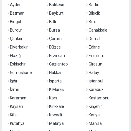
Aydın
Balıkesir
Bartın
Batman
Bayburt
Bilecik
Bingöl
Bitlis
Bolu
Burdur
Bursa
Çanakkale
Çankırı
Çorum
Denizli
Diyarbakır
Düzce
Edirne
Elazığ
Erzincan
Erzurum
Eskişehir
Gaziantep
Giresun
Gümüşhane
Hakkari
Hatay
Iğdır
Isparta
İstanbul
İzmir
K.Maraş
Karabük
Karaman
Kars
Kastamonu
Kayseri
Kırıkkale
Kırşehir
Kilis
Kocaeli
Konya
Kütahya
Malatya
Manisa