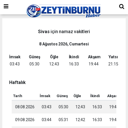
Sivas
için namaz vakitleri
8 Ağustos 2026, Cumartesi
İmsak
Güneş
Öğle
İkindi
Akşam
Yatsı
03:43
05:30
12:43
16:33
19:44
21:15
Haftalık
Tarih
İmsak
Güneş
Öğle
İkindi
Akşam
Ya
08.08.2026
03:43
05:30
12:43
16:33
19:44
2
09.08.2026
03:44
05:31
12:42
16:33
19:43
2