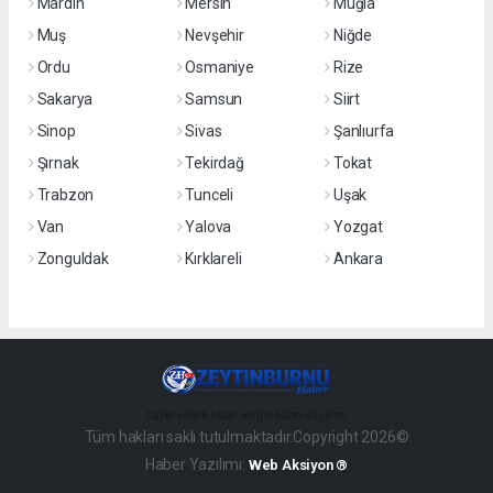
Mardin
Mersin
Muğla
Muş
Nevşehir
Niğde
Ordu
Osmaniye
Rize
Sakarya
Samsun
Siirt
Sinop
Sivas
Şanlıurfa
Şırnak
Tekirdağ
Tokat
Trabzon
Tunceli
Uşak
Van
Yalova
Yozgat
Zonguldak
Kırklareli
Ankara
haber paketi
haber scripti
haber yazılımı
Tüm hakları saklı tutulmaktadır.Copyright 2026©
Haber Yazılımı:
Web Aksiyon ®