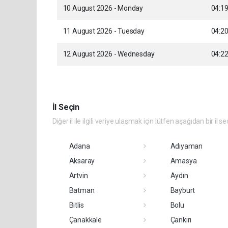
10 August 2026 - Monday
04:1
11 August 2026 - Tuesday
04:2
12 August 2026 - Wednesday
04:2
İl Seçin
Diğer il ile ilgili veriye ulaşmak için lütfen aşağıdan bir il se
Adana
Adıyaman
Aksaray
Amasya
Artvin
Aydın
Batman
Bayburt
Bitlis
Bolu
Çanakkale
Çankırı