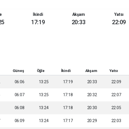
e
İkindi
Akşam
Yatsı
25
17:19
20:33
22:09
Güneş
Öğle
İkindi
Akşam
Yatsı
2
06:06
13:25
17:19
20:33
22:09
4
06:07
13:25
17:18
20:32
22:07
5
06:08
13:24
17:18
20:30
22:05
7
06:09
13:24
17:17
20:29
22:03