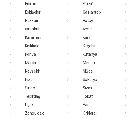
Edirne
Elazığ
Eskişehir
Gaziantep
Hakkari
Hatay
İstanbul
İzmir
Karaman
Kars
Kırıkkale
Kırşehir
Konya
Kütahya
Mardin
Mersin
Nevşehir
Niğde
Rize
Sakarya
Sinop
Sivas
Tekirdağ
Tokat
Uşak
Van
Zonguldak
Kırklareli