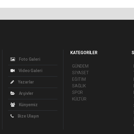
KATEGORİLER
S
Foto Galeri
GÜNDEM
Video Galeri
SİYASET
EĞİTİM
Yazarlar
SAĞLIK
SPOR
Arşivler
KÜLTÜR
Künyemiz
Bize Ulaşın