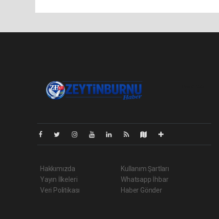
Pro-0.155
Hakkımızda
Kullanım Şartları
Yayın İlkeleri
Whatsapp İhbar
Veri Politikası
Haber Gönder