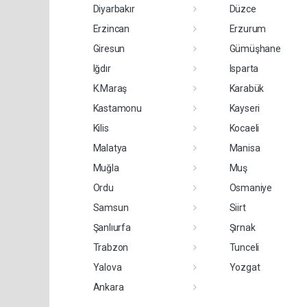
Diyarbakır
Düzce
Erzincan
Erzurum
Giresun
Gümüşhane
Iğdır
Isparta
K.Maraş
Karabük
Kastamonu
Kayseri
Kilis
Kocaeli
Malatya
Manisa
Muğla
Muş
Ordu
Osmaniye
Samsun
Siirt
Şanlıurfa
Şırnak
Trabzon
Tunceli
Yalova
Yozgat
Ankara