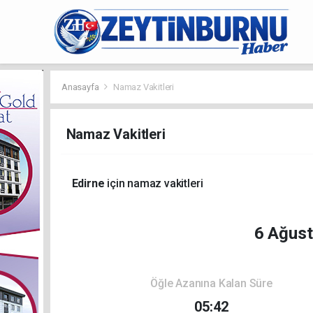
Anasayfa
Namaz Vakitleri
Namaz Vakitleri
Edirne
için namaz vakitleri
6 Ağus
Öğle Azanına Kalan Süre
05:42