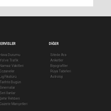
ERVİSLER
DİĞER
Hava Durumu
Sitede Ara
Yol ve Trafik
Anketler
Namaz Vakitleri
Biyografiler
Eczaneler
Rüya Tabirleri
Lig Fikstürü
Astroloji
Tarihte Bugün
Sinemalar
Seri İlanlar
Şehir Rehberi
Gazete Manşetleri