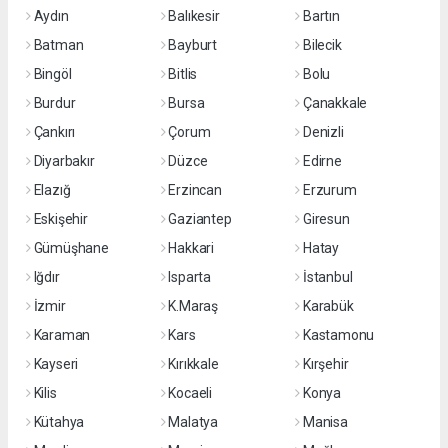
Aydın
Balıkesir
Bartın
Batman
Bayburt
Bilecik
Bingöl
Bitlis
Bolu
Burdur
Bursa
Çanakkale
Çankırı
Çorum
Denizli
Diyarbakır
Düzce
Edirne
Elazığ
Erzincan
Erzurum
Eskişehir
Gaziantep
Giresun
Gümüşhane
Hakkari
Hatay
Iğdır
Isparta
İstanbul
İzmir
K.Maraş
Karabük
Karaman
Kars
Kastamonu
Kayseri
Kırıkkale
Kırşehir
Kilis
Kocaeli
Konya
Kütahya
Malatya
Manisa