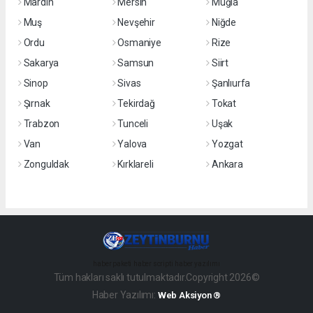
Mardin
Mersin
Muğla
Muş
Nevşehir
Niğde
Ordu
Osmaniye
Rize
Sakarya
Samsun
Siirt
Sinop
Sivas
Şanlıurfa
Şırnak
Tekirdağ
Tokat
Trabzon
Tunceli
Uşak
Van
Yalova
Yozgat
Zonguldak
Kırklareli
Ankara
haber paketi
haber scripti
haber yazılımı
Tüm hakları saklı tutulmaktadır.Copyright 2026©
Haber Yazılımı:
Web Aksiyon ®