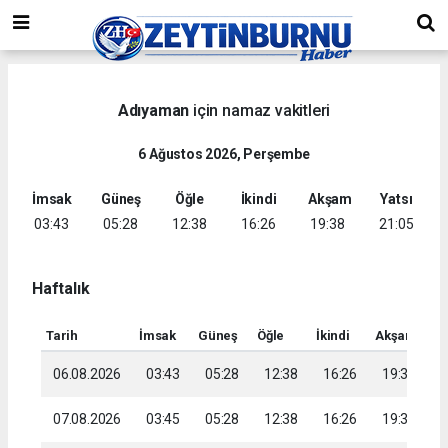
Adıyaman
için namaz vakitleri
6 Ağustos 2026, Perşembe
İmsak
Güneş
Öğle
İkindi
Akşam
Yatsı
03:43
05:28
12:38
16:26
19:38
21:05
Haftalık
Tarih
İmsak
Güneş
Öğle
İkindi
Akşam
Ya
06.08.2026
03:43
05:28
12:38
16:26
19:38
2
07.08.2026
03:45
05:28
12:38
16:26
19:37
2