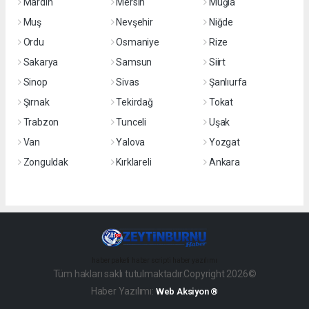
Mardin
Mersin
Muğla
Muş
Nevşehir
Niğde
Ordu
Osmaniye
Rize
Sakarya
Samsun
Siirt
Sinop
Sivas
Şanlıurfa
Şırnak
Tekirdağ
Tokat
Trabzon
Tunceli
Uşak
Van
Yalova
Yozgat
Zonguldak
Kırklareli
Ankara
haber paketi
haber scripti
haber yazılımı
Tüm hakları saklı tutulmaktadır.Copyright 2026©
Haber Yazılımı:
Web Aksiyon ®