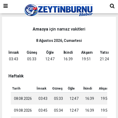
Amasya
için namaz vakitleri
8 Ağustos 2026, Cumartesi
İmsak
Güneş
Öğle
İkindi
Akşam
Yatsı
03:43
05:33
12:47
16:39
19:51
21:24
Haftalık
Tarih
İmsak
Güneş
Öğle
İkindi
Akşam
Ya
08.08.2026
03:43
05:33
12:47
16:39
19:51
2
09.08.2026
03:45
05:34
12:47
16:39
19:50
2