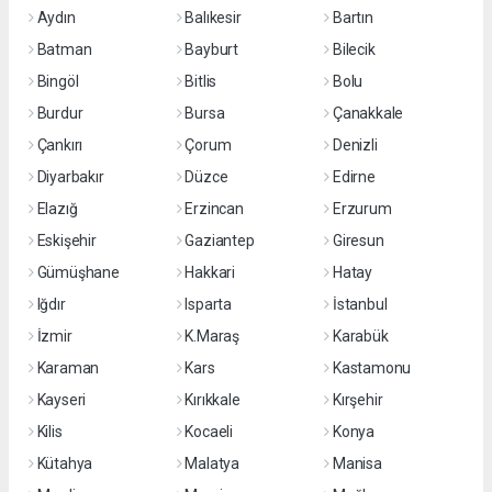
Aydın
Balıkesir
Bartın
Batman
Bayburt
Bilecik
Bingöl
Bitlis
Bolu
Burdur
Bursa
Çanakkale
Çankırı
Çorum
Denizli
Diyarbakır
Düzce
Edirne
Elazığ
Erzincan
Erzurum
Eskişehir
Gaziantep
Giresun
Gümüşhane
Hakkari
Hatay
Iğdır
Isparta
İstanbul
İzmir
K.Maraş
Karabük
Karaman
Kars
Kastamonu
Kayseri
Kırıkkale
Kırşehir
Kilis
Kocaeli
Konya
Kütahya
Malatya
Manisa