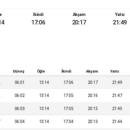
e
İkindi
Akşam
Yatsı
14
17:06
20:17
21:49
Güneş
Öğle
İkindi
Akşam
Yatsı
2
06:01
13:14
17:06
20:17
21:49
4
06:02
13:14
17:05
20:16
21:47
5
06:03
13:14
17:05
20:15
21:45
7
06:04
13:14
17:04
20:13
21:44