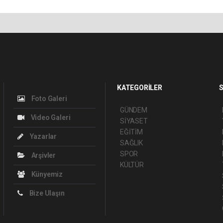
KATEGORİLER
S
Foto Galeri
GÜNDEM
Video Galeri
SİYASET
EĞİTİM
Yazarlar
SAĞLIK
SPOR
Arşivler
KÜLTÜR
Künyemiz
Bize Ulaşın