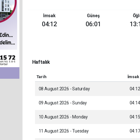
İmsak
Güneş
Öğl
04:12
06:01
13:
Haftalık
Tarih
İmsak
08 August 2026 - Saturday
04:1
09 August 2026 - Sunday
04:1
10 August 2026 - Monday
04:1
11 August 2026 - Tuesday
04:1