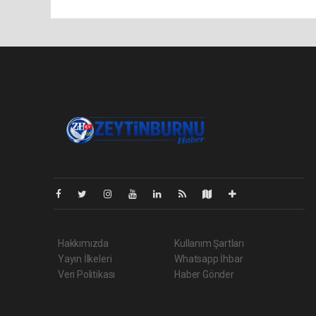
Pro-0.121
Hakkımızda
Kullanım Şartları
Yayın İlkeleri
Whatsapp İhbar
Veri Politikası
Haber Gönder