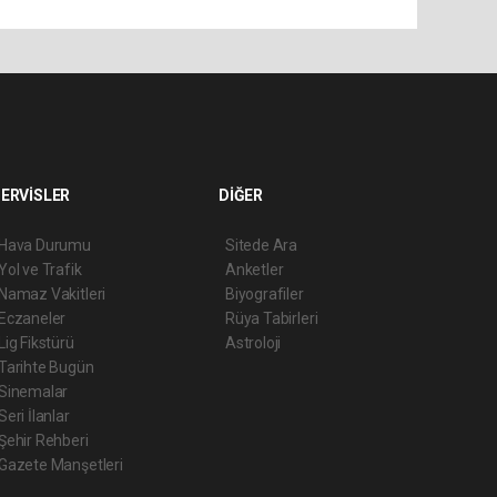
ERVİSLER
DİĞER
Hava Durumu
Sitede Ara
Yol ve Trafik
Anketler
Namaz Vakitleri
Biyografiler
Eczaneler
Rüya Tabirleri
Lig Fikstürü
Astroloji
Tarihte Bugün
Sinemalar
Seri İlanlar
Şehir Rehberi
Gazete Manşetleri