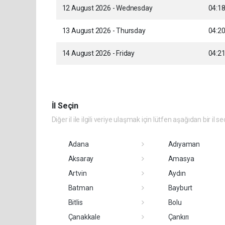
12 August 2026 - Wednesday
04:1
13 August 2026 - Thursday
04:2
14 August 2026 - Friday
04:2
İl Seçin
Diğer il ile ilgili veriye ulaşmak için lütfen aşağıdan bir il se
Adana
Adıyaman
Aksaray
Amasya
Artvin
Aydın
Batman
Bayburt
Bitlis
Bolu
Çanakkale
Çankırı