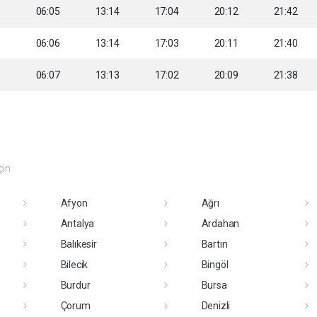
8
06:05
13:14
17:04
20:12
21:42
0
06:06
13:14
17:03
20:11
21:40
1
06:07
13:13
17:02
20:09
21:38
çin
Afyon
Ağrı
Antalya
Ardahan
Balıkesir
Bartın
Bilecik
Bingöl
Burdur
Bursa
Çorum
Denizli