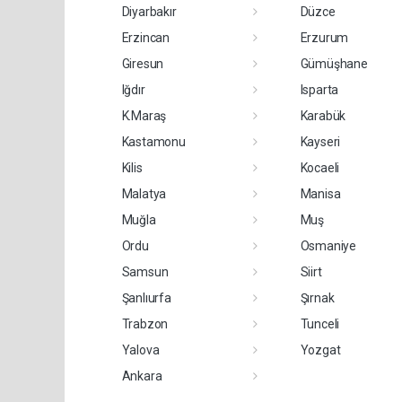
Diyarbakır
Düzce
Erzincan
Erzurum
Giresun
Gümüşhane
Iğdır
Isparta
K.Maraş
Karabük
Kastamonu
Kayseri
Kilis
Kocaeli
Malatya
Manisa
Muğla
Muş
Ordu
Osmaniye
Samsun
Siirt
Şanlıurfa
Şırnak
Trabzon
Tunceli
Yalova
Yozgat
Ankara