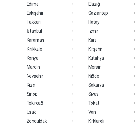
Edirne
Elazığ
Eskişehir
Gaziantep
Hakkari
Hatay
İstanbul
İzmir
Karaman
Kars
Kırıkkale
Kırşehir
Konya
Kütahya
Mardin
Mersin
Nevşehir
Niğde
Rize
Sakarya
Sinop
Sivas
Tekirdağ
Tokat
Uşak
Van
Zonguldak
Kırklareli