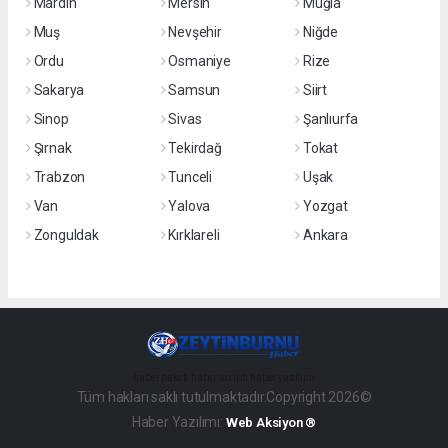
Mardin
Mersin
Muğla
Muş
Nevşehir
Niğde
Ordu
Osmaniye
Rize
Sakarya
Samsun
Siirt
Sinop
Sivas
Şanlıurfa
Şırnak
Tekirdağ
Tokat
Trabzon
Tunceli
Uşak
Van
Yalova
Yozgat
Zonguldak
Kırklareli
Ankara
haber paketi
haber scripti
haber yazılımı
Tüm hakları saklı tutulmaktadır.Copyright 2026©
Haber Yazılımı:
Web Aksiyon ®