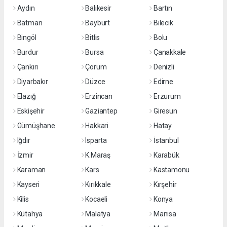
Aydın
Balıkesir
Bartın
Batman
Bayburt
Bilecik
Bingöl
Bitlis
Bolu
Burdur
Bursa
Çanakkale
Çankırı
Çorum
Denizli
Diyarbakır
Düzce
Edirne
Elazığ
Erzincan
Erzurum
Eskişehir
Gaziantep
Giresun
Gümüşhane
Hakkari
Hatay
Iğdır
Isparta
İstanbul
İzmir
K.Maraş
Karabük
Karaman
Kars
Kastamonu
Kayseri
Kırıkkale
Kırşehir
Kilis
Kocaeli
Konya
Kütahya
Malatya
Manisa