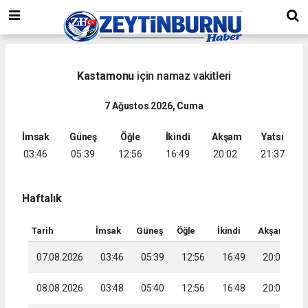
Kastamonu
için namaz vakitleri
7 Ağustos 2026, Cuma
İmsak
Güneş
Öğle
İkindi
Akşam
Yatsı
03:46
05:39
12:56
16:49
20:02
21:37
Haftalık
Tarih
İmsak
Güneş
Öğle
İkindi
Akşam
Ya
07.08.2026
03:46
05:39
12:56
16:49
20:02
2
08.08.2026
03:48
05:40
12:56
16:48
20:01
2