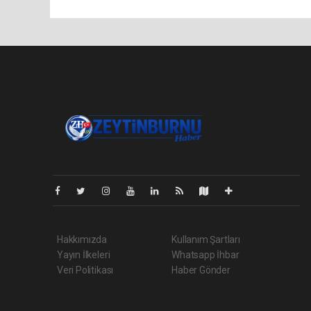
Pro-0.129
Hakkımızda
Kullanım Şartları
Yayın İlkeleri
Whatsapp İhbar
Veri Politikası
Haber Gönder