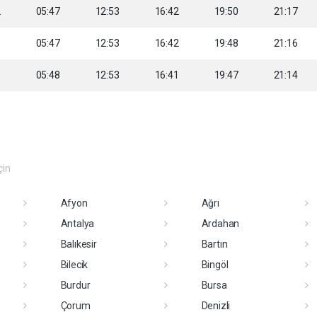
2
05:47
12:53
16:42
19:50
21:17
3
05:47
12:53
16:42
19:48
21:16
5
05:48
12:53
16:41
19:47
21:14
çin
Afyon
Ağrı
Antalya
Ardahan
Balıkesir
Bartın
Bilecik
Bingöl
Burdur
Bursa
Çorum
Denizli