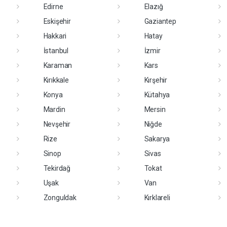
Edirne
Elazığ
Eskişehir
Gaziantep
Hakkari
Hatay
İstanbul
İzmir
Karaman
Kars
Kırıkkale
Kırşehir
Konya
Kütahya
Mardin
Mersin
Nevşehir
Niğde
Rize
Sakarya
Sinop
Sivas
Tekirdağ
Tokat
Uşak
Van
Zonguldak
Kırklareli