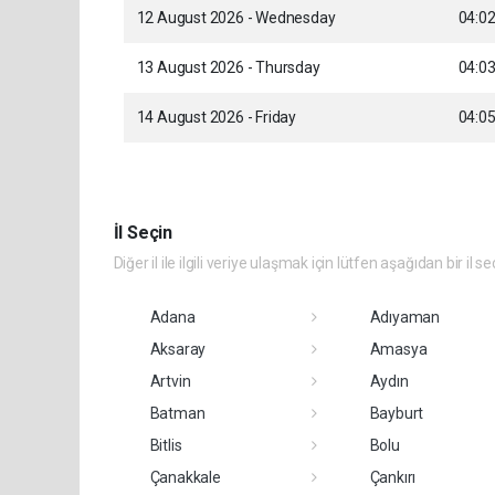
12 August 2026 - Wednesday
04:0
13 August 2026 - Thursday
04:0
14 August 2026 - Friday
04:0
İl Seçin
Diğer il ile ilgili veriye ulaşmak için lütfen aşağıdan bir il se
Adana
Adıyaman
Aksaray
Amasya
Artvin
Aydın
Batman
Bayburt
Bitlis
Bolu
Çanakkale
Çankırı