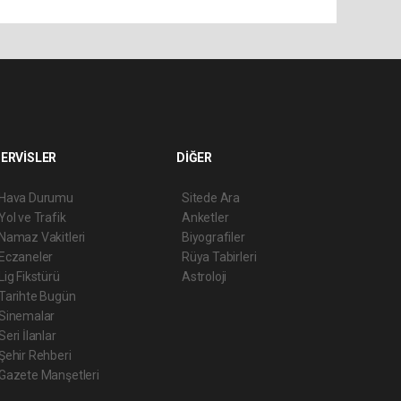
ERVİSLER
DİĞER
Hava Durumu
Sitede Ara
Yol ve Trafik
Anketler
Namaz Vakitleri
Biyografiler
Eczaneler
Rüya Tabirleri
Lig Fikstürü
Astroloji
Tarihte Bugün
Sinemalar
Seri İlanlar
Şehir Rehberi
Gazete Manşetleri