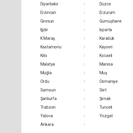
Diyarbakır
Düzce
Erzincan
Erzurum
Giresun
Gümüşhane
Iğdır
Isparta
K.Maraş
Karabük
Kastamonu
Kayseri
Kilis
Kocaeli
Malatya
Manisa
Muğla
Muş
Ordu
Osmaniye
Samsun
Siirt
Şanlıurfa
Şırnak
Trabzon
Tunceli
Yalova
Yozgat
Ankara