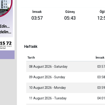
İmsak
Güneş
Öğl
03:57
05:43
12:
Haftalık
Tarih
İmsak
08 August 2026 - Saturday
03:5
09 August 2026 - Sunday
03:5
10 August 2026 - Monday
03:5
11 August 2026 - Tuesday
04:0