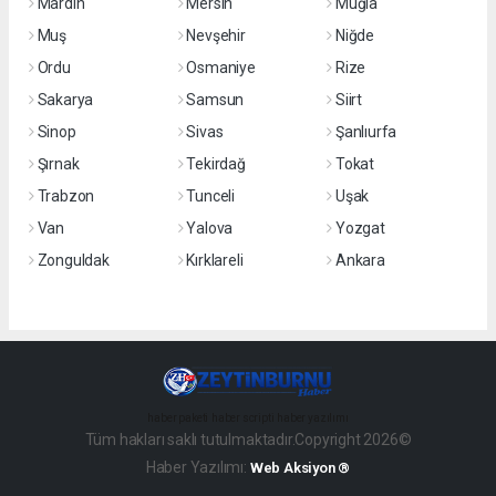
Mardin
Mersin
Muğla
Muş
Nevşehir
Niğde
Ordu
Osmaniye
Rize
Sakarya
Samsun
Siirt
Sinop
Sivas
Şanlıurfa
Şırnak
Tekirdağ
Tokat
Trabzon
Tunceli
Uşak
Van
Yalova
Yozgat
Zonguldak
Kırklareli
Ankara
haber paketi
haber scripti
haber yazılımı
Tüm hakları saklı tutulmaktadır.Copyright 2026©
Haber Yazılımı:
Web Aksiyon ®