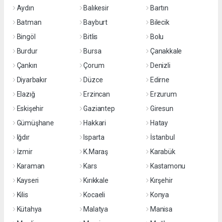
Aydın
Balıkesir
Bartın
Batman
Bayburt
Bilecik
Bingöl
Bitlis
Bolu
Burdur
Bursa
Çanakkale
Çankırı
Çorum
Denizli
Diyarbakır
Düzce
Edirne
Elazığ
Erzincan
Erzurum
Eskişehir
Gaziantep
Giresun
Gümüşhane
Hakkari
Hatay
Iğdır
Isparta
İstanbul
İzmir
K.Maraş
Karabük
Karaman
Kars
Kastamonu
Kayseri
Kırıkkale
Kırşehir
Kilis
Kocaeli
Konya
Kütahya
Malatya
Manisa