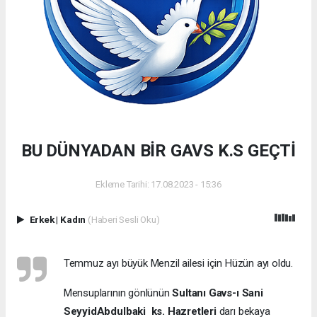
BU DÜNYADAN BİR GAVS K.S GEÇTİ
Ekleme Tarihi: 17.08.2023 - 15:36
Erkek
|
Kadın
(Haberi Sesli Oku)
Temmuz ayı büyük Menzil ailesi için Hüzün ayı oldu.
Mensuplarının gönlünün
Sultanı Gavs-ı Sani
SeyyidAbdulbaki ks. Hazretleri
darı bekaya