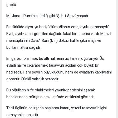
göçtü.
Mevlana-i Rumi’nin dediği gibi “Şeb-i Aruz” yaşadı.
Bir türküde diyor ya hani; “ölüm Allah’ın emri, ayrılık olmasaydı.”
Evet, ayrılık acısı gönülleri dağladı, fakat bir tesellisi vardı. Menzil
mensuplarının Gavs’ı Sani (k.s.) dokuz halife çıkarmıştı ve
bunların altısı sağ idi.
En çarpıcı olanı ise, bu altı halifenin üç tanesi oğullarıydı. Üç
evlâdı halife çıkarabilmek tasavvufi açıdan çok büyük bir
hadisedir. Hem şeyhin büyüklüğünü hem de evlatların kabiliyetini
gösterir. Çünkü yakınlık perdedir.
Bu oğulların hlife olabilmeleri yakınlık perdesini aşarak
babalarından mürşit olarak istifade ettiklerini gösterir.
Tabii üçünün de irşada başlama kararı, yeterli tasavvuf bilgisi
olmayanları şaşırttı.