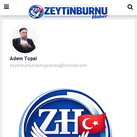
Adem Topal
zeytinburnuhabergazetesi@hotmail.com