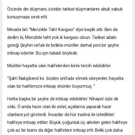
Özünde din düşmanı, özelde tarikat düşmanlarını abuk sabuk
konuşmaya sevk etti.
Mesela biri “Menzilde Taht Kavgası” diye başlık attı. Ben de
dedim ki, Menzilde taht yok ki kavgası olsun. Tarikat adabı
gereği Şeyhin vefatı ile birlikte müritler derhal yeni bir şeyhe
intisap ederler. Bu işin tabiatı böyledir.
Müritler hayatta olan halifelerden birini tercih edebilirler.
“Şah’ı Nakşibend ks bizden istifade etmek isteyenler; hayatta
olan bir halifemize intisap etsinler buyurmuş. “
Hatta başka bir şeyhe de intisap edebilirler. Nihayet öyle de
oldu. O anda hazır olan iki evlat, açıklama yaparak hazır
olanlara yol gösterdi. İnsanlar da hür iradesi ile istedikleri
halifeye intisap ettiler. Büyük çoğunluk üç aileden gelen halifeye
çok az bir kısmı da diğer halifelere intisap etti. Belki çok daha