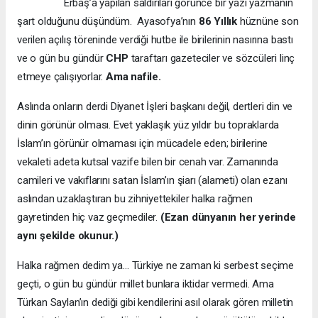
Erbaş’a yapılan saldırıları görünce bir yazı yazmanın
şart olduğunu düşündüm. Ayasofya’nın
86 Yıllık
hüznüne son
verilen açılış töreninde verdiği hutbe ile birilerinin nasırına bastı
ve o gün bu gündür
CHP
taraftarı gazeteciler ve sözcüleri linç
etmeye çalışıyorlar.
Ama nafile.
Aslında onların derdi Diyanet İşleri başkanı değil, dertleri din ve
dinin görünür olması. Evet yaklaşık yüz yıldır bu topraklarda
İslam’ın görünür olmaması için mücadele eden; birilerine
vekaleti adeta kutsal vazife bilen bir cenah var. Zamanında
camileri ve vakıflarını satan İslam’ın şiarı (alameti) olan ezanı
aslından uzaklaştıran bu zihniyettekiler halka rağmen
gayretinden hiç vaz geçmediler.
(Ezan dünyanın her yerinde
aynı şekilde okunur.)
Halka rağmen dedim ya… Türkiye ne zaman ki serbest seçime
geçti, o gün bu gündür millet bunlara iktidar vermedi. Ama
Türkan Saylan’ın dediği gibi kendilerini asıl olarak gören milletin