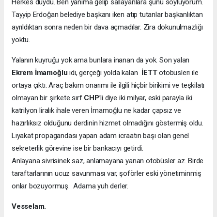
Herkes duydu. Ben yanıma gelip sallayanlara şunu söylüyorum.
Tayyip Erdoğan belediye başkanı iken atıp tutanlar başkanlıktan
ayrıldıktan sonra neden bir dava açmadılar. Zira dokunulmazlığı
yoktu.
Yalanın kuyruğu yok ama bunlara inanan da yok. Son yalan
Ekrem İmamoğlu
idi, gerçeği yolda kalan
İETT
otobüsleri ile
ortaya çıktı. Araç bakım onarımı ile ilgili hiçbir birikimi ve teşkilatı
olmayan bir şirkete sırf
CHP
’li diye iki milyar, eski parayla iki
katrilyon liralık ihale veren İmamoğlu ne kadar çapsız ve
hazırlıksız olduğunu derdinin hizmet olmadığını göstermiş oldu.
Liyakat propagandası yapan adam icraatın başı olan genel
sekreterlik görevine ise bir bankacıyı getirdi.
Anlayana sivrisinek saz, anlamayana yanan otobüsler az. Birde
taraftarlarının ucuz savunması var, şoförler eski yönetiminmiş
onlar bozuyormuş. Adama yuh derler.
Vesselam.