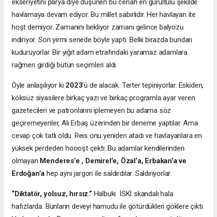
ekseriyetini parya diye düşünen bu cenah en gürültülü şekilde
havlamaya devam ediyor. Bu millet sabırlıdır. Her havlayan ite
hoşt demiyor. Zamanını bekliyor zamanı gelince balyozu
indiriyor. Son yirmi senede böyle yaptı. Belki birazda bundan
kuduruyorlar. Bir yiğit adam etrafındaki yaramaz adamlara
rağmen girdiği bütün seçimleri aldı.
Öyle anlaşılıyor ki
2023
’ü de alacak. Terter tepiniyorlar. Eskiden,
köksüz siyasilere birkaç yazı ve birkaç programla ayar veren
gazetecileri ve patronlarını iplemeyen bu adama söz
geçiremeyenler, Ali Erbaş üzerinden bir deneme yaptılar. Ama
cevap çok tatlı oldu. Reis onu yeniden atadı ve havlayanlara en
yüksek perdeden hoooşt çekti. Bu adamlar kendilerinden
olmayan
Menderes’e , Demirel’e, Özal’a, Erbakan’a ve
Erdoğan’a
hep aynı jargon ile saldırdılar. Saldırıyorlar.
“Diktatör, yolsuz, hırsız.”
Halbuki İSKİ skandalı hala
hafızlarda. Bunların deveyi hamudu ile götürdükleri göklere çıktı.