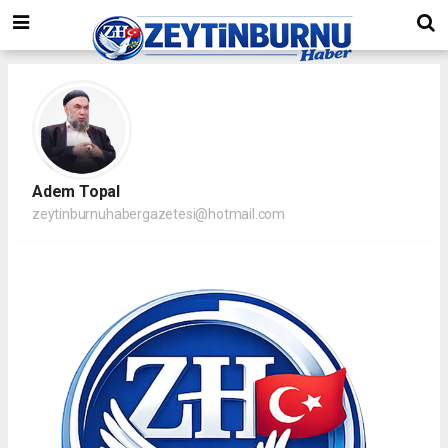
Adem Topal
zeytinburnuhabergazetesi@hotmail.com