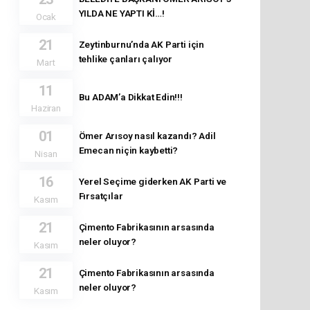
YILDA NE YAPTI Kİ…!
Ocak
21
Zeytinburnu’nda AK Parti için
tehlike çanları çalıyor
Mart
11
Bu ADAM’a Dikkat Edin!!!
Haziran
01
Ömer Arısoy nasıl kazandı? Adil
Emecan niçin kaybetti?
Nisan
16
Yerel Seçime giderken AK Parti ve
Fırsatçılar
Kasım
21
Çimento Fabrikasının arsasında
neler oluyor?
Kasım
21
Çimento Fabrikasının arsasında
neler oluyor?
Kasım