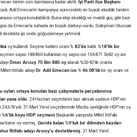
 Emecan terinin son damlasına kadar akıttı.
İyi Parti ilçe Başkanı
adı. Adil Emecan’ın kampanya sürecindeki en büyük eksiklik tanıtım
nyası ortaya konulabilirdi. Buna ekip eksikliği ve maddi güç gibi bazı
 algısı da Emecan’a sahada en büyük darbeyi vurdu. Süleyman Uluocak
ili destekte ipi önde göğüslemeye yetmedi.
ıkta
oy kullandı. Seçime katılım oranı
% 82’de
kaldı.
%18’lik bir
eçmen sayısı 188.860 kullanılan oy sayısı ise 154.871 5682 oy ise
 Adayı
Ömer Arısoy 75 Bin 885 oy
alarak %50.42'lik oranla
illet ittifakı adayı
Dr. Adil Emecan ise % 46.08’lik
bir oy oranı ve
 oyları ortaya konulan bazı çalışmalarla parçalanınca
an yana oldu.
24 Haziran seçimlerini baz alırsak sadece HDP’nin
 24,676’ydı. 31 Mart Yerel seçimlerinde Meclis üyeliğinde HDP’nin oy
e
%6’lık koyu HDP seçmeni
Başkanlık yarışında Millet İttifakı
partisine oy vermiş.
Geride kalan %9’luk bir dilimden bazıları
r İttifakı adayı Arsıoy’u desteklemiş.
31 Mart Yerel