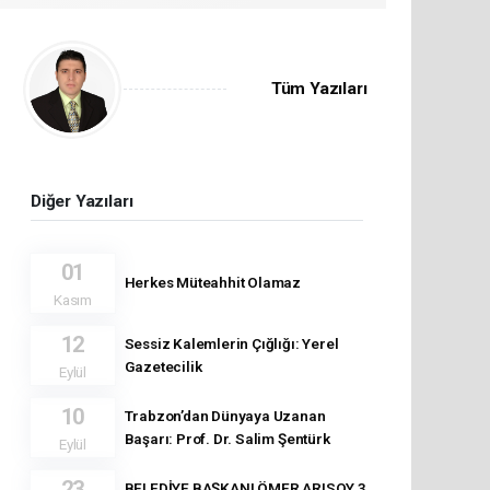
Tüm Yazıları
Diğer Yazıları
01
Herkes Müteahhit Olamaz
Kasım
12
Sessiz Kalemlerin Çığlığı: Yerel
Gazetecilik
Eylül
10
Trabzon’dan Dünyaya Uzanan
Başarı: Prof. Dr. Salim Şentürk
Eylül
23
BELEDİYE BAŞKANI ÖMER ARISOY 3