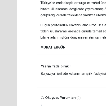
Türkiye’de endoskopik omurga cerrahisi üzerine
bıraktı. Uluslararası dergilerde yayımlanmış 
geliştirdiği cerrahi tekniklerle yalnızca ülkem
Bugün profesörlük unvanını alan Prof. Dr. S
tıbbını uluslararası arenada gururla temsil 
bilime adanmışlığın, dünyanın en ileri sahnel
MURAT ERGÜN
Yazıya ifade bırak !
Bu yazıya hiç ifade kullanılmamış ilk ifadeyi si
Okuyucu Yorumları
(0)