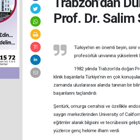
Trabzon’dan Dü
Prof. Dr. Salim
Türkiye’nin en önemli beyin, sinir
profesörlük unvanına yükselerek 
1982 yılında Trabzon’da doğan Pr
klinik başarılarla Türkiye’nin en çok konuşula
zamanda uluslararası alanda tanınan bir bili
başarılarını taçlandırdı.
Şentürk, omurga cerrahisi ve özellikle endos
saygın merkezlerinden University of Califo
eğitimler alarak bilgisini ve tecrübesini geli
yüzlerce genç hekime ilham verdi.