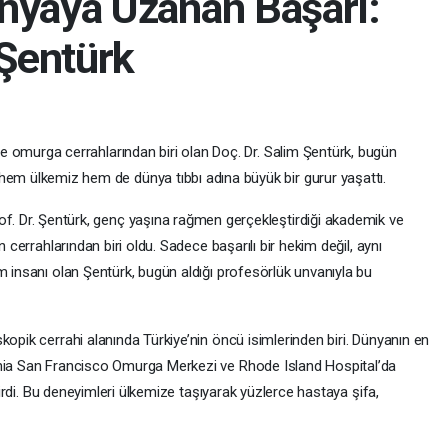
nyaya Uzanan Başarı:
 Şentürk
 ve omurga cerrahlarından biri olan Doç. Dr. Salim Şentürk, bugün
hem ülkemiz hem de dünya tıbbı adına büyük bir gurur yaşattı.
of. Dr. Şentürk, genç yaşına rağmen gerçekleştirdiği akademik ve
n cerrahlarından biri oldu. Sadece başarılı bir hekim değil, aynı
m insanı olan Şentürk, bugün aldığı profesörlük unvanıyla bu
kopik cerrahi alanında Türkiye’nin öncü isimlerinden biri. Dünyanın en
rnia San Francisco Omurga Merkezi ve Rhode Island Hospital’da
ştirdi. Bu deneyimleri ülkemize taşıyarak yüzlerce hastaya şifa,