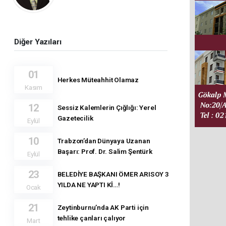
Diğer Yazıları
01
Herkes Müteahhit Olamaz
Kasım
12
Sessiz Kalemlerin Çığlığı: Yerel
Gazetecilik
Eylül
10
Trabzon’dan Dünyaya Uzanan
Başarı: Prof. Dr. Salim Şentürk
Eylül
23
BELEDİYE BAŞKANI ÖMER ARISOY 3
YILDA NE YAPTI Kİ…!
Ocak
21
Zeytinburnu’nda AK Parti için
tehlike çanları çalıyor
Mart