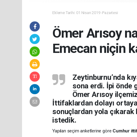
Ekleme Tarihi: 01 Nisan 2019 -Pazartesi
Ömer Arısoy nas
Emecan niçin k
Zeytinburnu’nda kıy
sona erdi. İpi önde
Ömer Arısoy ilçemiz
İttifaklardan dolayı orta
sonuçlardan yola çıkarak
istedik.
Yapılan seçim anketlerine göre
Cumhur itti