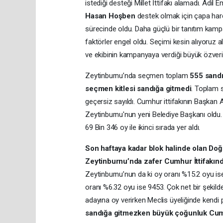
istediği desteği Millet İttifakı alamadı. Adil
Hasan Hoşben
destek olmak için çapa harc
sürecinde oldu. Daha güçlü bir tanıtım kampa
faktörler engel oldu. Seçimi kesin alıyoruz
ve ekibinin kampanyaya verdiği büyük özver
Zeytinburnu’nda seçmen toplam
555 sand
seçmen kitlesi sandığa gitmedi
. Toplam s
geçersiz sayıldı. Cumhur ittifakının Başkan
Zeytinburnu'nun yeni Belediye Başkanı oldu. M
69 Bin 346 oy ile ikinci sırada yer aldı.
Son haftaya kadar blok halinde olan Doğu
Zeytinburnu’nda zafer Cumhur İttifakınd
Zeytinburnu’nun da ki oy oranı %15.2 oyu ise
oranı %6.32 oyu ise 9453. Çok net bir şekild
adayına oy verirken Meclis üyeliğinde kendi 
sandığa gitmezken büyük çoğunluk Cumhu