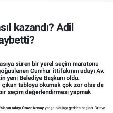
ıl kazandı? Adil
aybetti?
asıya süren bir yerel seçim maratonu
 göğüslenen Cumhur ittifakının adayı Av.
in yeni Belediye Başkanı oldu.
ya çıkan tabloyu okumak çok zor olsa da
 bir seçim değerlendirmesi yapmak
fakının adayı Ömer Arısoy
yarışa oldukça geriden başladı. Ortaya