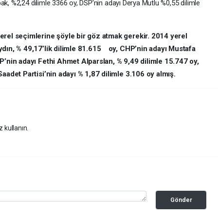
ak, %2,24 dilimle 3366 oy, DSP’nin adayı Derya Mutlu %0,55 dilimle
erel seçimlerine şöyle bir göz atmak gerekir. 2014 yerel
ydın, % 49,17’lik dilimle 81.615 oy, CHP’nin adayı Mustafa
P’nin adayı Fethi Ahmet Alparslan, % 9,49 dilimle 15.747 oy,
aadet Partisi’nin adayı % 1,87 dilimle 3.106 oy almış.
z kullanın.
Gönder