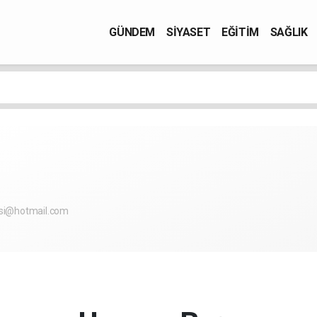
GÜNDEM
SİYASET
EĞİTİM
SAĞLIK
si@hotmail.com