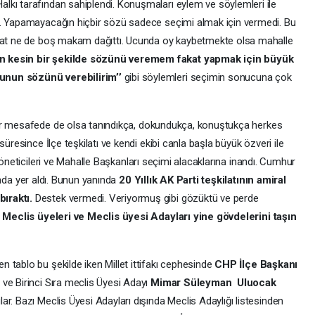
lkı tarafından sahiplendi. Konuşmaları eylem ve söylemleri ile
ı. Yapamayacağın hiçbir sözü sadece seçimi almak için vermedi. Bu
vaat ne de boş makam dağıttı. Ucunda oy kaybetmekte olsa mahalle
kesin bir şekilde sözünü veremem fakat yapmak için büyük
unun sözünü verebilirim’’
gibi söylemleri seçimin sonucuna çok
 bir mesafede de olsa tanındıkça, dokundukça, konuştukça herkes
süresince İlçe teşkilatı ve kendi ekibi canla başla büyük özveri ile
Yöneticileri ve Mahalle Başkanları seçimi alacaklarına inandı. Cumhur
da yer aldı. Bunun yanında
20 Yıllık AK Parti teşkilatının amiral
ıraktı.
Destek vermedi. Veriyormuş gibi gözüktü ve perde
ı Meclis üyeleri ve Meclis üyesi Adayları yine gövdelerini taşın
 tablo bu şekilde iken Millet ittifakı cephesinde
CHP İlçe Başkanı
ve Birinci Sıra meclis Üyesi Adayı
Mimar Süleyman Uluocak
r. Bazı Meclis Üyesi Adayları dışında Meclis Adaylığı listesinden