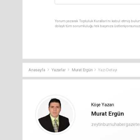
Yorum yazarak Topluluk Kuralları’nı kabul etmiş bulun
dolaylı tüm sorumluluğu tek başınıza üstleniyorsunuz
Anasayfa
Yazarlar
Murat Ergün
Yazı Detayı
Köşe Yazarı
Murat Ergün
zeytinburnuhabergazete