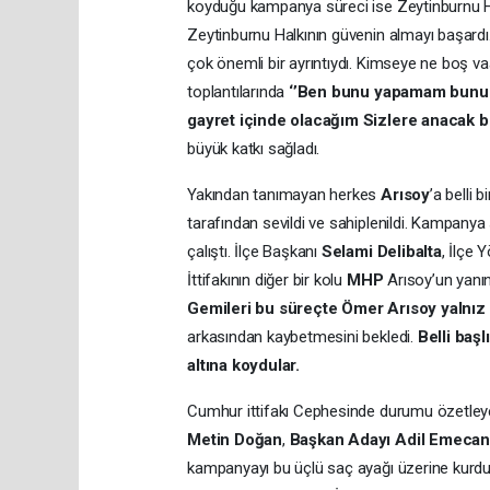
koyduğu kampanya süreci ise Zeytinburnu Ha
Zeytinburnu Halkının güvenin almayı başard
çok önemli bir ayrıntıydı. Kimseye ne boş 
toplantılarında
‘’Ben bunu yapamam bunun 
gayret içinde olacağım Sizlere anacak b
büyük katkı sağladı.
Yakından tanımayan herkes
Arısoy
’a belli
tarafından sevildi ve sahiplenildi. Kampanya 
çalıştı. İlçe Başkanı
Selami Delibalta
, İlçe 
İttifakının diğer bir kolu
MHP
Arısoy’un yanın
Gemileri bu süreçte Ömer Arısoy yalnız b
arkasından kaybetmesini bekledi.
Belli başl
altına koydular.
Cumhur ittifakı Cephesinde durumu özetleyen
Metin Doğan
,
Başkan Adayı Adil Emecan
kampanyayı bu üçlü saç ayağı üzerine kurdula