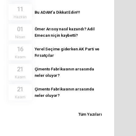
11
Bu ADAM’a Dikkat Edin!!!
Haziran
01
Ömer Arısoy nasıl kazandı? Adil
Emecan niçin kaybetti?
Nisan
16
Yerel Seçime giderken AK Parti ve
Fırsatçılar
Kasım
21
Çimento Fabrikasının arsasında
neler oluyor?
Kasım
21
Çimento Fabrikasının arsasında
neler oluyor?
Kasım
Tüm Yazıları