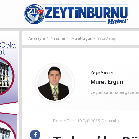
Anasayfa
Yazarlar
Murat Ergün
Yazı Detayı
Köşe Yazarı
Murat Ergün
zeytinburnuhabergazete
Ekleme Tarihi: 10 Eylül 2025 -Çarşamba