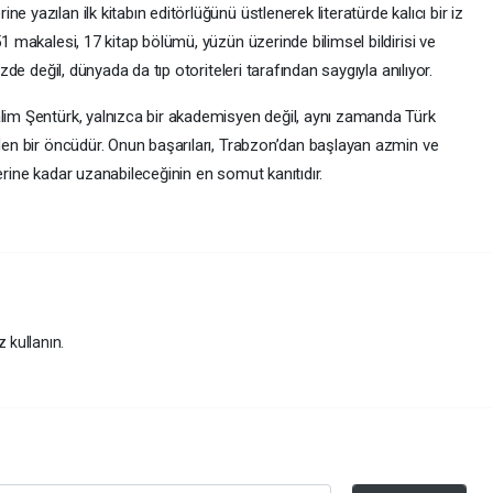
 yazılan ilk kitabın editörlüğünü üstlenerek literatürde kalıcı bir iz
51 makalesi, 17 kitap bölümü, yüzün üzerinde bilimsel bildirisi ve
izde değil, dünyada da tıp otoriteleri tarafından saygıyla anılıyor.
alim Şentürk, yalnızca bir akademisyen değil, aynı zamanda Türk
eden bir öncüdür. Onun başarıları, Trabzon’dan başlayan azmin ve
erine kadar uzanabileceğinin en somut kanıtıdır.
z kullanın.