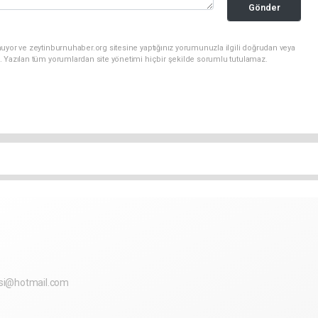
Gönder
uyor ve zeytinburnuhaber.org sitesine yaptığınız yorumunuzla ilgili doğrudan veya
. Yazılan tüm yorumlardan site yönetimi hiçbir şekilde sorumlu tutulamaz.
si@hotmail.com