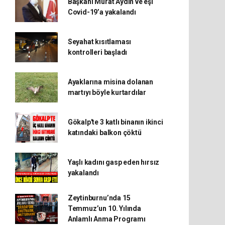
Başkanı Murat Aydın ve eşi
Covid-19’a yakalandı
Seyahat kısıtlaması
kontrolleri başladı
Ayaklarına misina dolanan
martıyı böyle kurtardılar
Gökalp'te 3 katlı binanın ikinci
katındaki balkon çöktü
Yaşlı kadını gasp eden hırsız
yakalandı
Zeytinburnu’nda 15
Temmuz’un 10. Yılında
Anlamlı Anma Programı