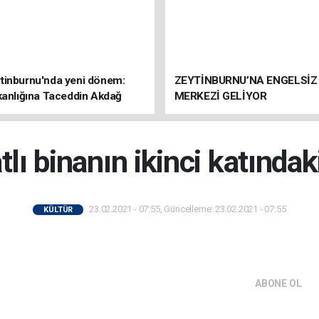
tinburnu'nda yeni dönem:
ZEYTİNBURNU’NA ENGELSİZ
kanlığına Taceddin Akdağ
MERKEZİ GELİYOR
tlı binanın ikinci katında
23.02.2021 - 07:55, Güncelleme: 23.02.2021 - 07:55
KÜLTÜR
ABONE OL