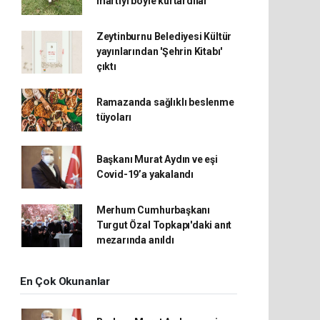
martıyı böyle kurtardılar
Zeytinburnu Belediyesi Kültür
yayınlarından 'Şehrin Kitabı'
çıktı
Ramazanda sağlıklı beslenme
tüyoları
Başkanı Murat Aydın ve eşi
Covid-19’a yakalandı
Merhum Cumhurbaşkanı
Turgut Özal Topkapı'daki anıt
mezarında anıldı
En Çok Okunanlar