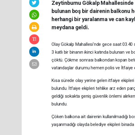
Zeytinburnu Gökalp Mahallesinde ge
bulunan boş bir dairenin balkonu 
herhangi bir yaralanma ve can kay
meydana geldi.
Olay Gökalp Mahallesi'nde gece saat 03.40 sı
3 katlı bir binanın ikinci katında bulunan v
çöktü. Çökme sonrası balkondan kopan beton 
vatandaşlar durumu hemen polis ve İtfaiye e
Kısa sürede olay yerine gelen itfaiye ekipl
bulundu. İtfaiye ekipleri tehlike arz eden par
geldiği sokakta geniş güvenlik önlemi alırken
bulundu.
Çöken balkona ait dairenin kullanılmadığı bo
yaşanmadığı olayda belediye ekipleri binada