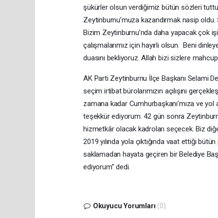
şükürler olsun verdiğimiz bütün sözleri tut
Zeytinburnu’muza kazandırmak nasip oldu. Şi
Bizim Zeytinburnu’nda daha yapacak çok işi
çalışmalarımız için hayırlı olsun. Beni dinl
duasını bekliyoruz. Allah bizi sizlere mahcup 
AK Parti Zeytinburnu İlçe Başkanı Selami De
seçim irtibat bürolarımızın açılışını gerçekl
zamana kadar Cumhurbaşkanı’mıza ve yol ark
teşekkür ediyorum. 42 gün sonra Zeytinbur
hizmetkâr olacak kadroları seçecek. Biz diğe
2019 yılında yola çıktığında vaat ettiği bütün
saklamadan hayata geçiren bir Belediye Başk
ediyorum” dedi.
Okuyucu Yorumları
(0)