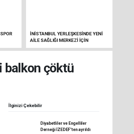
 SPOR
İNİSTANBUL YERLEŞKESİNDE YENİ
AİLE SAĞLIĞI MERKEZİ İÇİN
HAZIRLIKLAR SÜRÜYOR
ki balkon çöktü
İlginizi Çekebilir
Diyabetliler ve Engelliler
Derneği İZEDEF’ten ayrıldı