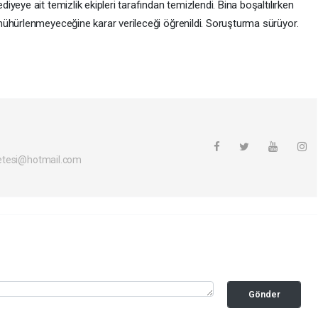
yeye ait temizlik ekipleri tarafından temizlendi. Bina boşaltılırken
mühürlenmeyeceğine karar verileceği öğrenildi. Soruşturma sürüyor.
etesi@hotmail.com
Gönder