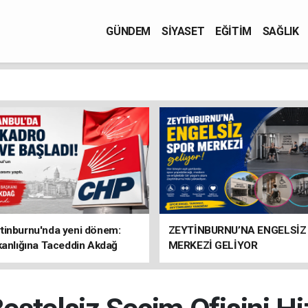
GÜNDEM
SİYASET
EĞİTİM
SAĞLIK
tinburnu'nda yeni dönem:
ZEYTİNBURNU’NA ENGELSİZ
kanlığına Taceddin Akdağ
MERKEZİ GELİYOR