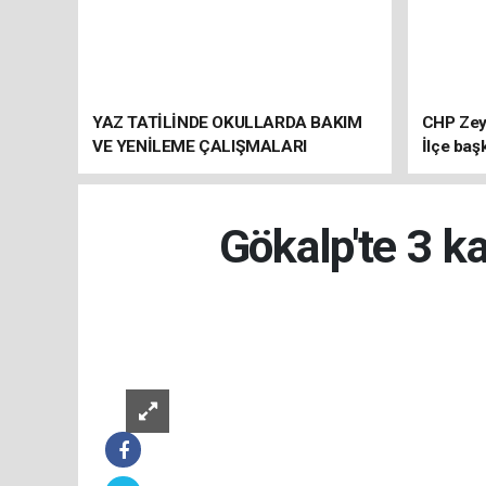
YAZ TATİLİNDE OKULLARDA BAKIM
CHP Zey
VE YENİLEME ÇALIŞMALARI
İlçe baş
SÜRÜYOR
atandı
Gökalp'te 3 ka