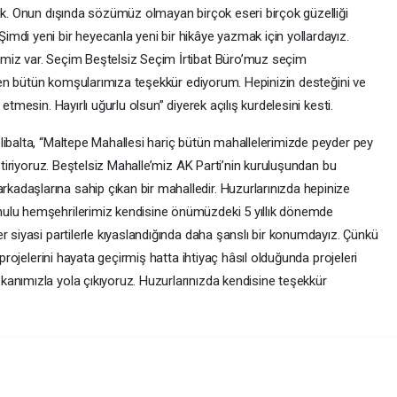
tuk. Onun dışında sözümüz olmayan birçok eseri birçok güzelliği
mdi yeni bir heyecanla yeni bir hikâye yazmak için yollardayız.
miz var. Seçim Beştelsiz Seçim İrtibat Büro’muz seçim
eyen bütün komşularımıza teşekkür ediyorum. Hepinizin desteğini ve
etmesin. Hayırlı uğurlu olsun” diyerek açılış kurdelesini kesti.
libalta, “Maltepe Mahallesi hariç bütün mahallelerimizde peyder pey
eştiriyoruz. Beştelsiz Mahalle’miz AK Parti’nin kuruluşundan bu
adaşlarına sahip çıkan bir mahalledir. Huzurlarınızda hepinize
nulu hemşehrilerimiz kendisine önümüzdeki 5 yıllık dönemde
r siyasi partilerle kıyaslandığında daha şanslı bir konumdayız. Çünkü
 projelerini hayata geçirmiş hatta ihtiyaç hâsıl olduğunda projeleri
anımızla yola çıkıyoruz. Huzurlarınızda kendisine teşekkür