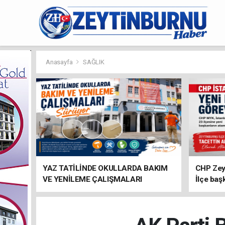
Anasayfa
SAĞLIK
YAZ TATİLİNDE OKULLARDA BAKIM
CHP Zey
VE YENİLEME ÇALIŞMALARI
İlçe baş
SÜRÜYOR
atandı