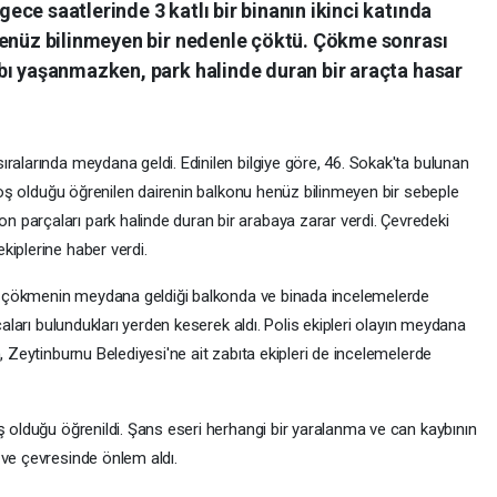
ce saatlerinde 3 katlı bir binanın ikinci katında
henüz bilinmeyen bir nedenle çöktü. Çökme sonrası
bı yaşanmazken, park halinde duran bir araçta hasar
ralarında meydana geldi. Edinilen bilgiye göre, 46. Sokak'ta bulunan
e boş olduğu öğrenilen dairenin balkonu henüz bilinmeyen bir sebeple
parçaları park halinde duran bir arabaya zarar verdi. Çevredeki
kiplerine haber verdi.
eri çökmenin meydana geldiği balkonda ve binada incelemelerde
çaları bulundukları yerden keserek aldı. Polis ekipleri olayın meydana
, Zeytinburnu Belediyesi'ne ait zabıta ekipleri de incelemelerde
ş olduğu öğrenildi. Şans eseri herhangi bir yaralanma ve can kaybının
 ve çevresinde önlem aldı.