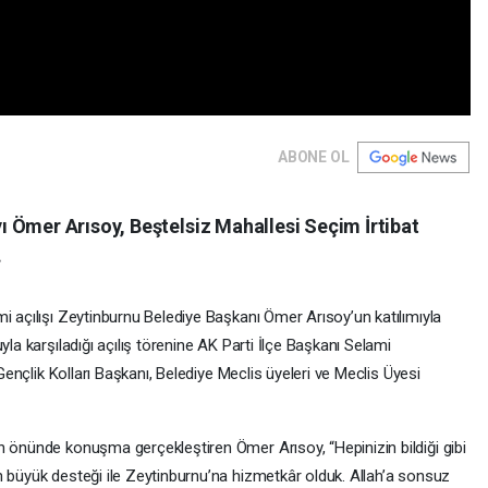
ABONE OL
 Ömer Arısoy, Beştelsiz Mahallesi Seçim İrtibat
.
i açılışı Zeytinburnu Belediye Başkanı Ömer Arısoy’un katılımıyla
yla karşıladığı açılış törenine AK Parti İlçe Başkanı Selami
 Gençlik Kolları Başkanı, Belediye Meclis üyeleri ve Meclis Üyesi
n önünde konuşma gerçekleştiren Ömer Arısoy, “Hepinizin bildiği gibi
n büyük desteği ile Zeytinburnu’na hizmetkâr olduk. Allah’a sonsuz