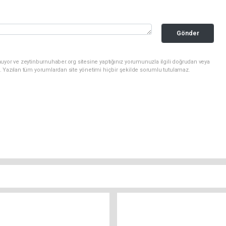
Gönder
uyor ve zeytinburnuhaber.org sitesine yaptığınız yorumunuzla ilgili doğrudan veya
. Yazılan tüm yorumlardan site yönetimi hiçbir şekilde sorumlu tutulamaz.