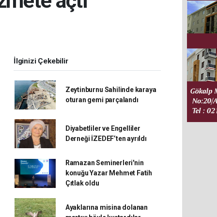
izmete açtı
İlginizi Çekebilir
Zeytinburnu Sahilinde karaya
oturan gemi parçalandı
Diyabetliler ve Engelliler
Derneği İZEDEF’ten ayrıldı
Ramazan Seminerleri'nin
konuğu Yazar Mehmet Fatih
Çıtlak oldu
Ayaklarına misina dolanan