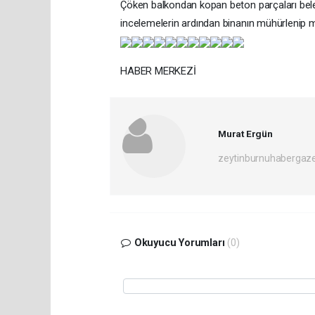
Çöken balkondan kopan beton parçaları beledi
incelemelerin ardından binanın mühürlenip 
HABER MERKEZİ
Murat Ergün
zeytinburnuhabergaz
Okuyucu Yorumları
(0)