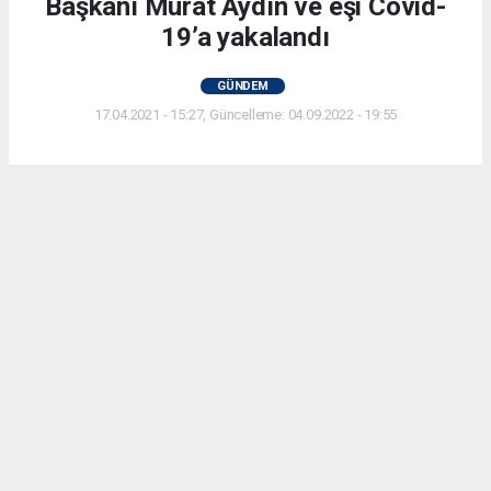
Başkanı Murat Aydın ve eşi Covid-
19’a yakalandı
GÜNDEM
17.04.2021 - 15:27, Güncelleme: 04.09.2022 - 19:55
Zeytinburnu'nu 20 yıl yöneten ve ardından Beykoz
Belediye Başkanı seçilen Murat Aydın Başkanımız
ve eşinin sabah saatlerinde belli olan Kovid-19 test
sonucu pozitif çıktı
ABONE OL