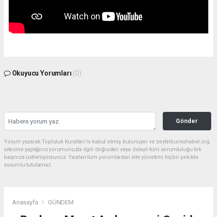
Okuyucu Yorumları
(0)
Gönder
Yorum yazarak Topluluk Kuralları’nı kabul etmiş bulunuyor ve zeytinburnuhaber.org
sitesine yaptığınız yorumunuzla ilgili doğrudan veya dolaylı tüm sorumluluğu tek
başınıza üstleniyorsunuz. Yazılan tüm yorumlardan site yönetimi hiçbir şekilde
sorumlu tutulamaz.
Anasayfa
GÜNDEM