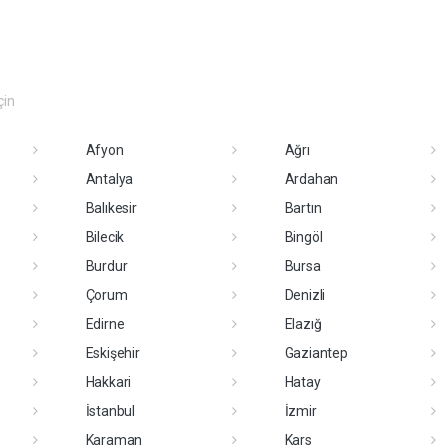
çin
Afyon
Ağrı
Antalya
Ardahan
Balıkesir
Bartın
Bilecik
Bingöl
Burdur
Bursa
Çorum
Denizli
Edirne
Elazığ
Eskişehir
Gaziantep
Hakkari
Hatay
İstanbul
İzmir
Karaman
Kars