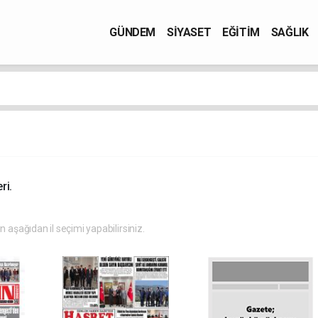
GÜNDEM
SİYASET
EĞİTİM
SAĞLIK
ri.
in aşağıdan il seçimi yapabilirsiniz.