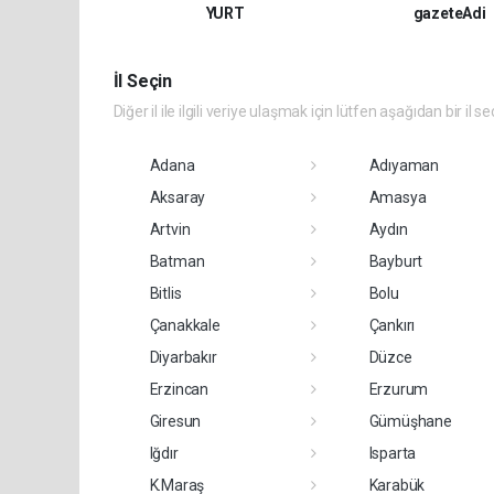
YURT
gazeteAdi
İl Seçin
Diğer il ile ilgili veriye ulaşmak için lütfen aşağıdan bir il se
Adana
Adıyaman
Aksaray
Amasya
Artvin
Aydın
Batman
Bayburt
Bitlis
Bolu
Çanakkale
Çankırı
Diyarbakır
Düzce
Erzincan
Erzurum
Giresun
Gümüşhane
Iğdır
Isparta
K.Maraş
Karabük