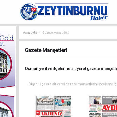
Anasayfa
Gazete Manşetleri
Gazete Manşetleri
Osmaniye
il ve ilçelerine ait yerel gazete manşetle
Diğer il ilçelere ait yerel gazete manşetlerini inceleme iç