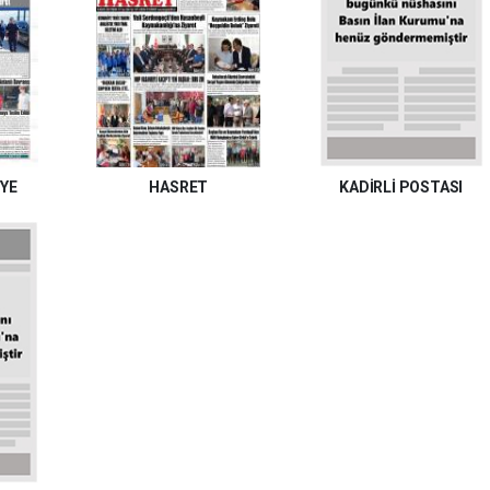
YE
HASRET
KADİRLİ POSTASI