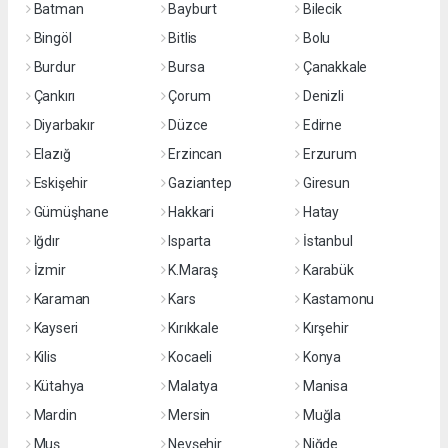
Batman
Bayburt
Bilecik
Bingöl
Bitlis
Bolu
Burdur
Bursa
Çanakkale
Çankırı
Çorum
Denizli
Diyarbakır
Düzce
Edirne
Elazığ
Erzincan
Erzurum
Eskişehir
Gaziantep
Giresun
Gümüşhane
Hakkari
Hatay
Iğdır
Isparta
İstanbul
İzmir
K.Maraş
Karabük
Karaman
Kars
Kastamonu
Kayseri
Kırıkkale
Kırşehir
Kilis
Kocaeli
Konya
Kütahya
Malatya
Manisa
Mardin
Mersin
Muğla
Muş
Nevşehir
Niğde