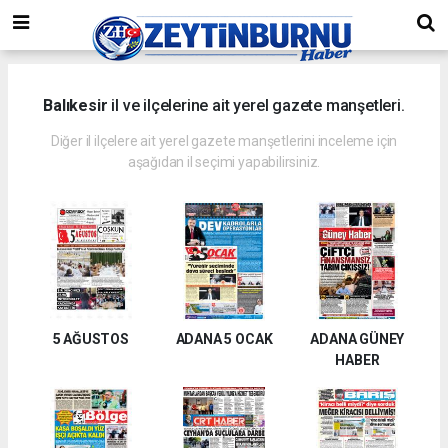
Balıkesir
il ve ilçelerine ait yerel gazete manşetleri.
Diğer il ilçelere ait yerel gazete manşetlerini inceleme için
aşağıdan il seçimi yapabilirsiniz.
5 AĞUSTOS
ADANA 5 OCAK
ADANA GÜNEY
HABER