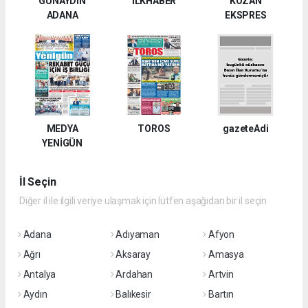
GÜNAYDIN
İLKHABER
KOZAN
ADANA
EKSPRES
MEDYA
TOROS
gazeteAdi
YENİGÜN
İl Seçin
Diğer il ile ilgili veriye ulaşmak için lütfen aşağıdan bir il seçin
Adana
Adıyaman
Afyon
Ağrı
Aksaray
Amasya
Antalya
Ardahan
Artvin
Aydın
Balıkesir
Bartın