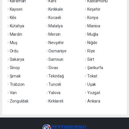
Karaman
Kars
Kastamonu
Kayseri
Kırıkkale
Kırşehir
Kilis
Kocaeli
Konya
Kütahya
Malatya
Manisa
Mardin
Mersin
Muğla
Muş
Nevşehir
Niğde
Ordu
Osmaniye
Rize
Sakarya
Samsun
Siirt
Sinop
Sivas
Şanlıurfa
Şırnak
Tekirdağ
Tokat
Trabzon
Tunceli
Uşak
Van
Yalova
Yozgat
Zonguldak
Kırklareli
Ankara