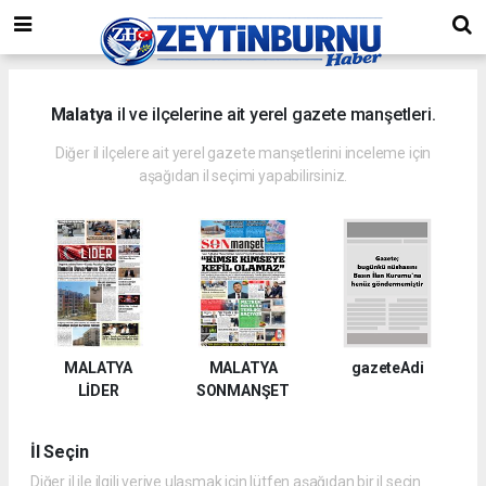
Malatya
il ve ilçelerine ait yerel gazete manşetleri.
Diğer il ilçelere ait yerel gazete manşetlerini inceleme için
aşağıdan il seçimi yapabilirsiniz.
MALATYA
MALATYA
gazeteAdi
LİDER
SONMANŞET
İl Seçin
Diğer il ile ilgili veriye ulaşmak için lütfen aşağıdan bir il seçin