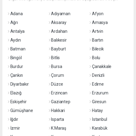
Adana
Adıyaman
Afyon
Ağrı
Aksaray
Amasya
Antalya
Ardahan
Artvin
Aydın
Balıkesir
Bartın
Batman
Bayburt
Bilecik
Bingöl
Bitlis
Bolu
Burdur
Bursa
Çanakkale
Çankırı
Çorum
Denizli
Diyarbakır
Düzce
Edirne
Elazığ
Erzincan
Erzurum
Eskişehir
Gaziantep
Giresun
Gümüşhane
Hakkari
Hatay
Iğdır
Isparta
İstanbul
İzmir
K.Maraş
Karabük