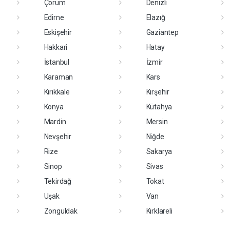
Çorum
Denizli
Edirne
Elazığ
Eskişehir
Gaziantep
Hakkari
Hatay
İstanbul
İzmir
Karaman
Kars
Kırıkkale
Kırşehir
Konya
Kütahya
Mardin
Mersin
Nevşehir
Niğde
Rize
Sakarya
Sinop
Sivas
Tekirdağ
Tokat
Uşak
Van
Zonguldak
Kırklareli