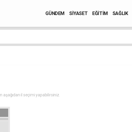
GÜNDEM
SİYASET
EĞİTİM
SAĞLIK
in aşağıdan il seçimi yapabilirsiniz.