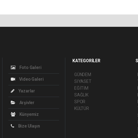
KATEGORİLER
S
Foto Galeri
GÜNDEM
Video Galeri
SİYASET
EĞİTİM
Yazarlar
SAĞLIK
SPOR
Arşivler
KÜLTÜR
Künyemiz
Bize Ulaşın