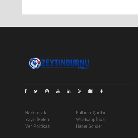
Pro-0.166
Hakkımızda
Kullanım Şartları
Yayın İlkeleri
Whatsapp İhbar
Veri Politikası
Haber Gönder