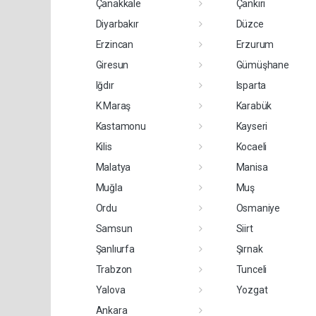
Çanakkale
Çankırı
Diyarbakır
Düzce
Erzincan
Erzurum
Giresun
Gümüşhane
Iğdır
Isparta
K.Maraş
Karabük
Kastamonu
Kayseri
Kilis
Kocaeli
Malatya
Manisa
Muğla
Muş
Ordu
Osmaniye
Samsun
Siirt
Şanlıurfa
Şırnak
Trabzon
Tunceli
Yalova
Yozgat
Ankara