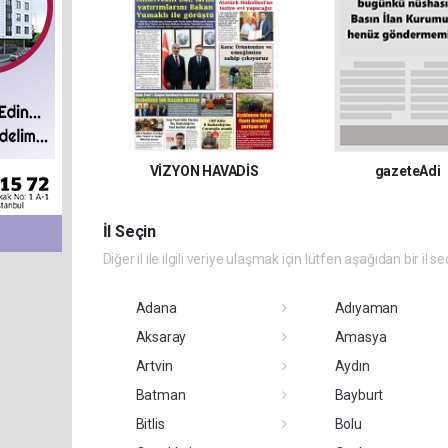
VİZYON HAVADİS
gazeteAdi
İl Seçin
Diğer il ile ilgili veriye ulaşmak için lütfen aşağıdan bir il se
Adana
Adıyaman
Aksaray
Amasya
Artvin
Aydın
Batman
Bayburt
Bitlis
Bolu