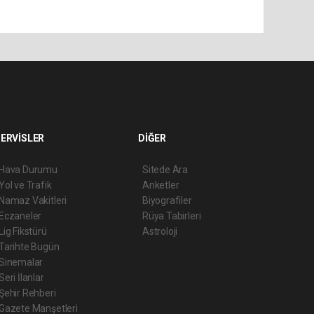
ERVİSLER
DİĞER
Hava Durumu
Sitede Ara
Yol ve Trafik
Anketler
Namaz Vakitleri
Biyografiler
Eczaneler
Rüya Tabirleri
Lig Fikstürü
Astroloji
Tarihte Bugün
Sinemalar
Seri İlanlar
Şehir Rehberi
Gazete Manşetleri