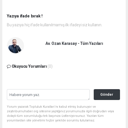
Yazıya ifade bırak !
Bu yazıya hiç ifade kullanılmamış ilk ifadeyi siz kullanın.
Av. Ozan Karasay - Tüm Yazıları
Okuyucu Yorumları
(0)
Gönder
Yorum yazarak Topluluk Kuralları’nı kabul etmiş bulunuyor ve
zeytinburnuhaber.org sitesine yaptığınız yorumunuzla ilgili doğrudan veya
dolaylı tüm sorumluluğu tek başınıza üstleniyorsunuz. Yazılan tüm
yorumlardan site yönetimi hiçbir şekilde sorumlu tutulamaz.