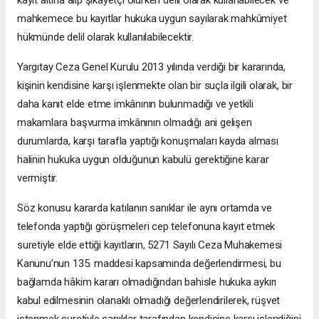
kayıt altına alıp şikâyetçi olurken delil olarak kullanabilecek ve
mahkemece bu kayıtlar hukuka uygun sayılarak mahkûmiyet
hükmünde delil olarak kullanılabilecektir.
Yargıtay Ceza Genel Kurulu 2013 yılında verdiği bir kararında,
kişinin kendisine karşı işlenmekte olan bir suçla ilgili olarak, bir
daha kanıt elde etme imkânının bulunmadığı ve yetkili
makamlara başvurma imkânının olmadığı ani gelişen
durumlarda, karşı tarafla yaptığı konuşmaları kayda alması
halinin hukuka uygun olduğunun kabulü gerektiğine karar
vermiştir.
Söz konusu kararda katılanın sanıklar ile aynı ortamda ve
telefonda yaptığı görüşmeleri cep telefonuna kayıt etmek
suretiyle elde ettiği kayıtların, 5271 Sayılı Ceza Muhakemesi
Kanunu’nun 135. maddesi kapsamında değerlendirmesi, bu
bağlamda hâkim kararı olmadığından bahisle hukuka aykırı
kabul edilmesinin olanaklı olmadığı değerlendirilerek, rüşvet