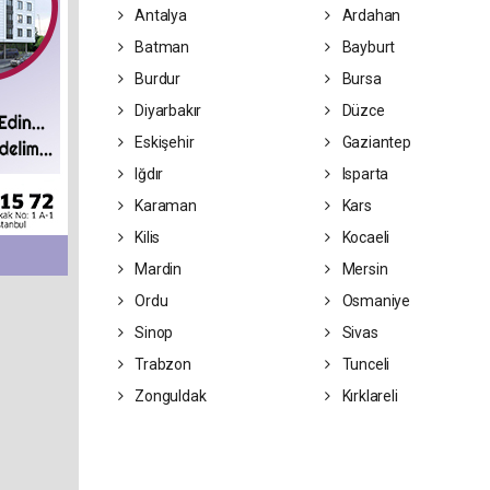
Antalya
Ardahan
Batman
Bayburt
Burdur
Bursa
Diyarbakır
Düzce
Eskişehir
Gaziantep
Iğdır
Isparta
Karaman
Kars
Kilis
Kocaeli
Mardin
Mersin
Ordu
Osmaniye
Sinop
Sivas
Trabzon
Tunceli
Zonguldak
Kırklareli