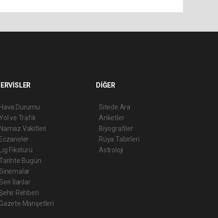
ERVİSLER
DİĞER
Hava Durumu
Sitede Ara
Yol ve Trafik
Anketler
Namaz Vakitleri
Biyografiler
Eczaneler
Rüya Tabirleri
Lig Fikstürü
Astroloji
Tarihte Bugün
Sinemalar
Seri İlanlar
Şehir Rehberi
Gazete Manşetleri