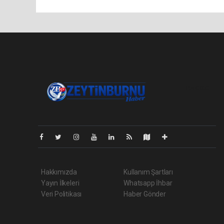
Pro-0.030
Hakkımızda
Kullanım Şartları
Yayın İlkeleri
Whatsapp İhbar
Veri Politikası
Haber Gönder