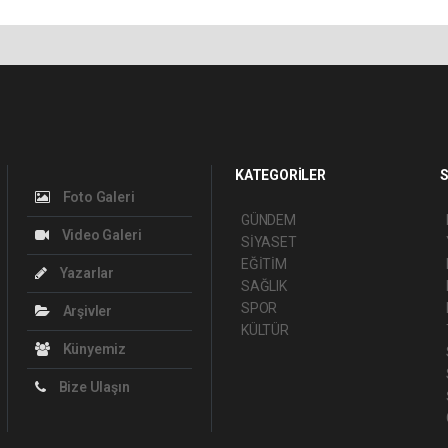
KATEGORİLER
S
Foto Galeri
GÜNDEM
Video Galeri
SİYASET
EĞİTİM
Yazarlar
SAĞLIK
SPOR
Arşivler
KÜLTÜR
Künyemiz
Bize Ulaşın