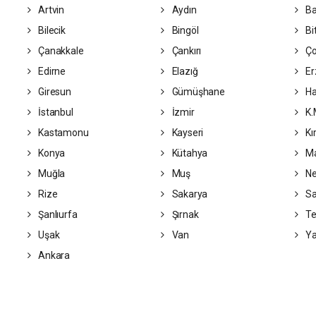
Artvin
Aydın
Ba
Bilecik
Bingöl
Bit
Çanakkale
Çankırı
Ç
Edirne
Elazığ
Er
Giresun
Gümüşhane
Ha
İstanbul
İzmir
K.
Kastamonu
Kayseri
Kı
Konya
Kütahya
Ma
Muğla
Muş
Ne
Rize
Sakarya
S
Şanlıurfa
Şırnak
Te
Uşak
Van
Ya
Ankara