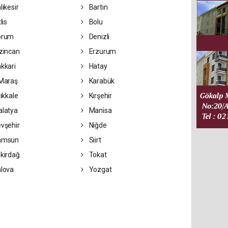
lıkesir
Bartın
lis
Bolu
orum
Denizli
zincan
Erzurum
kkari
Hatay
Maraş
Karabük
rıkkale
Kırşehir
latya
Manisa
vşehir
Niğde
amsun
Siirt
kirdağ
Tokat
lova
Yozgat