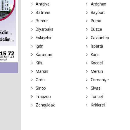
Antalya
Ardahan
Batman
Bayburt
Burdur
Bursa
Diyarbakır
Düzce
Eskişehir
Gaziantep
Iğdır
Isparta
Karaman
Kars
Kilis
Kocaeli
Mardin
Mersin
Ordu
Osmaniye
Sinop
Sivas
Trabzon
Tunceli
Zonguldak
Kırklareli