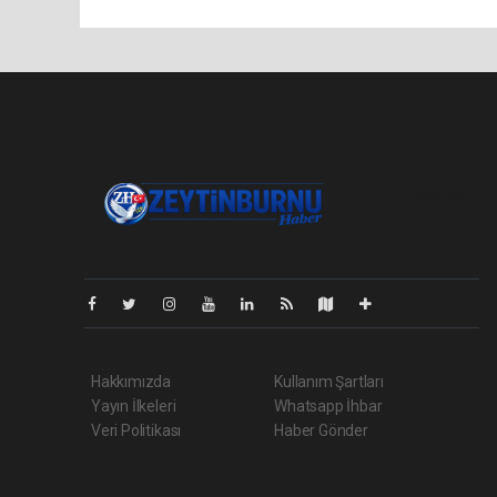
Pro-0.028
Hakkımızda
Kullanım Şartları
Yayın İlkeleri
Whatsapp İhbar
Veri Politikası
Haber Gönder