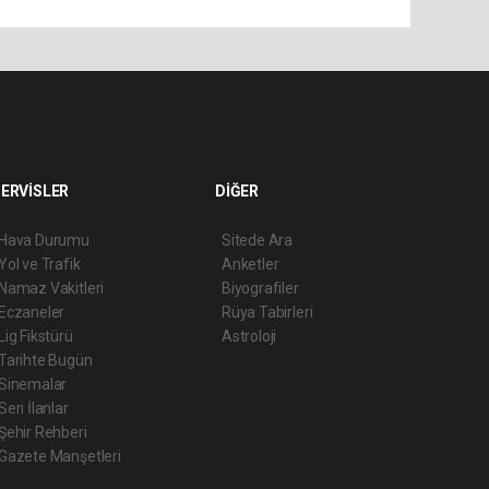
ERVİSLER
DİĞER
Hava Durumu
Sitede Ara
Yol ve Trafik
Anketler
Namaz Vakitleri
Biyografiler
Eczaneler
Rüya Tabirleri
Lig Fikstürü
Astroloji
Tarihte Bugün
Sinemalar
Seri İlanlar
Şehir Rehberi
Gazete Manşetleri