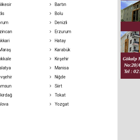
lıkesir
Bartın
lis
Bolu
orum
Denizli
zincan
Erzurum
kkari
Hatay
Maraş
Karabük
rıkkale
Kırşehir
latya
Manisa
vşehir
Niğde
amsun
Siirt
kirdağ
Tokat
lova
Yozgat