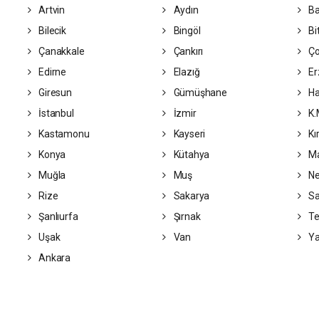
Artvin
Aydın
Ba
Bilecik
Bingöl
Bit
Çanakkale
Çankırı
Ç
Edirne
Elazığ
Er
Giresun
Gümüşhane
Ha
İstanbul
İzmir
K.
Kastamonu
Kayseri
Kı
Konya
Kütahya
Ma
Muğla
Muş
Ne
Rize
Sakarya
S
Şanlıurfa
Şırnak
Te
Uşak
Van
Ya
Ankara