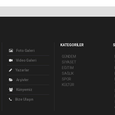
KATEGORİLER
S
Foto Galeri
GÜNDEM
Video Galeri
SİYASET
EĞİTİM
Yazarlar
SAĞLIK
SPOR
Arşivler
KÜLTÜR
Künyemiz
Bize Ulaşın