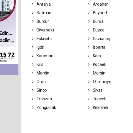
Antalya
Ardahan
Batman
Bayburt
Burdur
Bursa
Diyarbakır
Düzce
Eskişehir
Gaziantep
Iğdır
Isparta
Karaman
Kars
Kilis
Kocaeli
Mardin
Mersin
Ordu
Osmaniye
Sinop
Sivas
Trabzon
Tunceli
Zonguldak
Kırklareli