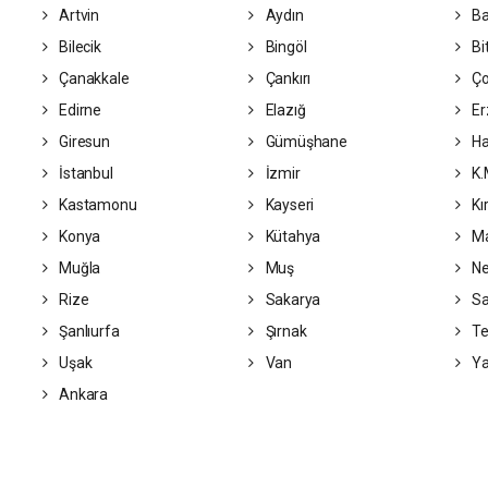
Artvin
Aydın
Ba
Bilecik
Bingöl
Bit
Çanakkale
Çankırı
Ç
Edirne
Elazığ
Er
Giresun
Gümüşhane
Ha
İstanbul
İzmir
K.
Kastamonu
Kayseri
Kı
Konya
Kütahya
Ma
Muğla
Muş
Ne
Rize
Sakarya
S
Şanlıurfa
Şırnak
Te
Uşak
Van
Ya
Ankara