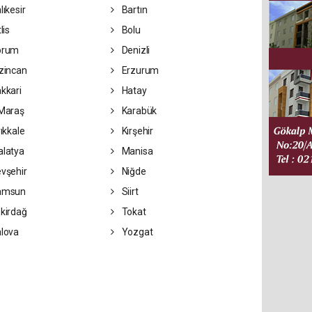
lıkesir
Bartın
lis
Bolu
orum
Denizli
zincan
Erzurum
kkari
Hatay
Maraş
Karabük
rıkkale
Kırşehir
latya
Manisa
vşehir
Niğde
amsun
Siirt
kirdağ
Tokat
lova
Yozgat