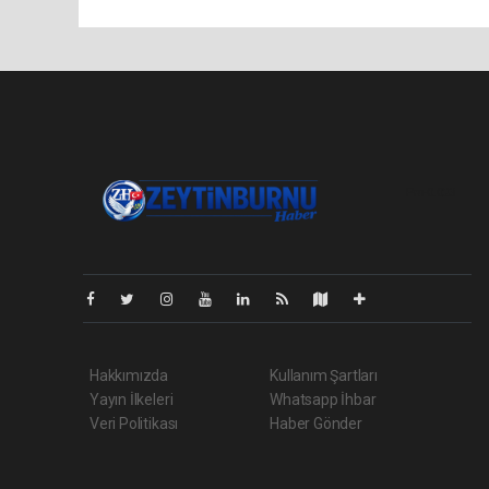
Pro-0.023
Hakkımızda
Kullanım Şartları
Yayın İlkeleri
Whatsapp İhbar
Veri Politikası
Haber Gönder