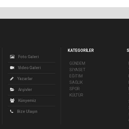
KATEGORİLER
S
Foto Galeri
GÜNDEM
Video Galeri
SİYASET
EĞİTİM
Yazarlar
SAĞLIK
SPOR
Arşivler
KÜLTÜR
Künyemiz
Bize Ulaşın