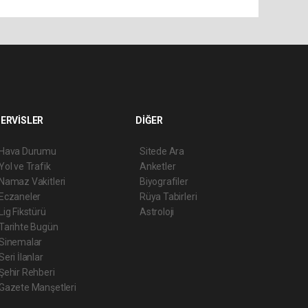
ERVİSLER
DİĞER
Hava Durumu
Sitede Ara
Yol ve Trafik
Anketler
Namaz Vakitleri
Biyografiler
Eczaneler
Rüya Tabirleri
Lig Fikstürü
Astroloji
Tarihte Bugün
Sinemalar
Seri İlanlar
Şehir Rehberi
Gazete Manşetleri