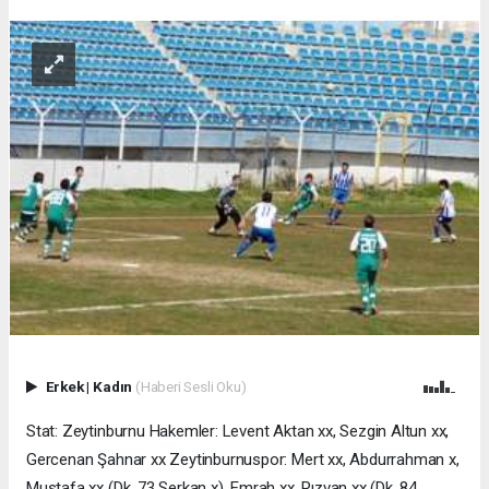
Erkek
|
Kadın
(Haberi Sesli Oku)
Stat: Zeytinburnu Hakemler: Levent Aktan xx, Sezgin Altun xx,
Gercenan Şahnar xx Zeytinburnuspor: Mert xx, Abdurrahman x,
Mustafa xx (Dk. 73 Serkan x), Emrah xx, Rızvan xx (Dk. 84