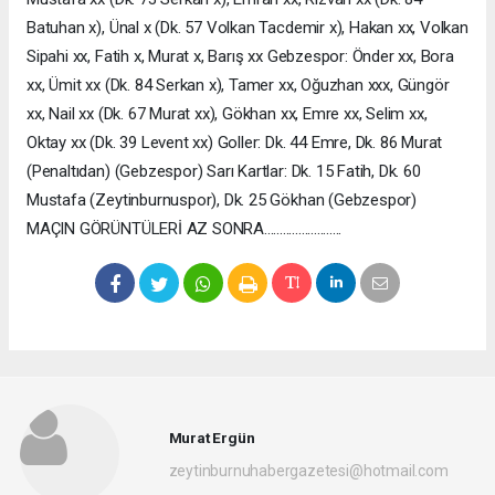
Batuhan x), Ünal x (Dk. 57 Volkan Tacdemir x), Hakan xx, Volkan
Sipahi xx, Fatih x, Murat x, Barış xx Gebzespor: Önder xx, Bora
xx, Ümit xx (Dk. 84 Serkan x), Tamer xx, Oğuzhan xxx, Güngör
xx, Nail xx (Dk. 67 Murat xx), Gökhan xx, Emre xx, Selim xx,
Oktay xx (Dk. 39 Levent xx) Goller: Dk. 44 Emre, Dk. 86 Murat
(Penaltıdan) (Gebzespor) Sarı Kartlar: Dk. 15 Fatih, Dk. 60
Mustafa (Zeytinburnuspor), Dk. 25 Gökhan (Gebzespor)
MAÇIN GÖRÜNTÜLERİ AZ SONRA.........................
Murat Ergün
zeytinburnuhabergazetesi@hotmail.com