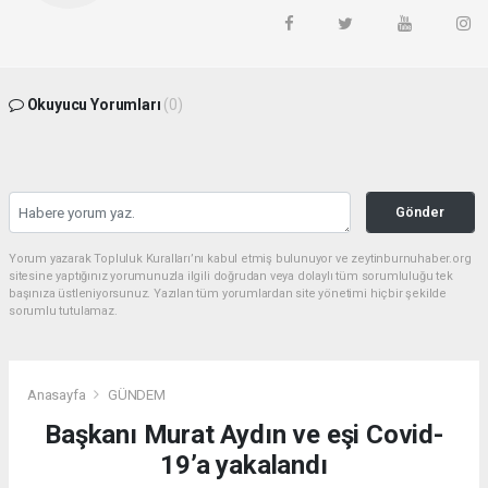
Okuyucu Yorumları
(0)
Gönder
Yorum yazarak Topluluk Kuralları’nı kabul etmiş bulunuyor ve zeytinburnuhaber.org
sitesine yaptığınız yorumunuzla ilgili doğrudan veya dolaylı tüm sorumluluğu tek
başınıza üstleniyorsunuz. Yazılan tüm yorumlardan site yönetimi hiçbir şekilde
sorumlu tutulamaz.
Anasayfa
GÜNDEM
Başkanı Murat Aydın ve eşi Covid-
19’a yakalandı