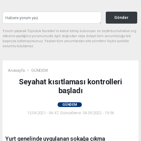
Gönder
Yorum yazarak Topluluk Kuralları’nı kabul etmiş bulunuyor ve zeytinburnuhaber.org
sitesine yaptığınız yorumunuzla ilgili doğrudan veya dolaylı tüm sorumluluğu tek
başınıza üstleniyorsunuz. Yazılan tüm yorumlardan site yönetimi hiçbir şekilde
sorumlu tutulamaz.
Anasayfa
GÜNDEM
Seyahat kısıtlaması kontrolleri
başladı
GÜNDEM
15.04.2021 - 06:47, Güncelleme: 04.09.2022 - 19:56
Yurt genelinde uygulanan sokağa çıkma