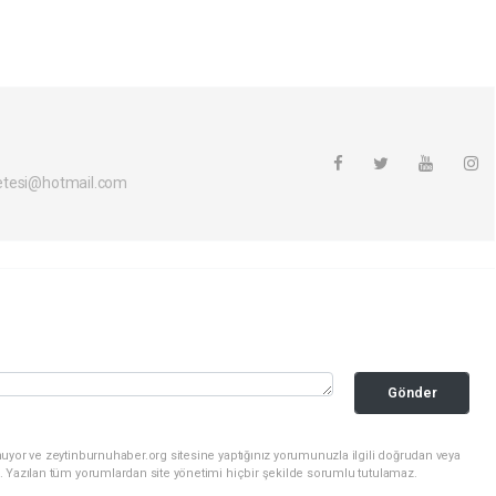
etesi@hotmail.com
Gönder
uyor ve zeytinburnuhaber.org sitesine yaptığınız yorumunuzla ilgili doğrudan veya
. Yazılan tüm yorumlardan site yönetimi hiçbir şekilde sorumlu tutulamaz.