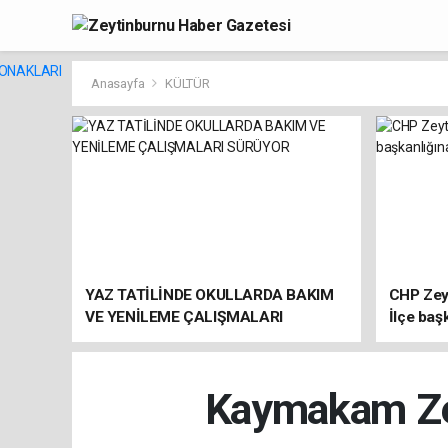
Anasayfa
KÜLTÜR
YAZ TATİLİNDE OKULLARDA BAKIM
CHP Zey
VE YENİLEME ÇALIŞMALARI
İlçe baş
SÜRÜYOR
atandı
Kaymakam Zek