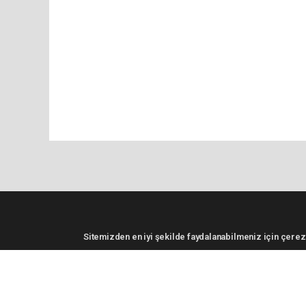
Sitemizden en iyi şekilde faydalanabilmeniz için çerezl
Pro-0.060