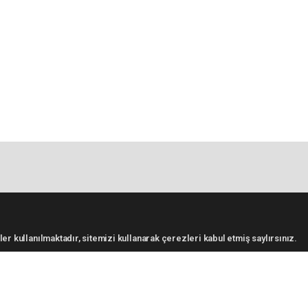
er kullanılmaktadır, sitemizi kullanarak çerezleri kabul etmiş saylırsınız.
KATEGORİLER
S