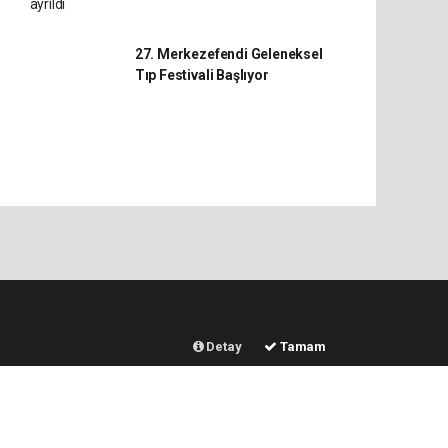
Derneği İZEDEF’ten ayrıldı
27. Merkezefendi Geleneksel
Tıp Festivali Başlıyor
Detay
Tamam
ERVİSLER
DİĞER