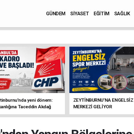
GÜNDEM
SİYASET
EĞİTİM
SAĞLIK
tinburnu'nda yeni dönem:
ZEYTİNBURNU’NA ENGELSİZ
kanlığına Taceddin Akdağ
MERKEZİ GELİYOR