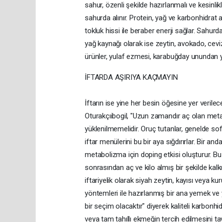
sahur, özenli şekilde hazırlanmalı ve kesinl
sahurda alınır. Protein, yağ ve karbonhidrat 
tokluk hissi ile beraber enerji sağlar. Sahurda
yağ kaynağı olarak ise zeytin, avokado, ceviz
ürünler, yulaf ezmesi, karabuğday unundan ya
İFTARDA AŞIRIYA KAÇMAYIN
İftarın ise yine her besin öğesine yer verile
Oturakçıibogil, "Uzun zamandır aç olan metabo
yüklenilmemelidir. Oruç tutanlar, genelde so
iftar menülerini bu bir aya sığdırırlar. Bir a
metabolizma için doping etkisi oluşturur. Bu
sonrasından aç ve kilo almış bir şekilde kal
iftariyelik olarak siyah zeytin, kayısı veya ku
yöntemleri ile hazırlanmış bir ana yemek ve 
bir seçim olacaktır" diyerek kaliteli karbon
veya tam tahıllı ekmeğin tercih edilmesini ta