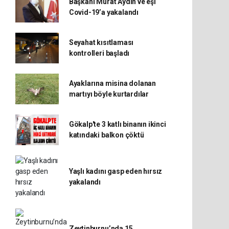
Başkanı Murat Aydın ve eşi
Covid-19’a yakalandı
Seyahat kısıtlaması
kontrolleri başladı
Ayaklarına misina dolanan
martıyı böyle kurtardılar
Gökalp'te 3 katlı binanın ikinci
katındaki balkon çöktü
Yaşlı kadını gasp eden hırsız
yakalandı
Zeytinburnu’nda 15