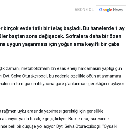
ABONE OL
birçok evde tatlı bir telaş başladı. Bu hanelerde 1 ay
er baştan sona değişecek. Sofralara daha bir özen
una uygun yaşanması için yoğun ama keyifli bir çaba
k zamanı, metabolizmamızın esas enerji harcamasını yaptığı gün
ı Dyt. Selva Oturakçıibogil, bu nedenle özellikle öğün atlanmaması
nülerinin tüm günün ihtiyacına göre planlanması gerektiğini söylüyor.
ğmen uyku arasında yapılması gerektiği için genellikle
tlanıyor ya da basitçe geçiştiriliyor. Bu ise oruç süresince
e belli bir düşüşe yol açıyor. Dyt. Selva Oturakçıibogil, "Oysa ki