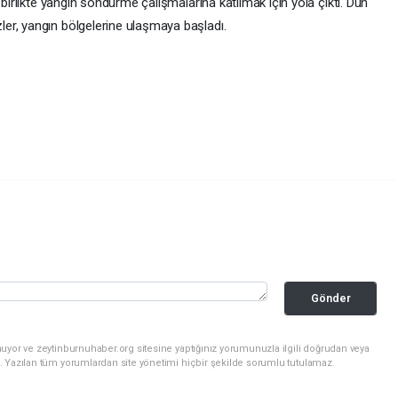
 birlikte yangın söndürme çalışmalarına katılmak için yola çıktı. Dün
er, yangın bölgelerine ulaşmaya başladı.
Gönder
uyor ve zeytinburnuhaber.org sitesine yaptığınız yorumunuzla ilgili doğrudan veya
. Yazılan tüm yorumlardan site yönetimi hiçbir şekilde sorumlu tutulamaz.