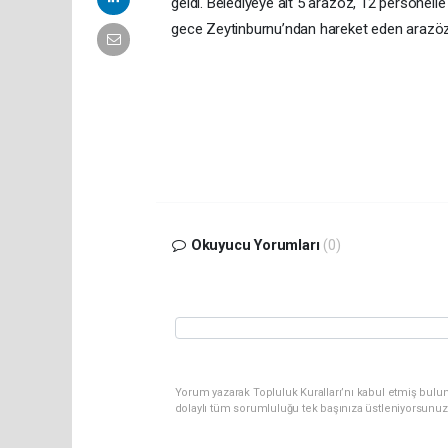
geldi. Belediyeye ait 5 arazöz, 12 personelle
gece Zeytinburnu’ndan hareket eden arazözl
Okuyucu Yorumları
(0)
Yorum yazarak Topluluk Kuralları’nı kabul etmiş bulun
dolaylı tüm sorumluluğu tek başınıza üstleniyorsunuz