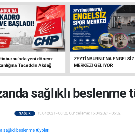
tinburnu'nda yeni dönem:
ZEYTİNBURNU’NA ENGELSİZ
kanlığına Taceddin Akdağ
MERKEZİ GELİYOR
nda sağlıklı beslenme t
15.04.2021 - 06:52, Güncelleme: 15.04.2021 - 06:52
SAĞLIK