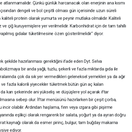
ikle atlanmamalıdır. Çünkü günlük harcanacak olan enerjinin ana kısmı
açısından dengeli ve bol çeşitli olması gün içerisinde uzun süreli
 kaliteli protein olarak yumurta ve peynir mutlaka olmalıdır. Kaliteli
 ve çiğ kuruyemişlere yer verilmelidir. Karbonhidrat için de tam tahıllı
pılmış gıdalar tüketilmesine özen gösterilmelidir" diyor.
cek şekilde hazırlanması gerektiğini ifade eden Dyt. Selva
lizmaya bir anda yağlı, tuzlu, şekerli ve fazla miktarda gıda ile
fralarında çok da sık yer vermedikleri geleneksel yemekleri ya da ağır
nda ve fazla kalorili yiyecekler tüketmek bütün gün aç kalan
 da kan şekerinde ani yükseliş ve düşüşlere yol açarak iftar
kılmasına sebep olur. İftar menüsünü hazırlarken bir çeşit çorba,
ru incir olabilir. Ardından haşlama, fırın veya ızgara gibi pişirme
yanında eşlikçi olarak rengarenk bir salata, yoğurt ya da ayran doğru
hidrat kaynağı olarak da esmer pirinç, bulgur, tam buğday makarna
vsiye ediyor.