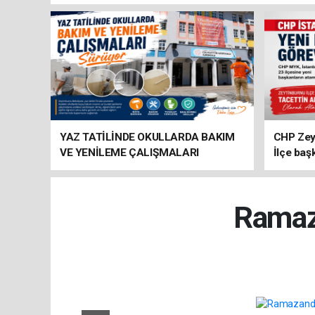
YAZ TATİLİNDE OKULLARDA BAKIM
CHP Zey
VE YENİLEME ÇALIŞMALARI
İlçe baş
SÜRÜYOR
atandı
Ramaza