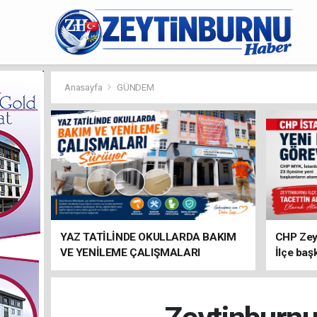
Anasayfa
GÜNDEM
YAZ TATİLİNDE OKULLARDA BAKIM
CHP Zey
VE YENİLEME ÇALIŞMALARI
İlçe baş
SÜRÜYOR
atandı