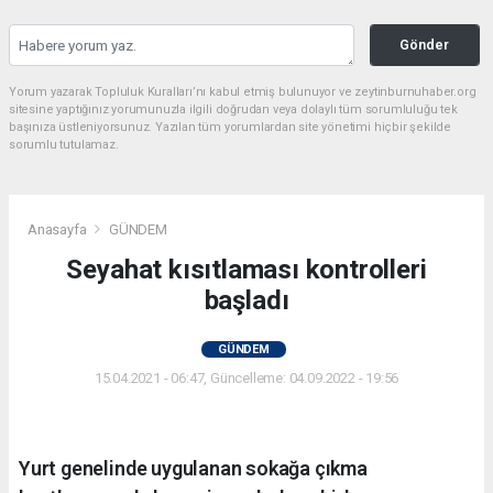
Gönder
Yorum yazarak Topluluk Kuralları’nı kabul etmiş bulunuyor ve zeytinburnuhaber.org
sitesine yaptığınız yorumunuzla ilgili doğrudan veya dolaylı tüm sorumluluğu tek
başınıza üstleniyorsunuz. Yazılan tüm yorumlardan site yönetimi hiçbir şekilde
sorumlu tutulamaz.
Anasayfa
GÜNDEM
Seyahat kısıtlaması kontrolleri
başladı
GÜNDEM
15.04.2021 - 06:47, Güncelleme: 04.09.2022 - 19:56
Yurt genelinde uygulanan sokağa çıkma