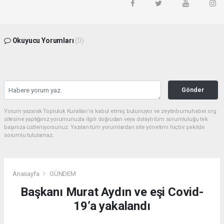
Okuyucu Yorumları
(0)
Gönder
Yorum yazarak Topluluk Kuralları’nı kabul etmiş bulunuyor ve zeytinburnuhaber.org
sitesine yaptığınız yorumunuzla ilgili doğrudan veya dolaylı tüm sorumluluğu tek
başınıza üstleniyorsunuz. Yazılan tüm yorumlardan site yönetimi hiçbir şekilde
sorumlu tutulamaz.
Anasayfa
GÜNDEM
Başkanı Murat Aydın ve eşi Covid-
19’a yakalandı