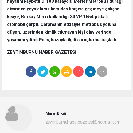
hayatını kaybetti.D-100 karayolu Merter Metrobüs durağı
civarında yaya olarak karşıdan karşıya geçmeye çalışan
kişiye, Berkay M'nin kullandığı 34 VP 1654 plakalı
otomobil çarptı. Çarpmanın etkisiyle metrobüs yoluna
düşen, üzerinden kimlik çıkmayan kişi olay yerinde
yaşamını yitirdi.Polis, kazayla ilgili soruşturma başlattı.
ZEYTİNBURNU HABER GAZETESİ
Murat Ergün
zeytinburnuhabergazetesi@hotmail.com