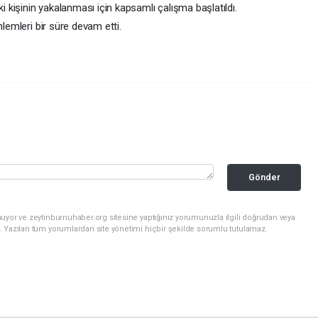
ki kişinin yakalanması için kapsamlı çalışma başlatıldı.
nlemleri bir süre devam etti.
Gönder
uyor ve zeytinburnuhaber.org sitesine yaptığınız yorumunuzla ilgili doğrudan veya
. Yazılan tüm yorumlardan site yönetimi hiçbir şekilde sorumlu tutulamaz.