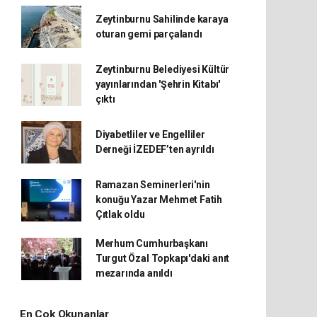
Zeytinburnu Sahilinde karaya
oturan gemi parçalandı
Zeytinburnu Belediyesi Kültür
yayınlarından 'Şehrin Kitabı'
çıktı
Diyabetliler ve Engelliler
Derneği İZEDEF’ten ayrıldı
Ramazan Seminerleri'nin
konuğu Yazar Mehmet Fatih
Çıtlak oldu
Merhum Cumhurbaşkanı
Turgut Özal Topkapı'daki anıt
mezarında anıldı
En Çok Okunanlar