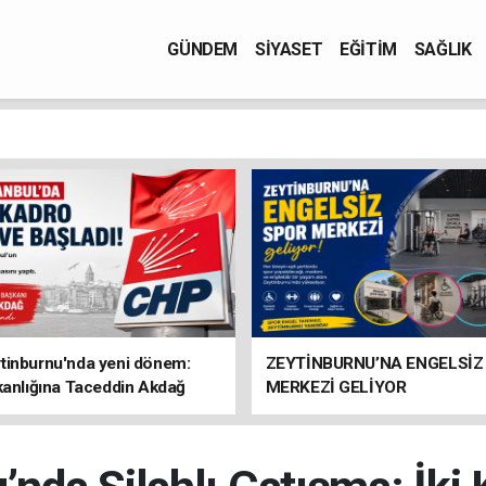
GÜNDEM
SİYASET
EĞİTİM
SAĞLIK
tinburnu'nda yeni dönem:
ZEYTİNBURNU’NA ENGELSİZ
kanlığına Taceddin Akdağ
MERKEZİ GELİYOR