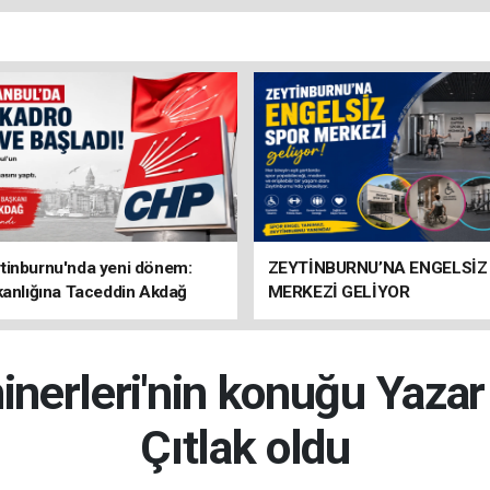
tinburnu'nda yeni dönem:
ZEYTİNBURNU’NA ENGELSİZ
kanlığına Taceddin Akdağ
MERKEZİ GELİYOR
erleri'nin konuğu Yaza
Çıtlak oldu