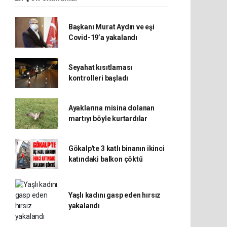
Başkanı Murat Aydın ve eşi
Covid-19’a yakalandı
Seyahat kısıtlaması
kontrolleri başladı
Ayaklarına misina dolanan
martıyı böyle kurtardılar
Gökalp'te 3 katlı binanın ikinci
katındaki balkon çöktü
Yaşlı kadını gasp eden hırsız
yakalandı