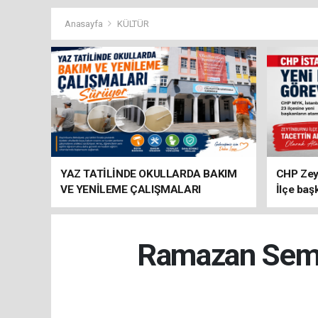
Anasayfa
KÜLTÜR
YAZ TATİLİNDE OKULLARDA BAKIM
CHP Zey
VE YENİLEME ÇALIŞMALARI
İlçe baş
SÜRÜYOR
atandı
Ramazan Semin