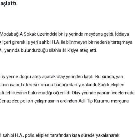
aşlattı.
si Modabağ A Sokak üzerindeki bir iş yerinde meydana geldi. İddiaya
Ö. içeri girerek iş yeri sahibi H.A. ile bilinmeyen bir nedenle tartışmaya
 yanında bulundurduğu silahla iki kişiye ateş etti.
şi iş yerine doğru ateş açarak olay yerinden kaçtı. Bu sırada, yan
ların isabet etmesi sonucu bacağından yaralandı. Sağlık ekipleri
ati tehlikesinin bulunmadığı öğrenildi. Olay yerinde yapılan incelemede
ndi. Cenazeler, polisin çalışmasının ardından Adli Tıp Kurumu morguna
 yeri sahibi H.A., polis ekipleri tarafından kısa sürede yakalanarak