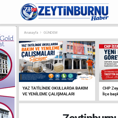
Anasayfa
GÜNDEM
YAZ TATİLİNDE OKULLARDA BAKIM
CHP Zey
VE YENİLEME ÇALIŞMALARI
İlçe baş
SÜRÜYOR
atandı