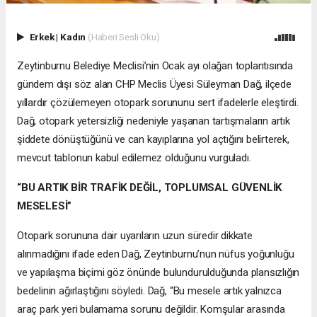
Erkek
|
Kadın
(Haberi Sesli Oku)
Zeytinburnu Belediye Meclisi’nin Ocak ayı olağan toplantısında
gündem dışı söz alan CHP Meclis Üyesi Süleyman Dağ, ilçede
yıllardır çözülemeyen otopark sorununu sert ifadelerle eleştirdi.
Dağ, otopark yetersizliği nedeniyle yaşanan tartışmaların artık
şiddete dönüştüğünü ve can kayıplarına yol açtığını belirterek,
mevcut tablonun kabul edilemez olduğunu vurguladı.
“BU ARTIK BİR TRAFİK DEĞİL, TOPLUMSAL GÜVENLİK
MESELESİ”
Otopark sorununa dair uyarıların uzun süredir dikkate
alınmadığını ifade eden Dağ, Zeytinburnu’nun nüfus yoğunluğu
ve yapılaşma biçimi göz önünde bulundurulduğunda plansızlığın
bedelinin ağırlaştığını söyledi. Dağ, “Bu mesele artık yalnızca
araç park yeri bulamama sorunu değildir. Komşular arasında