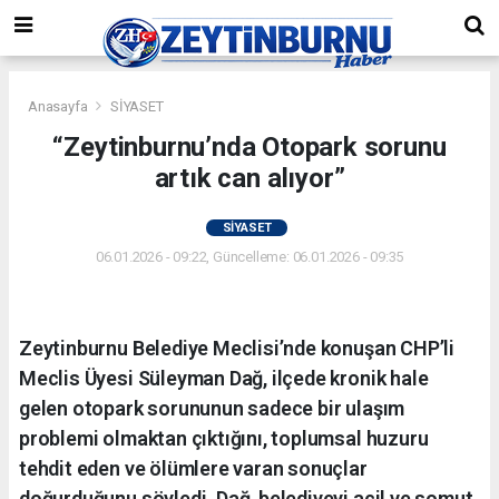
Anasayfa
SİYASET
“Zeytinburnu’nda Otopark sorunu
artık can alıyor”
SİYASET
06.01.2026 - 09:22, Güncelleme: 06.01.2026 - 09:35
Zeytinburnu Belediye Meclisi’nde konuşan CHP’li
Meclis Üyesi Süleyman Dağ, ilçede kronik hale
gelen otopark sorununun sadece bir ulaşım
problemi olmaktan çıktığını, toplumsal huzuru
tehdit eden ve ölümlere varan sonuçlar
doğurduğunu söyledi. Dağ, belediyeyi acil ve somut