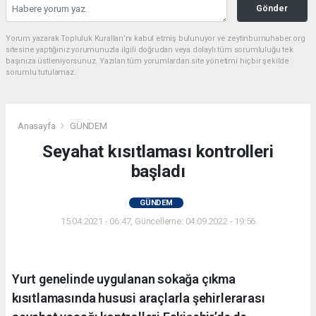
Gönder
Yorum yazarak Topluluk Kuralları’nı kabul etmiş bulunuyor ve zeytinburnuhaber.org
sitesine yaptığınız yorumunuzla ilgili doğrudan veya dolaylı tüm sorumluluğu tek
başınıza üstleniyorsunuz. Yazılan tüm yorumlardan site yönetimi hiçbir şekilde
sorumlu tutulamaz.
Anasayfa
GÜNDEM
Seyahat kısıtlaması kontrolleri
başladı
GÜNDEM
15.04.2021 - 06:47, Güncelleme: 04.09.2022 - 19:56
Yurt genelinde uygulanan sokağa çıkma
kısıtlamasında hususi araçlarla şehirlerarası