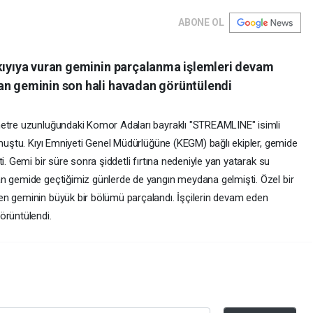
ABONE OL
 kıyıya vuran geminin parçalanma işlemleri devam
an geminin son hali havadan görüntülendi
metre uzunluğundaki Komor Adaları bayraklı "STREAMLINE" isimli
rmuştu. Kıyı Emniyeti Genel Müdürlüğüne (KEGM) bağlı ekipler, gemide
i. Gemi bir süre sonra şiddetli fırtına nedeniyle yan yatarak su
an gemide geçtiğimiz günlerde de yangın meydana gelmişti. Özel bir
en geminin büyük bir bölümü parçalandı. İşçilerin devam eden
örüntülendi.