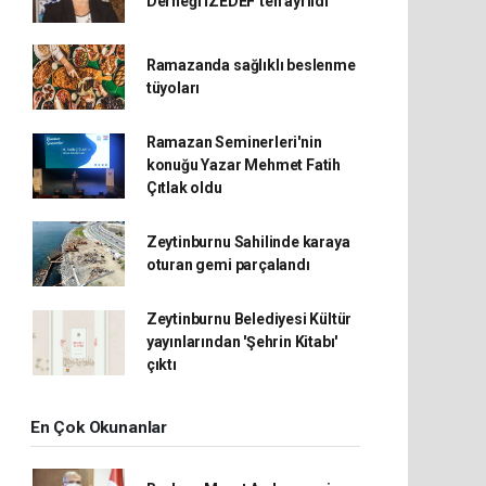
Derneği İZEDEF’ten ayrıldı
Ramazanda sağlıklı beslenme
tüyoları
Ramazan Seminerleri'nin
konuğu Yazar Mehmet Fatih
Çıtlak oldu
Zeytinburnu Sahilinde karaya
oturan gemi parçalandı
Zeytinburnu Belediyesi Kültür
yayınlarından 'Şehrin Kitabı'
çıktı
En Çok Okunanlar