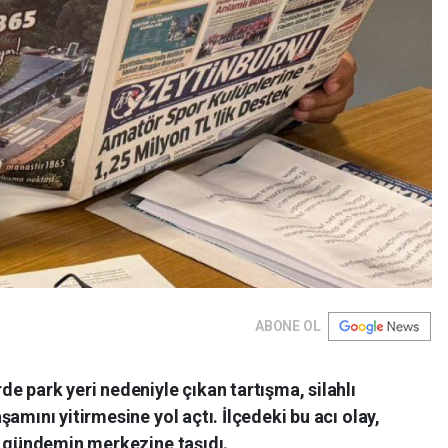
ABONE OL
e park yeri nedeniyle çıkan tartışma, silahlı
amını yitirmesine yol açtı. İlçedeki bu acı olay,
ha gündemin merkezine taşıdı.