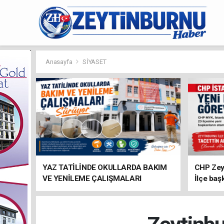
Anasayfa
SİYASET
YAZ TATİLİNDE OKULLARDA BAKIM
CHP Zey
VE YENİLEME ÇALIŞMALARI
İlçe baş
SÜRÜYOR
atandı