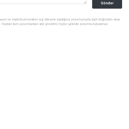
Gönder
uyor ve zeytinburnuhaber.org sitesine yaptığınız yorumunuzla ilgili doğrudan veya
. Yazılan tüm yorumlardan site yönetimi hiçbir şekilde sorumlu tutulamaz.