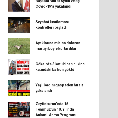
Başkanı Murat Aydın ve eşi
Covid-19’a yakalandı
Seyahat kısıtlaması
kontrolleri başladı
Ayaklarına misina dolanan
martıyı böyle kurtardılar
Gökalp'te 3 katlı binanın ikinci
katındaki balkon çöktü
Yaşlı kadını gasp eden hırsız
yakalandı
Zeytinburnu’nda 15
Temmuz’un 10. Yılında
Anlamlı Anma Programı