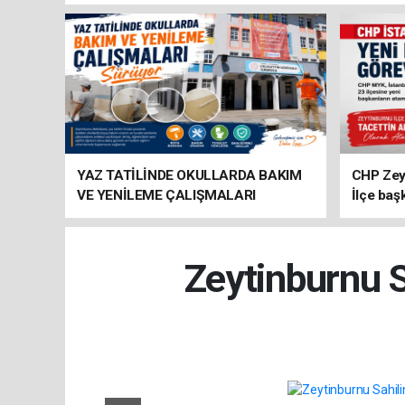
YAZ TATİLİNDE OKULLARDA BAKIM
CHP Zey
VE YENİLEME ÇALIŞMALARI
İlçe baş
SÜRÜYOR
atandı
Zeytinburnu S