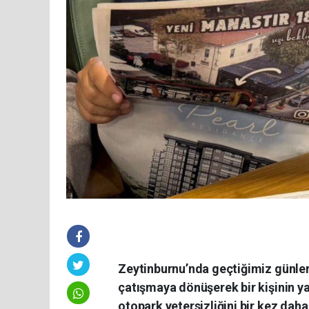
Zeytinburnu’nda geçtiğimiz günlerd
çatışmaya dönüşerek bir kişinin yaş
otopark yetersizliğini bir kez da