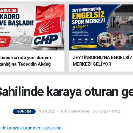
tinburnu'nda yeni dönem:
ZEYTİNBURNU’NA ENGELSİZ
kanlığına Taceddin Akdağ
MERKEZİ GELİYOR
ahilinde karaya oturan g
16.04.2021 - 19:02, Güncelleme: 16.04.2021 - 19:02
GÜNDEM