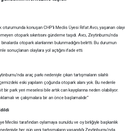
ilk oturumunda konuşan CHP’li Meclis Üyesi Rıfat Avcı, yaşanan olayı
meyen otopark sıkıntısını gündeme taşıdı. Avcı, Zeytinburnu’nda
ki binalarda otopark alanlarının bulunmadığını belirtti. Bu durumun
mle sonuçlanan olaylara yol açtığını ifade etti.
tinburnu’nda araç parkı nedeniyle çıkan tartışmaların silahlı
lçemizdeki eski yapıların çoğunda otopark alanı yok. Bu nedenle
t bir park yeri meselesi bile artık can kayıplarına neden olabiliyor.
çıklamalı ve çalışmalara bir an önce başlamalıdır.”
dildi
diye Meclisi tarafından oylamaya sunuldu ve oy birliğiyle başkanlık
 nedeniyle her gün yeni tartışmaların yaşandığı Zeytinburnu’nda