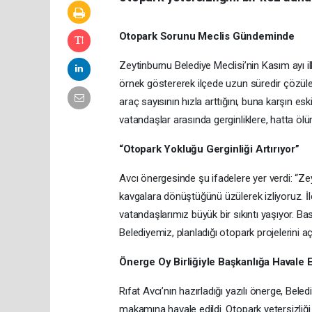
Otopark Sorunu Meclis Gündeminde
Zeytinburnu Belediye Meclisi’nin Kasım ayı 
örnek göstererek ilçede uzun süredir çözüle
araç sayısının hızla arttığını, buna karşın es
vatandaşlar arasında gerginliklere, hatta ölü
“Otopark Yokluğu Gerginliği Artırıyor”
Avcı önergesinde şu ifadelere yer verdi: “Zey
kavgalara dönüştüğünü üzülerek izliyoruz. İ
vatandaşlarımız büyük bir sıkıntı yaşıyor. Basi
Belediyemiz, planladığı otopark projelerini a
Önerge Oy Birliğiyle Başkanlığa Havale E
Rıfat Avcı’nın hazırladığı yazılı önerge, Bele
makamına havale edildi. Otopark yetersizliği