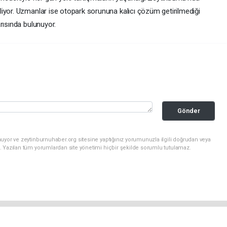
iyor. Uzmanlar ise otopark sorununa kalıcı çözüm getirilmediği
rısında bulunuyor.
Gönder
uyor ve zeytinburnuhaber.org sitesine yaptığınız yorumunuzla ilgili doğrudan veya
. Yazılan tüm yorumlardan site yönetimi hiçbir şekilde sorumlu tutulamaz.