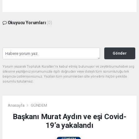
Okuyucu Yorumları
(0)
Gönder
Yorum yazarak Topluluk Kuralları’nı kabul etmiş bulunuyor ve zeytinburnuhaber.org
sitesine yaptığınız yorumunuzla ilgili doğrudan veya dolaylı tüm sorumluluğu tek
başınıza üstleniyorsunuz. Yazılan tüm yorumlardan site yönetimi hiçbir şekilde
sorumlu tutulamaz.
Anasayfa
GÜNDEM
Başkanı Murat Aydın ve eşi Covid-
19’a yakalandı