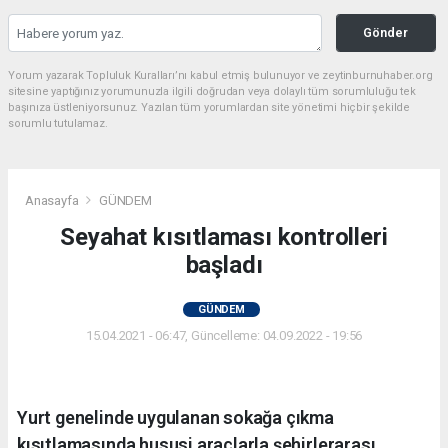
Gönder
Yorum yazarak Topluluk Kuralları’nı kabul etmiş bulunuyor ve zeytinburnuhaber.org
sitesine yaptığınız yorumunuzla ilgili doğrudan veya dolaylı tüm sorumluluğu tek
başınıza üstleniyorsunuz. Yazılan tüm yorumlardan site yönetimi hiçbir şekilde
sorumlu tutulamaz.
Anasayfa
GÜNDEM
Seyahat kısıtlaması kontrolleri
başladı
GÜNDEM
15.04.2021 - 06:47, Güncelleme: 04.09.2022 - 19:56
Yurt genelinde uygulanan sokağa çıkma
kısıtlamasında hususi araçlarla şehirlerarası