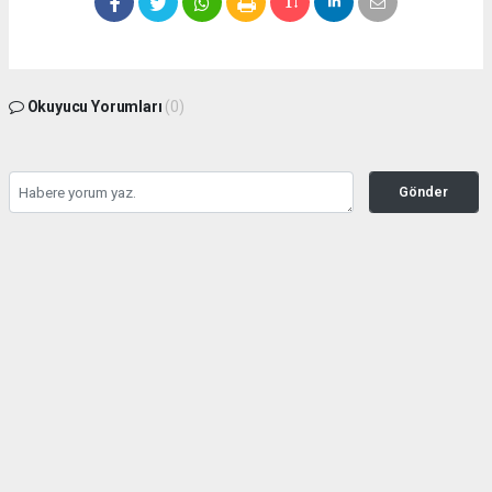
Okuyucu Yorumları
(0)
Gönder
Yorum yazarak Topluluk Kuralları’nı kabul etmiş bulunuyor ve zeytinburnuhaber.org
sitesine yaptığınız yorumunuzla ilgili doğrudan veya dolaylı tüm sorumluluğu tek
başınıza üstleniyorsunuz. Yazılan tüm yorumlardan site yönetimi hiçbir şekilde
sorumlu tutulamaz.
Anasayfa
GÜNDEM
Seyahat kısıtlaması kontrolleri
başladı