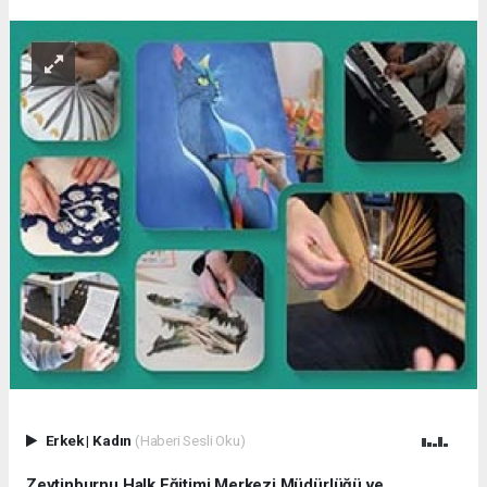
Erkek
|
Kadın
(Haberi Sesli Oku)
Zeytinburnu Halk Eğitimi Merkezi Müdürlüğü ve