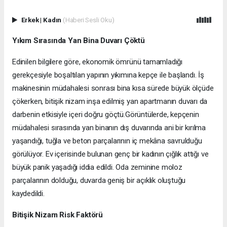
Erkek
|
Kadın
(Haberi Sesli Oku)
Yıkım Sırasında Yan Bina Duvarı Çöktü
Edinilen bilgilere göre, ekonomik ömrünü tamamladığı
gerekçesiyle boşaltılan yapının yıkımına kepçe ile başlandı. İş
makinesinin müdahalesi sonrası bina kısa sürede büyük ölçüde
çökerken, bitişik nizam inşa edilmiş yan apartmanın duvarı da
darbenin etkisiyle içeri doğru göçtü.Görüntülerde, kepçenin
müdahalesi sırasında yan binanın dış duvarında ani bir kırılma
yaşandığı, tuğla ve beton parçalarının iç mekâna savrulduğu
görülüyor. Ev içerisinde bulunan genç bir kadının çığlık attığı ve
büyük panik yaşadığı iddia edildi. Oda zeminine moloz
parçalarının dolduğu, duvarda geniş bir açıklık oluştuğu
kaydedildi.
Bitişik Nizam Risk Faktörü