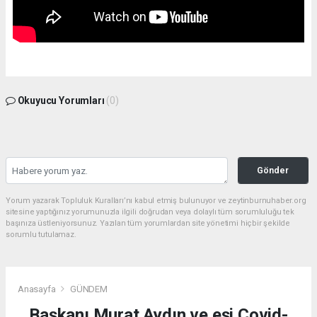
Okuyucu Yorumları
(0)
Gönder
Yorum yazarak Topluluk Kuralları’nı kabul etmiş bulunuyor ve zeytinburnuhaber.org
sitesine yaptığınız yorumunuzla ilgili doğrudan veya dolaylı tüm sorumluluğu tek
başınıza üstleniyorsunuz. Yazılan tüm yorumlardan site yönetimi hiçbir şekilde
sorumlu tutulamaz.
Anasayfa
GÜNDEM
Başkanı Murat Aydın ve eşi Covid-