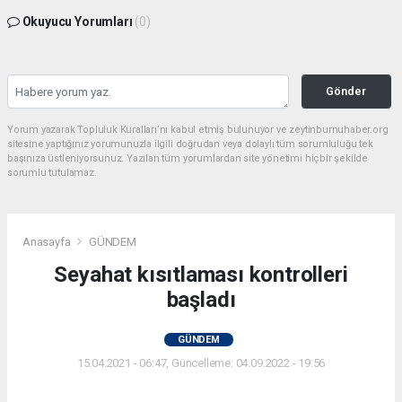
Okuyucu Yorumları
(0)
Gönder
Yorum yazarak Topluluk Kuralları’nı kabul etmiş bulunuyor ve zeytinburnuhaber.org
sitesine yaptığınız yorumunuzla ilgili doğrudan veya dolaylı tüm sorumluluğu tek
başınıza üstleniyorsunuz. Yazılan tüm yorumlardan site yönetimi hiçbir şekilde
sorumlu tutulamaz.
Anasayfa
GÜNDEM
Seyahat kısıtlaması kontrolleri
başladı
GÜNDEM
15.04.2021 - 06:47, Güncelleme: 04.09.2022 - 19:56