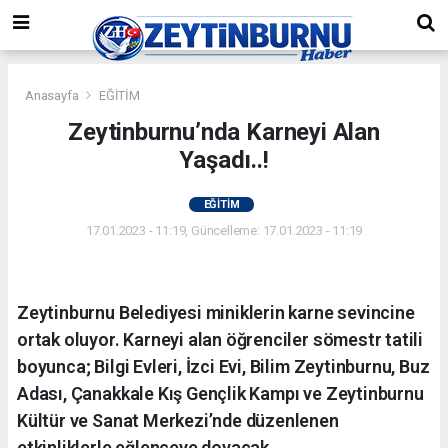
Anasayfa
EĞİTİM
Zeytinburnu’nda Karneyi Alan
Yaşadı..!
EĞİTİM
17.01.2023 - 11:19, Güncelleme: 17.01.2023 - 11:19
Zeytinburnu Belediyesi miniklerin karne sevincine
ortak oluyor. Karneyi alan öğrenciler sömestr tatili
boyunca; Bilgi Evleri, İzci Evi, Bilim Zeytinburnu, Buz
Adası, Çanakkale Kış Gençlik Kampı ve Zeytinburnu
Kültür ve Sanat Merkezi’nde düzenlenen
etkinliklerle eğlenceye doyacak.