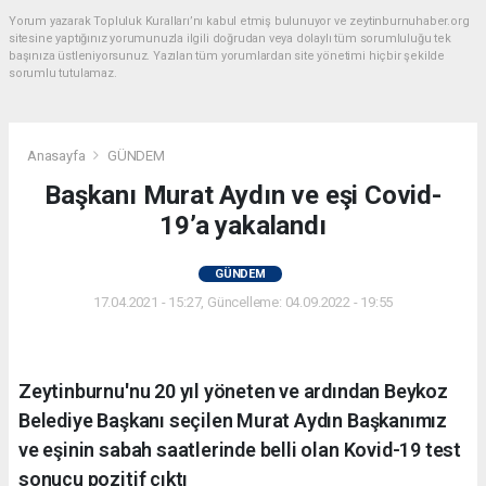
Yorum yazarak Topluluk Kuralları’nı kabul etmiş bulunuyor ve zeytinburnuhaber.org
sitesine yaptığınız yorumunuzla ilgili doğrudan veya dolaylı tüm sorumluluğu tek
başınıza üstleniyorsunuz. Yazılan tüm yorumlardan site yönetimi hiçbir şekilde
sorumlu tutulamaz.
Anasayfa
GÜNDEM
Başkanı Murat Aydın ve eşi Covid-
19’a yakalandı
GÜNDEM
17.04.2021 - 15:27, Güncelleme: 04.09.2022 - 19:55
Zeytinburnu'nu 20 yıl yöneten ve ardından Beykoz
Belediye Başkanı seçilen Murat Aydın Başkanımız
ve eşinin sabah saatlerinde belli olan Kovid-19 test
sonucu pozitif çıktı