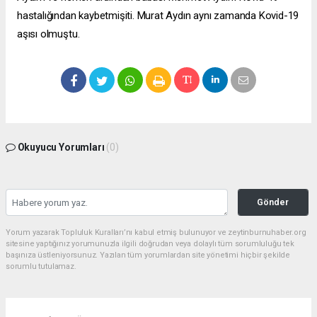
hastalığından kaybetmişiti. Murat Aydın aynı zamanda Kovid-19
aşısı olmuştu.
Okuyucu Yorumları
(0)
Gönder
Yorum yazarak Topluluk Kuralları’nı kabul etmiş bulunuyor ve zeytinburnuhaber.org
sitesine yaptığınız yorumunuzla ilgili doğrudan veya dolaylı tüm sorumluluğu tek
başınıza üstleniyorsunuz. Yazılan tüm yorumlardan site yönetimi hiçbir şekilde
sorumlu tutulamaz.