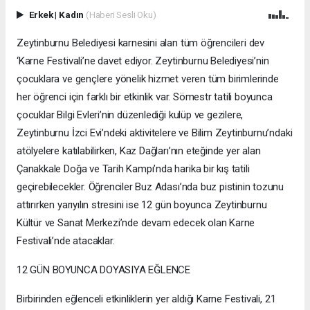
Erkek
|
Kadın
(Haberi Sesli Oku)
Zeytinburnu Belediyesi karnesini alan tüm öğrencileri dev
‘Karne Festivali’ne davet ediyor. Zeytinburnu Belediyesi’nin
çocuklara ve gençlere yönelik hizmet veren tüm birimlerinde
her öğrenci için farklı bir etkinlik var. Sömestr tatili boyunca
çocuklar Bilgi Evleri’nin düzenlediği kulüp ve gezilere,
Zeytinburnu İzci Evi’ndeki aktivitelere ve Bilim Zeytinburnu’ndaki
atölyelere katılabilirken, Kaz Dağları’nın eteğinde yer alan
Çanakkale Doğa ve Tarih Kampı’nda harika bir kış tatili
geçirebilecekler. Öğrenciler Buz Adası’nda buz pistinin tozunu
attırırken yarıyılın stresini ise 12 gün boyunca Zeytinburnu
Kültür ve Sanat Merkezi’nde devam edecek olan Karne
Festivali’nde atacaklar.
12 GÜN BOYUNCA DOYASIYA EĞLENCE
Birbirinden eğlenceli etkinliklerin yer aldığı Karne Festivali, 21