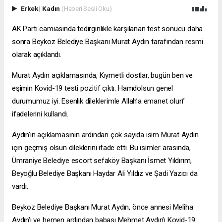
Erkek
|
Kadın
(Haberi Sesli Oku)
AK Parti camiasında tedirginlikle karşılanan test sonucu daha
sonra Beykoz Belediye Başkanı Murat Aydın tarafından resmi
olarak açıklandı.
Murat Aydın açıklamasında, Kıymetli dostlar, bugün ben ve
eşimin Kovid-19 testi pozitif çıktı. Hamdolsun genel
durumumuz iyi. Esenlik dileklerimle Allah’a emanet olun”
ifadelerini kullandı.
Aydın’ın açıklamasının ardından çok sayıda isim Murat Aydın
için geçmiş olsun dileklerini ifade etti. Bu isimler arasında,
Ümraniye Belediye
escort sefaköy
Başkanı İsmet Yıldırım,
Beyoğlu Belediye Başkanı Haydar Ali Yıldız ve Şadi Yazıcı da
vardı.
Beykoz Belediye Başkanı Murat Aydın, önce annesi Meliha
Aydın'ı ve hemen ardından babası Mehmet Aydın'ı Kovid-19