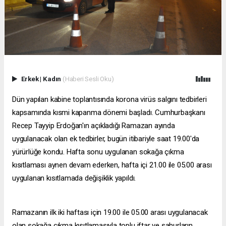
Erkek
|
Kadın
(Haberi Sesli Oku)
Dün yapılan kabine toplantısında korona virüs salgını tedbirleri
kapsamında kısmi kapanma dönemi başladı. Cumhurbaşkanı
Recep Tayyip Erdoğan'ın açıkladığı Ramazan ayında
uygulanacak olan ek tedbirler, bugün itibariyle saat 19.00'da
yürürlüğe kondu. Hafta sonu uygulanan sokağa çıkma
kısıtlaması aynen devam ederken, hafta içi 21.00 ile 05.00 arası
uygulanan kısıtlamada değişiklik yapıldı.
Ramazanın ilk iki haftası için 19.00 ile 05.00 arası uygulanacak
olan sokağa çıkma kısıtlamasıyla toplu iftar ve sahurların