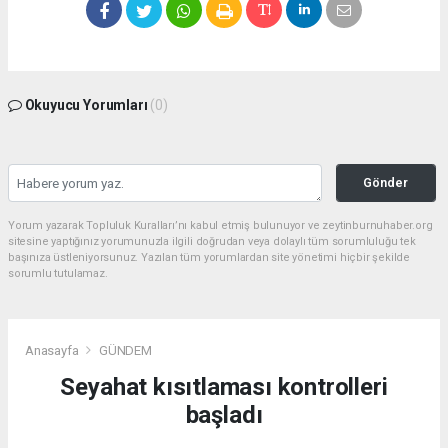
Okuyucu Yorumları
(0)
Gönder
Yorum yazarak Topluluk Kuralları’nı kabul etmiş bulunuyor ve zeytinburnuhaber.org
sitesine yaptığınız yorumunuzla ilgili doğrudan veya dolaylı tüm sorumluluğu tek
başınıza üstleniyorsunuz. Yazılan tüm yorumlardan site yönetimi hiçbir şekilde
sorumlu tutulamaz.
Anasayfa
GÜNDEM
Seyahat kısıtlaması kontrolleri
başladı