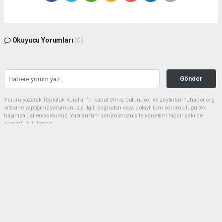
Okuyucu Yorumları
(0)
Gönder
Yorum yazarak Topluluk Kuralları’nı kabul etmiş bulunuyor ve zeytinburnuhaber.org
sitesine yaptığınız yorumunuzla ilgili doğrudan veya dolaylı tüm sorumluluğu tek
başınıza üstleniyorsunuz. Yazılan tüm yorumlardan site yönetimi hiçbir şekilde
sorumlu tutulamaz.
haber paketi
haber scripti
haber yazılımı
Tüm hakları saklı tutulmaktadır.Copyright 2026©
Haber Yazılımı:
Web Aksiyon ®