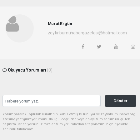
Murat Ergün
zeytinburnuhabergazetesi@hotmail.com
Okuyucu Yorumları
(0)
Gönder
Yorum yazarak Topluluk Kuralları’nı kabul etmiş bulunuyor ve zeytinburnuhaber.org
sitesine yaptığınız yorumunuzla ilgili doğrudan veya dolaylı tüm sorumluluğu tek
başınıza üstleniyorsunuz. Yazılan tüm yorumlardan site yönetimi hiçbir şekilde
sorumlu tutulamaz.