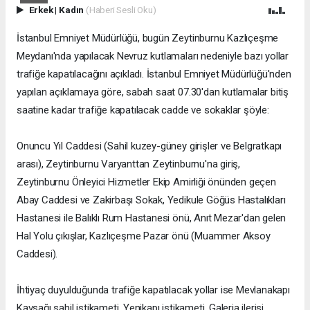
Erkek
|
Kadın
(Haberi Sesli Oku)
İstanbul Emniyet Müdürlüğü, bugün Zeytinburnu Kazlıçeşme
Meydanı'nda yapılacak Nevruz kutlamaları nedeniyle bazı yollar
trafiğe kapatılacağını açıkladı. İstanbul Emniyet Müdürlüğü'nden
yapılan açıklamaya göre, sabah saat 07.30'dan kutlamalar bitiş
saatine kadar trafiğe kapatılacak cadde ve sokaklar şöyle:
Onuncu Yıl Caddesi (Sahil kuzey-güney girişler ve Belgratkapı
arası), Zeytinburnu Varyanttan Zeytinburnu'na giriş,
Zeytinburnu Önleyici Hizmetler Ekip Amirliği önünden geçen
Abay Caddesi ve Zakirbaşı Sokak, Yedikule Göğüs Hastalıkları
Hastanesi ile Balıklı Rum Hastanesi önü, Anıt Mezar'dan gelen
Hal Yolu çıkışlar, Kazlıçeşme Pazar önü (Muammer Aksoy
Caddesi).
İhtiyaç duyulduğunda trafiğe kapatılacak yollar ise Mevlanakapı
Kavşağı sahil istikameti, Yenikapı istikameti, Galeria ilerisi