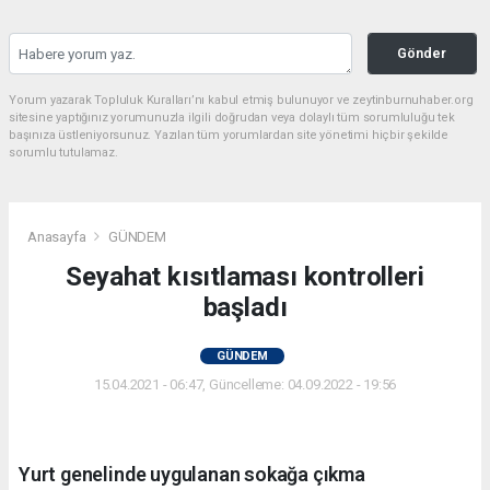
Gönder
Yorum yazarak Topluluk Kuralları’nı kabul etmiş bulunuyor ve zeytinburnuhaber.org
sitesine yaptığınız yorumunuzla ilgili doğrudan veya dolaylı tüm sorumluluğu tek
başınıza üstleniyorsunuz. Yazılan tüm yorumlardan site yönetimi hiçbir şekilde
sorumlu tutulamaz.
Anasayfa
GÜNDEM
Seyahat kısıtlaması kontrolleri
başladı
GÜNDEM
15.04.2021 - 06:47, Güncelleme: 04.09.2022 - 19:56
Yurt genelinde uygulanan sokağa çıkma