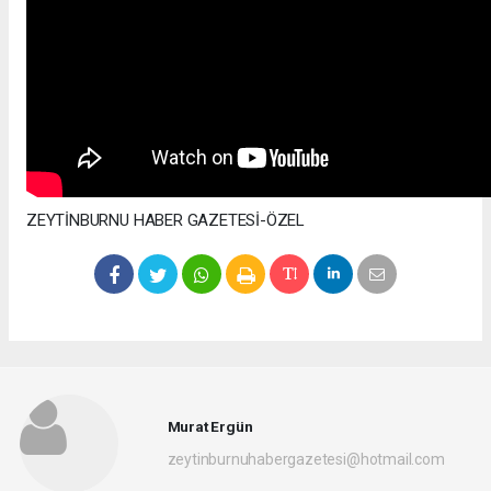
ZEYTİNBURNU HABER GAZETESİ-ÖZEL
Murat Ergün
zeytinburnuhabergazetesi@hotmail.com