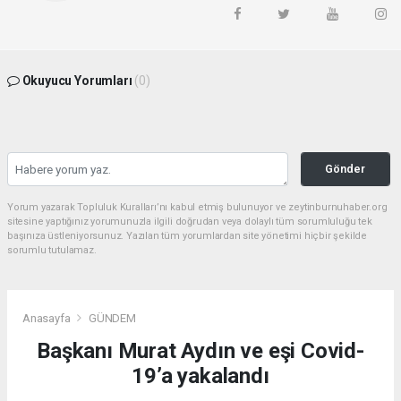
Okuyucu Yorumları
(0)
Gönder
Yorum yazarak Topluluk Kuralları’nı kabul etmiş bulunuyor ve zeytinburnuhaber.org
sitesine yaptığınız yorumunuzla ilgili doğrudan veya dolaylı tüm sorumluluğu tek
başınıza üstleniyorsunuz. Yazılan tüm yorumlardan site yönetimi hiçbir şekilde
sorumlu tutulamaz.
Anasayfa
GÜNDEM
Başkanı Murat Aydın ve eşi Covid-
19’a yakalandı