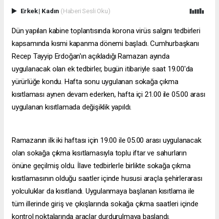
Erkek
|
Kadın
(Haberi Sesli Oku)
Dün yapılan kabine toplantısında korona virüs salgını tedbirleri
kapsamında kısmi kapanma dönemi başladı. Cumhurbaşkanı
Recep Tayyip Erdoğan'ın açıkladığı Ramazan ayında
uygulanacak olan ek tedbirler, bugün itibariyle saat 19.00'da
yürürlüğe kondu. Hafta sonu uygulanan sokağa çıkma
kısıtlaması aynen devam ederken, hafta içi 21.00 ile 05.00 arası
uygulanan kısıtlamada değişiklik yapıldı.
Ramazanın ilk iki haftası için 19.00 ile 05.00 arası uygulanacak
olan sokağa çıkma kısıtlamasıyla toplu iftar ve sahurların
önüne geçilmiş oldu. İlave tedbirlerle birlikte sokağa çıkma
kısıtlamasının olduğu saatler içinde hususi araçla şehirlerarası
yolculuklar da kısıtlandı. Uygulanmaya başlanan kısıtlama ile
tüm illerinde giriş ve çıkışlarında sokağa çıkma saatleri içinde
kontrol noktalarında araçlar durdurulmaya başlandı.