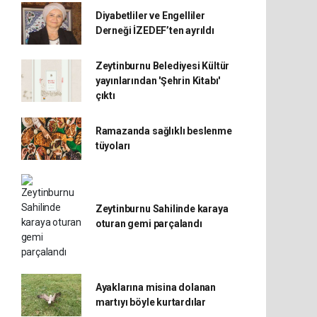
Diyabetliler ve Engelliler
Derneği İZEDEF’ten ayrıldı
Zeytinburnu Belediyesi Kültür
yayınlarından 'Şehrin Kitabı'
çıktı
Ramazanda sağlıklı beslenme
tüyoları
Zeytinburnu Sahilinde karaya
oturan gemi parçalandı
Ayaklarına misina dolanan
martıyı böyle kurtardılar