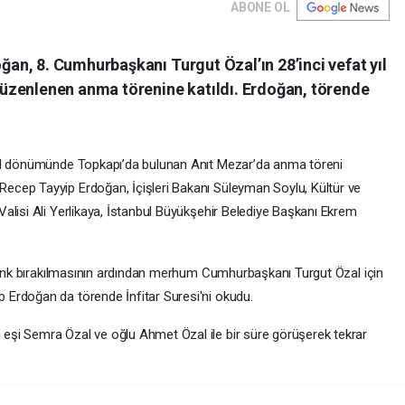
ABONE OL
n, 8. Cumhurbaşkanı Turgut Özal’ın 28’inci vefat yıl
üzenlenen anma törenine katıldı. Erdoğan, törende
yıl dönümünde Topkapı’da bulunan Anıt Mezar’da anma töreni
cep Tayyip Erdoğan, İçişleri Bakanı Süleyman Soylu, Kültür ve
alisi Ali Yerlikaya, İstanbul Büyükşehir Belediye Başkanı Ekrem
elenk bırakılmasının ardından merhum Cumhurbaşkanı Turgut Özal için
Erdoğan da törende İnfitar Suresi'ni okudu.
şi Semra Özal ve oğlu Ahmet Özal ile bir süre görüşerek tekrar