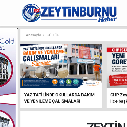
Anasayfa
KÜLTÜR
YAZ TATİLİNDE OKULLARDA BAKIM
CHP Zey
VE YENİLEME ÇALIŞMALARI
İlçe baş
SÜRÜYOR
atandı