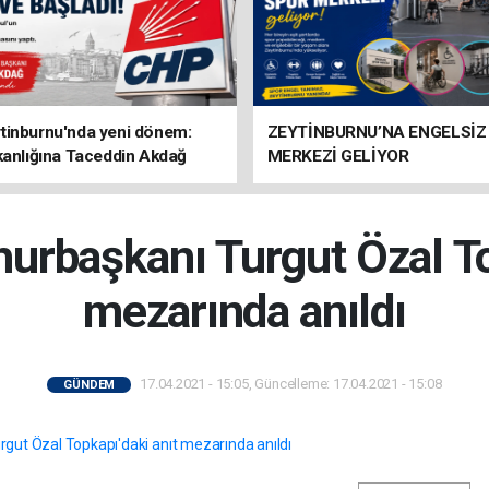
tinburnu'nda yeni dönem:
ZEYTİNBURNU’NA ENGELSİZ
kanlığına Taceddin Akdağ
MERKEZİ GELİYOR
başkanı Turgut Özal Top
mezarında anıldı
17.04.2021 - 15:05, Güncelleme: 17.04.2021 - 15:08
GÜNDEM