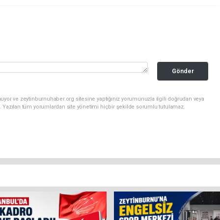
Gönder
uyor ve zeytinburnuhaber.org sitesine yaptığınız yorumunuzla ilgili doğrudan veya
. Yazılan tüm yorumlardan site yönetimi hiçbir şekilde sorumlu tutulamaz.