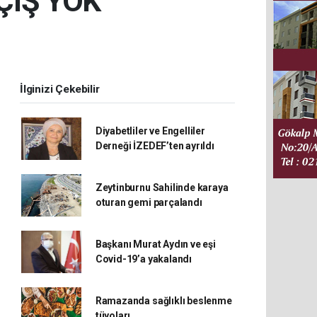
ÇIŞ YOK
İlginizi Çekebilir
Diyabetliler ve Engelliler
Derneği İZEDEF’ten ayrıldı
Zeytinburnu Sahilinde karaya
oturan gemi parçalandı
Başkanı Murat Aydın ve eşi
Covid-19’a yakalandı
Ramazanda sağlıklı beslenme
tüyoları