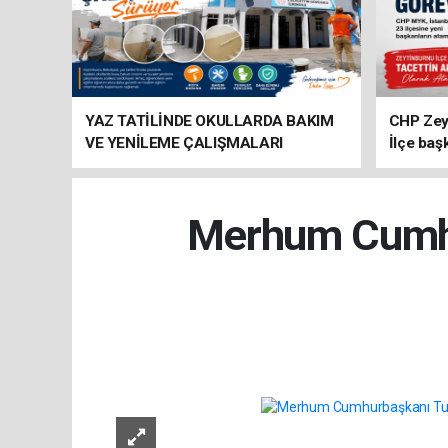
YAZ TATİLİNDE OKULLARDA BAKIM
CHP Zey
VE YENİLEME ÇALIŞMALARI
İlçe baş
SÜRÜYOR
atandı
Merhum Cumhur