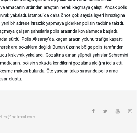
ovalamacanın ardından araçtan inerek kaçmaya çalıştı. Ancak polis
ıvrak yakaladı. İstanbul'da daha önce çok sayıda işyeri hırsızlığına
a yeni bir adrese hırsızlık yapmaya giderken polisin takibine takıldı.
 kaçmaya çalışan şahıslarla polis arasında kovalamaca başladı.
dar sürdü. Polis Aksaray'da, kaçan aracın yolunu trafiğe kapattı.
nerek ara sokaklara dağıldı. Bunun üzerine bölge polis tarafından
 sonucu kıskıvrak yakalandı. Gözaltına alınan şüpheli şahıslar Şehremini
adıklarını, polisin sokakta kendilerini gözaltına aldığını iddia etti.
 kesme makası bulundu. Öte yandan takip sırasında polis aracı
asar oluştu.
etesi@hotmail.com