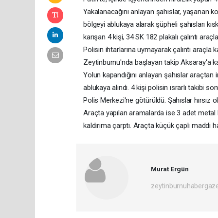
Yakalanacağını anlayan şahıslar, yaşanan k
bölgeyi ablukaya alarak şüpheli şahısları kısk
karışan 4 kişi, 34 SK 182 plakalı çalıntı araçl
Polisin ihtarlarına uymayarak çalıntı araçla
Zeytinburnu'nda başlayan takip Aksaray'a ka
Yolun kapandığını anlayan şahıslar araçtan i
ablukaya alındı. 4 kişi polisin ısrarlı takibi
Polis Merkezi'ne götürüldü. Şahıslar hırsız olm
Araçta yapılan aramalarda ise 3 adet metal
kaldırıma çarptı. Araçta küçük çaplı maddi h
Murat Ergün
zeytinburnuhabergaz