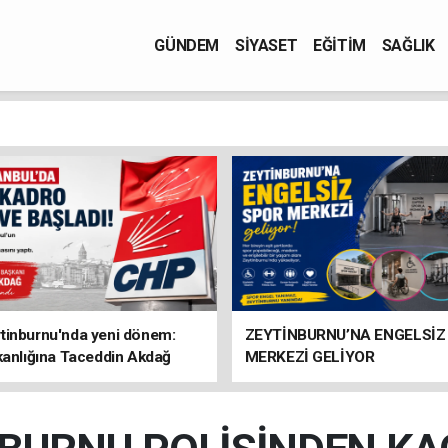
GÜNDEM
SİYASET
EĞİTİM
SAĞLIK
tinburnu'nda yeni dönem:
ZEYTİNBURNU’NA ENGELSİZ
kanlığına Taceddin Akdağ
MERKEZİ GELİYOR