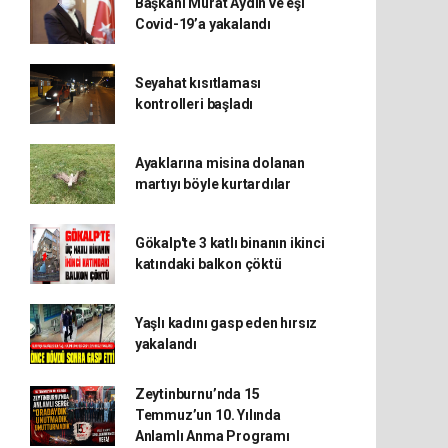
Başkanı Murat Aydın ve eşi
Covid-19’a yakalandı
Seyahat kısıtlaması
kontrolleri başladı
Ayaklarına misina dolanan
martıyı böyle kurtardılar
Gökalp'te 3 katlı binanın ikinci
katındaki balkon çöktü
Yaşlı kadını gasp eden hırsız
yakalandı
Zeytinburnu’nda 15
Temmuz’un 10. Yılında
Anlamlı Anma Programı