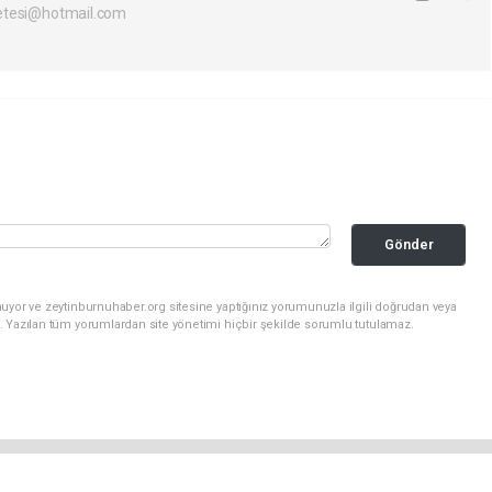
etesi@hotmail.com
Gönder
uyor ve zeytinburnuhaber.org sitesine yaptığınız yorumunuzla ilgili doğrudan veya
. Yazılan tüm yorumlardan site yönetimi hiçbir şekilde sorumlu tutulamaz.