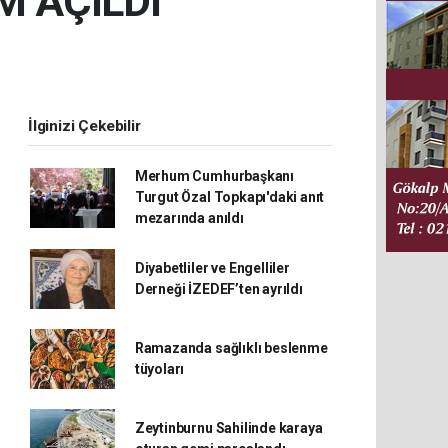
 AÇILDI
İlginizi Çekebilir
Merhum Cumhurbaşkanı
Turgut Özal Topkapı'daki anıt
mezarında anıldı
Diyabetliler ve Engelliler
Derneği İZEDEF’ten ayrıldı
Ramazanda sağlıklı beslenme
tüyoları
Zeytinburnu Sahilinde karaya