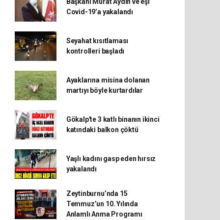
Başkanı Murat Aydın ve eşi
Covid-19’a yakalandı
Seyahat kısıtlaması
kontrolleri başladı
Ayaklarına misina dolanan
martıyı böyle kurtardılar
Gökalp'te 3 katlı binanın ikinci
katındaki balkon çöktü
Yaşlı kadını gasp eden hırsız
yakalandı
Zeytinburnu’nda 15
Temmuz’un 10. Yılında
Anlamlı Anma Programı