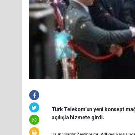
Türk Telekom’un yeni konsept ma
açılışla hizmete girdi.
Uzun yıllardır Zeytinburnu Adliyesi karşısı