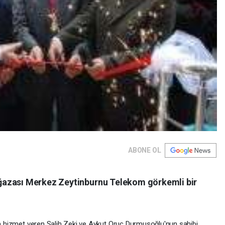
ABONE OL
ğazası Merkez Zeytinburnu Telekom görkemli bir
nda hizmet veren Salih Zeki ve Aykut Oruç Durmuşoğlu'nun sahibi