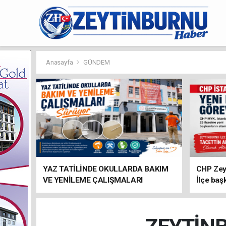
Anasayfa
GÜNDEM
YAZ TATİLİNDE OKULLARDA BAKIM
CHP Zey
VE YENİLEME ÇALIŞMALARI
İlçe baş
SÜRÜYOR
atandı