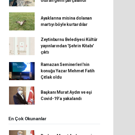
oturan gemi parçalandı
Ayaklarına misina dolanan
martıyı böyle kurtardılar
Zeytinburnu Belediyesi Kültür
yayınlarından 'Şehrin Kitabı'
çıktı
Ramazan Seminerleri'nin
konuğu Yazar Mehmet Fatih
Çıtlak oldu
Başkanı Murat Aydın ve eşi
Covid-19’a yakalandı
En Çok Okunanlar