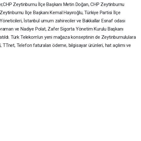
ver,CHP Zeytinburnu İlçe Başkanı Metin Doğan, CHP Zeytinburnu
 Zeytinburnu İlçe Başkanı Kemal Hayıroğlu, Türkiye Partisi İlçe
öneticileri, İstanbul umum zahireciler ve Bakkallar Esnaf odası
oraman ve Nadiye Polat, Zafer Sigorta Yönetim Kurulu Başkanı
ıldı. Türk Telekom’un yeni mağaza konseptinin de Zeytinburnululara
Tnet, Telefon faturaları ödeme, bilgisayar ürünleri, hat açılımı ve