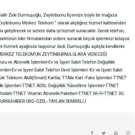
alih Zeki Durmuşoğlu, Zeytinburnu İlçemize böyle bir mağaza
ytinburnu Merkez Telekom " olarak alıştığınız hizmet kalitesinden
geliştirecek ve sizlere daha iyi hizmet sunacaktır. Gerek telefon,
sektörün lider firmalarından sizlere sunarak birçok işleminizi kolayca
 ve hizmeti ayağınıza taşıyoruz dedi. Durmuşoğlu açılışta kendilerini
etti. MERKEZ TELEKOM’UN ZEYTİNBURNULULARA VERECEĞİ
u ve Abonelik İşlemleri•Ev ve İşyeri Sabit Telefon Değişiklik
emleri•Ev ve İşyeri Sabit Telefon Devir İşlemleri •Ev ve İşyeri Sabit
rk Telekom Akıllı(Smart) Kartlar, TTAile Kart •Faks İşlemleri TTNET
k İşlemleri•TTNET ADSL Değişiklik Yükseltme İşlemleri•TTNET
hsilatı•TTNET Vitamin Abonelik Paketleri•TTNET Wi-Fi•TTNET 3G
İNBURNUHABER.ORG-ÖZEL-TAYLAN DEMİRELLİ