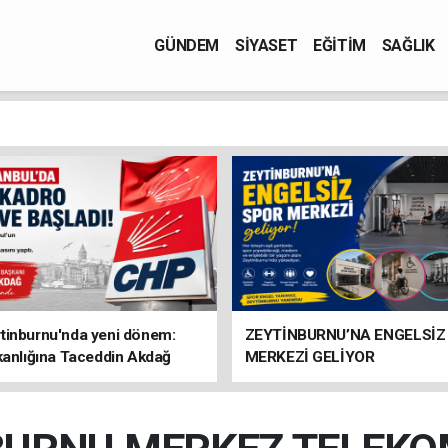
GÜNDEM
SİYASET
EĞİTİM
SAĞLIK
tinburnu'nda yeni dönem:
ZEYTİNBURNU’NA ENGELSİZ
kanlığına Taceddin Akdağ
MERKEZİ GELİYOR