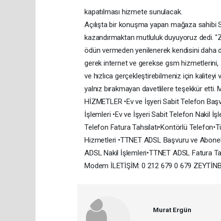
kapatılması hizmete sunulacak.
Açılışta bir konuşma yapan mağaza sahibi S
kazandırmaktan mutluluk duyuyoruz dedi. "Ze
ödün vermeden yenilenerek kendisini daha da 
gerek internet ve gerekse gsm hizmetlerini, 
ve hızlıca gerçekleştirebilmeniz için kaliteyi
yalnız bırakmayan davetlilere teşekkür 
HİZMETLER •Ev ve İşyeri Sabit Telefon Başvur
İşlemleri •Ev ve İşyeri Sabit Telefon Nakil İşl
Telefon Fatura Tahsilatı•Kontörlü Telefon•Tü
Hizmetleri •TTNET ADSL Başvuru ve Aboneli
ADSL Nakil İşlemleri•TTNET ADSL Fatura Ta
Modem İLETİŞİM: 0 212 679 0 679 ZEYT
Murat Ergün