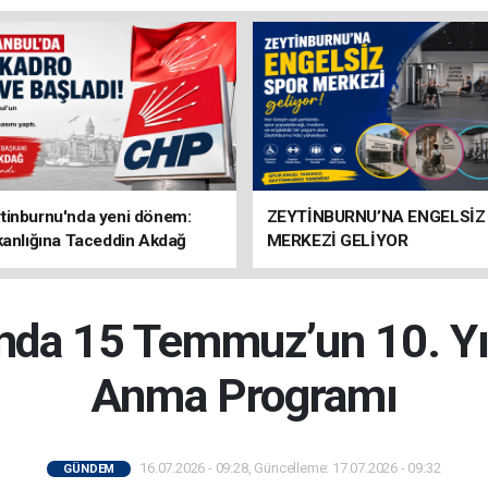
tinburnu'nda yeni dönem:
ZEYTİNBURNU’NA ENGELSİZ
kanlığına Taceddin Akdağ
MERKEZİ GELİYOR
nda 15 Temmuz’un 10. Yı
Anma Programı
16.07.2026 - 09:28, Güncelleme: 17.07.2026 - 09:32
GÜNDEM