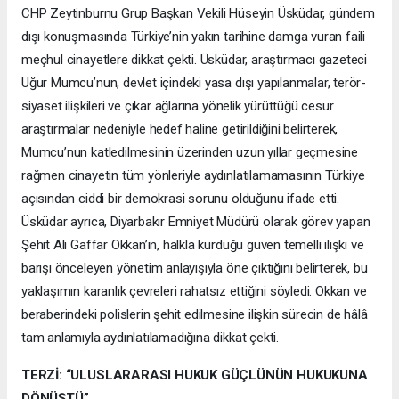
CHP Zeytinburnu Grup Başkan Vekili Hüseyin Üsküdar, gündem
dışı konuşmasında Türkiye’nin yakın tarihine damga vuran faili
meçhul cinayetlere dikkat çekti. Üsküdar, araştırmacı gazeteci
Uğur Mumcu’nun, devlet içindeki yasa dışı yapılanmalar, terör-
siyaset ilişkileri ve çıkar ağlarına yönelik yürüttüğü cesur
araştırmalar nedeniyle hedef haline getirildiğini belirterek,
Mumcu’nun katledilmesinin üzerinden uzun yıllar geçmesine
rağmen cinayetin tüm yönleriyle aydınlatılamamasının Türkiye
açısından ciddi bir demokrasi sorunu olduğunu ifade etti.
Üsküdar ayrıca, Diyarbakır Emniyet Müdürü olarak görev yapan
Şehit Ali Gaffar Okkan’ın, halkla kurduğu güven temelli ilişki ve
barışı önceleyen yönetim anlayışıyla öne çıktığını belirterek, bu
yaklaşımın karanlık çevreleri rahatsız ettiğini söyledi. Okkan ve
beraberindeki polislerin şehit edilmesine ilişkin sürecin de hâlâ
tam anlamıyla aydınlatılamadığına dikkat çekti.
TERZİ: “ULUSLARARASI HUKUK GÜÇLÜNÜN HUKUKUNA
DÖNÜŞTÜ”