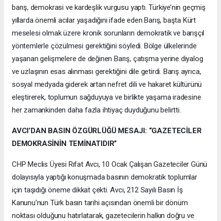
barış, demokrasi ve kardeşlik vurgusu yaptı. Türkiye’nin geçmiş
yıllarda önemli acılar yaşadığını ifade eden Barış, başta Kürt
meselesi olmak üzere kronik sorunların demokratik ve barışçıl
yöntemlerle çözülmesi gerektiğini söyledi. Bölge ülkelerinde
yaşanan gelişmelere de değinen Barış, çatışma yerine diyalog
ve uzlaşının esas alınması gerektiğini dile getirdi. Barış ayrıca,
sosyal medyada giderek artan nefret dili ve hakaret kültürünü
eleştirerek, toplumun sağduyuya ve birlikte yaşama iradesine
her zamankinden daha fazla ihtiyaç duyduğunu belirtti.
AVCI’DAN BASIN ÖZGÜRLÜĞÜ MESAJI: “GAZETECİLER
DEMOKRASİNİN TEMİNATIDIR”
CHP Meclis Üyesi Rıfat Avcı, 10 Ocak Çalışan Gazeteciler Günü
dolayısıyla yaptığı konuşmada basının demokratik toplumlar
için taşıdığı öneme dikkat çekti. Avcı, 212 Sayılı Basın İş
Kanunu’nun Türk basın tarihi açısından önemli bir dönüm
noktası olduğunu hatırlatarak, gazetecilerin halkın doğru ve