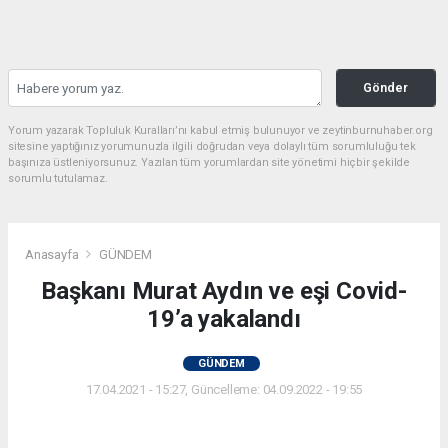
Gönder
Yorum yazarak Topluluk Kuralları’nı kabul etmiş bulunuyor ve zeytinburnuhaber.org
sitesine yaptığınız yorumunuzla ilgili doğrudan veya dolaylı tüm sorumluluğu tek
başınıza üstleniyorsunuz. Yazılan tüm yorumlardan site yönetimi hiçbir şekilde
sorumlu tutulamaz.
Anasayfa
GÜNDEM
Başkanı Murat Aydın ve eşi Covid-
19’a yakalandı
GÜNDEM
17.04.2021 - 15:27, Güncelleme: 04.09.2022 - 19:55