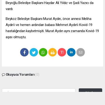
Beyoğlu Belediye Başkanı Haydar Ali Yıldız ve Şadi Yazıcı da
vardı.
Beykoz Belediye Başkanı Murat Aydın, önce annesi Meliha
Aydın'ı ve hemen ardından babası Mehmet Aydın'ı Kovid-19
hastalığından kaybetmişiti. Murat Aydın aynı zamanda Kovid-19
aşısı olmuştu.
Okuyucu Yorumları
(0)
Gönder
Yorum yazarak Topluluk Kuralları’nı kabul etmiş bulunuyor ve zeytinburnuhaber.org