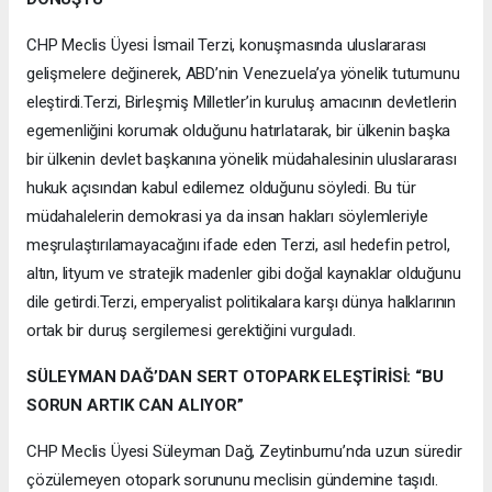
CHP Meclis Üyesi İsmail Terzi, konuşmasında uluslararası
gelişmelere değinerek, ABD’nin Venezuela’ya yönelik tutumunu
eleştirdi.Terzi, Birleşmiş Milletler’in kuruluş amacının devletlerin
egemenliğini korumak olduğunu hatırlatarak, bir ülkenin başka
bir ülkenin devlet başkanına yönelik müdahalesinin uluslararası
hukuk açısından kabul edilemez olduğunu söyledi. Bu tür
müdahalelerin demokrasi ya da insan hakları söylemleriyle
meşrulaştırılamayacağını ifade eden Terzi, asıl hedefin petrol,
altın, lityum ve stratejik madenler gibi doğal kaynaklar olduğunu
dile getirdi.Terzi, emperyalist politikalara karşı dünya halklarının
ortak bir duruş sergilemesi gerektiğini vurguladı.
SÜLEYMAN DAĞ’DAN SERT OTOPARK ELEŞTİRİSİ: “BU
SORUN ARTIK CAN ALIYOR”
CHP Meclis Üyesi Süleyman Dağ, Zeytinburnu’nda uzun süredir
çözülemeyen otopark sorununu meclisin gündemine taşıdı.