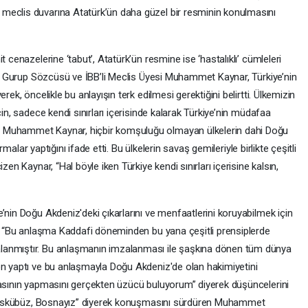
meclis duvarına Atatürk’ün daha güzel bir resminin konulmasını
 cenazelerine ‘tabut’, Atatürk’ün resmine ise ‘hastalıklı’ cümleleri
rti Gurup Sözcüsü ve İBB’li Meclis Üyesi Muhammet Kaynar, Türkiye’nin
rek, öncelikle bu anlayışın terk edilmesi gerektiğini belirtti. Ülkemizin
çin, sadece kendi sınırları içerisinde kalarak Türkiye’nin müdafaa
n Muhammet Kaynar, hiçbir komşuluğu olmayan ülkelerin dahi Doğu
ırmalar yaptığını ifade etti. Bu ülkelerin savaş gemileriyle birlikte çeşitli
zen Kaynar, “Hal böyle iken Türkiye kendi sınırları içerisine kalsın,
’nin Doğu Akdeniz'deki çıkarlarını ve menfaatlerini koruyabilmek için
ar, “Bu anlaşma Kaddafi döneminden bu yana çeşitli prensiplerde
lanmıştır. Bu anlaşmanın imzalanması ile şaşkına dönen tüm dünya
on yaptı ve bu anlaşmayla Doğu Akdeniz'de olan hakimiyetini
masının yapmasını gerçekten üzücü buluyorum” diyerek düşüncelerini
ız, Üskübüz, Bosnayız” diyerek konuşmasını sürdüren Muhammet