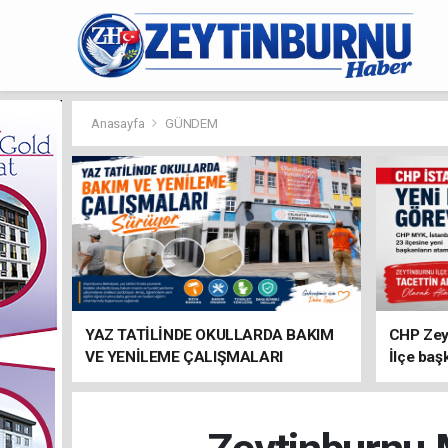
Anasayfa
GÜNDEM
YAZ TATİLİNDE OKULLARDA BAKIM
CHP Zey
VE YENİLEME ÇALIŞMALARI
İlçe baş
SÜRÜYOR
atandı