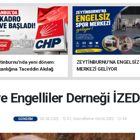
tinburnu'nda yeni dönem:
ZEYTİNBURNU’NA ENGELSİZ
kanlığına Taceddin Akdağ
MERKEZİ GELİYOR
ve Engelliler Derneği İZED
02.04.2022 - 12:01, Güncelleme: 04.04.2022 - 12:44
GÜNDEM