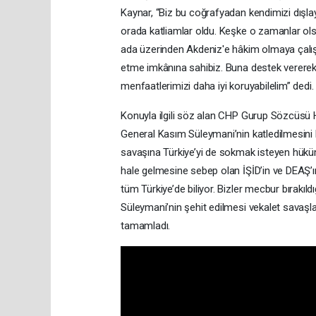
Kaynar, “Biz bu coğrafyadan kendimizi dışl
orada katliamlar oldu. Keşke o zamanlar ol
ada üzerinden Akdeniz'e hâkim olmaya çalışı
etme imkânına sahibiz. Buna destek vererek, iç
menfaatlerimizi daha iyi koruyabilelim” dedi.
Konuyla ilgili söz alan CHP Gurup Sözcüsü Hü
General Kasım Süleymani’nin katledilmesini l
savaşına Türkiye’yi de sokmak isteyen hükümet
hale gelmesine sebep olan İŞİD’in ve DEAŞ’
tüm Türkiye’de biliyor. Bizler mecbur bırakıldı
Süleymani’nin şehit edilmesi vekalet savaşlar
tamamladı.