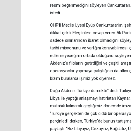
resmi beğenmediğini söyleyen Cankurtaran, 
istedi.
CHP’li Meclis Üyesi Eyüp Cankurtaran’ın, şehit
dikkat çekti. Eleştirilere cevap veren Ak Pa
sadece sınırlarından ibaret olmadığını söyleye
tarihi misyonunu ve varlığını koruyabilmesi i
edilemeyeceğinin ortada olduğunu söyleye
Akdeniz'e filolarını getirdiğini ve çeşitli araşt
operasyonlar yapmaya çalıştığının da altını çi
bizim buralarda işimiz yok diyemez.
Doğu Akdeniz Türkiye demektir” dedi. Türkiye
Libya ile yaptığı anlaşmayı hatırlatan Kayn
mutabık kalınarak geçtiğimiz dönemde imza
‘Türkiye gerçekten de çok ciddi bir operasy
perçinledi’ derken, Türkiye'de bunun tartış
paylaştı. “Biz Libyayız, Cezayiriz, Bağdat