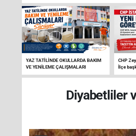
YAZ TATİLİNDE OKULLARDA BAKIM
CHP Zey
VE YENİLEME ÇALIŞMALARI
İlçe baş
SÜRÜYOR
atandı
Diyabetliler 