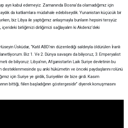
ayıp ayrı kabul edemeyiz. Zamanında Bosna'da olamadığımız için
saydık da katliamlara müdahale edebilseydik. Yunanistan küçücük bir
rken, biz Libya ile yaptığımız anlaşmayla bunların hepsini tersyüz
erideki birliğimizi dirliğimizi sağlayalım ki Akdeniz'deki
seyin Üsküdar, “Katil ABD'nin düzenlediği saldırıyla öldürülen İranlı
anetliyorum. Biz 1. Ve 2. Dünya savaşını da biliyoruz, 3. Emperyalist
i de biliyoruz. Libya’nın, Afganistan’ın Laik Suriye devletinin bu
ın desteklenmesinde şu anki hükümetin ve önceki paydaşlarını rolünü
ğımız için Suriye ye girdik, Suriyeliler de bize girdi. Kasım
ının bittiği, fiilen başladığının göstergesidir” diyerek konuşmasını