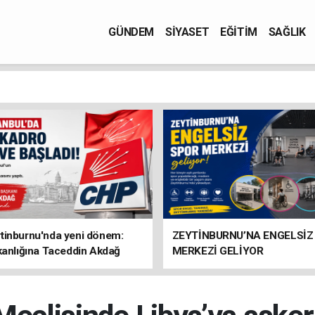
GÜNDEM
SİYASET
EĞİTİM
SAĞLIK
tinburnu'nda yeni dönem:
ZEYTİNBURNU’NA ENGELSİZ
kanlığına Taceddin Akdağ
MERKEZİ GELİYOR