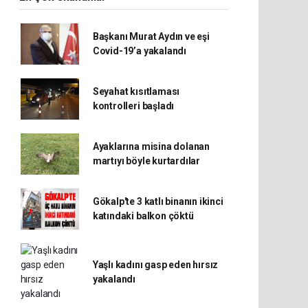
Başkanı Murat Aydın ve eşi
Covid-19’a yakalandı
Seyahat kısıtlaması
kontrolleri başladı
Ayaklarına misina dolanan
martıyı böyle kurtardılar
Gökalp'te 3 katlı binanın ikinci
katındaki balkon çöktü
Yaşlı kadını gasp eden hırsız
yakalandı