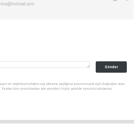
etesi@hotmail.com
Gönder
uyor ve zeytinburnuhaber.org sitesine yaptığınız yorumunuzla ilgili doğrudan veya
. Yazılan tüm yorumlardan site yönetimi hiçbir şekilde sorumlu tutulamaz.