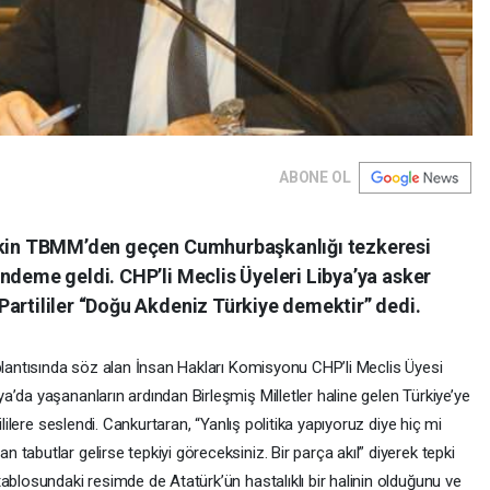
ABONE OL
işkin TBMM’den geçen Cumhurbaşkanlığı tezkeresi
ndeme geldi. CHP’li Meclis Üyeleri Libya’ya asker
Partililer “Doğu Akdeniz Türkiye demektir” dedi.
oplantısında söz alan İnsan Hakları Komisyonu CHP’li Meclis Üyesi
’da yaşananların ardından Birleşmiş Milletler haline gelen Türkiye’ye
ililere seslendi. Cankurtaran, “Yanlış politika yapıyoruz diye hiç mi
tabutlar gelirse tepkiyi göreceksiniz. Bir parça akıl” diyerek tepki
ablosundaki resimde de Atatürk’ün hastalıklı bir halinin olduğunu ve