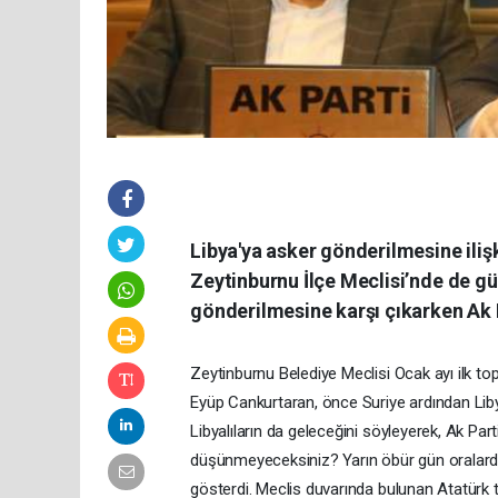
Libya'ya asker gönderilmesine il
Zeytinburnu İlçe Meclisi’nde de gü
gönderilmesine karşı çıkarken Ak 
Zeytinburnu Belediye Meclisi Ocak ayı ilk t
Eyüp Cankurtaran, önce Suriye ardından Libya
Libyalıların da geleceğini söyleyerek, Ak Part
düşünmeyeceksiniz? Yarın öbür gün oralardan 
gösterdi. Meclis duvarında bulunan Atatürk t