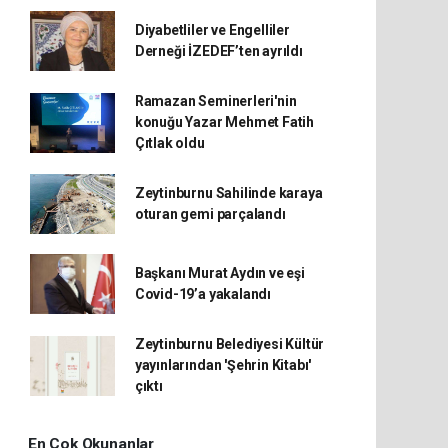
Diyabetliler ve Engelliler
Derneği İZEDEF’ten ayrıldı
Ramazan Seminerleri'nin
konuğu Yazar Mehmet Fatih
Çıtlak oldu
Zeytinburnu Sahilinde karaya
oturan gemi parçalandı
Başkanı Murat Aydın ve eşi
Covid-19’a yakalandı
Zeytinburnu Belediyesi Kültür
yayınlarından 'Şehrin Kitabı'
çıktı
En Çok Okunanlar